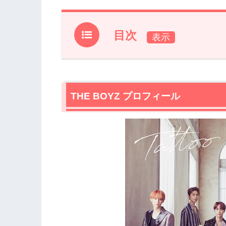
目次
1.
THE BOYZ プロフィール
2.
THE BOYZ初の北海道ロケ、撮影を振
2.1
THE BOYZ プロフィール
『THE BOYZ be ambitious～
2.2
『THE BOYZ be ambitious
2.3
THE BOYZが語る『THE BOYZ be 
べき3つの理由
3.
記者会見後のファンイベントも大盛り
4.
『THE BOYZ be ambitious～TH