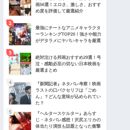
画56選！エロさ、激しさ、おすす
め度を評価して厳選紹介
2
最強にチートなアニメキャラクタ
ーランキングTOP20！強さや能力
がデタラメにヤバいキャラを厳選
3
絶対泣ける邦画おすすめ29選！号
泣・感動必至の切ない日本映画を
厳選まとめ
4
『新聞記者』ネタバレ考察！映画
ラストの口パクセリフは「ごめ
ん」？どんな意味が込められてい
た？
5
『ヘルタースケルター』あらす
じ・ネタバレ感想！沢尻エリカの
体当たり演技も話題となった衝撃