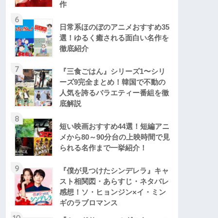
作
6
日常系ほのぼのアニメおすすめ35
選！ゆるく癒される面白い名作を
徹底紹介
7
『三食ごはん』シリーズ1〜シリ
ーズ9完全まとめ！韓国で不動の
人気を誇るバラエティー番組を徹
底解説
8
短い映画おすすめ44選！短編アニ
メから80～90分台の上映時間で見
られる名作まで一挙紹介！
9
『僕が見つけたシンデレラ』キャ
スト相関図・あらすじ・ネタバレ
感想！ソ・ヒョンジン×イ・ミン
ギのラブロマンス
10