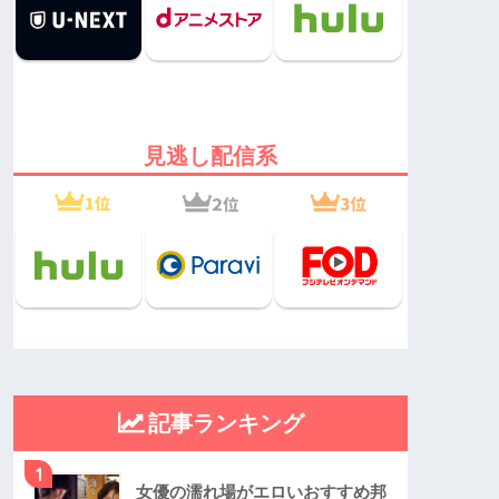
見逃し配信系
記事ランキング
1
女優の濡れ場がエロいおすすめ邦