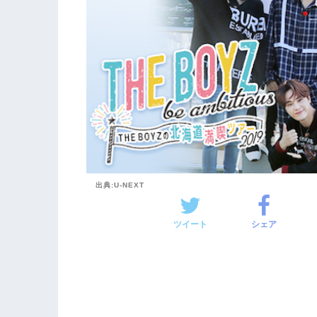
出典:U-NEXT
ツイート
シェア