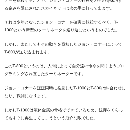
ナーを抹殺することで、ジョン・コナーの存在そのものを抹消す
る企みを阻止されたスカイネットは次の手に打って出ます。
それは少年となったジョン・コナーを確実に抹殺するべく、T-
1000という新型のターミネータを送り込むというものでした。
しかし、またしてもその動きを察知したジョン・コナーによって
T-800が送り込まれます。
このT-800というのは、人間によって自分達の命令を聞くようプロ
グラミングされ直したターミネーターです。
ジョン・コナーをほぼ同時に発見したT-1000とT-800は鉢合わせに
なり、戦闘になります。
しかしT-1000は液体金属の骨格でできているため、銃弾をくらっ
てもすぐに再生してしまうという厄介な敵でした。