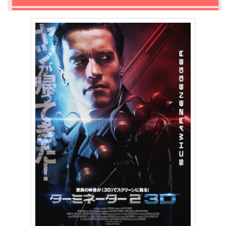
3.1
最強のターミネーターであるT-1000との死闘
3.2
T-800とジョンコナーのほっこりするようなやり取り
3.3
映画史に残る感動のラストシーン
4.
『ターミネーター2』まとめ