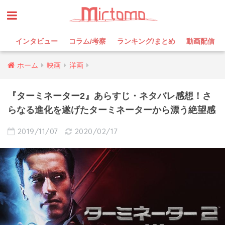
インタビュー
コラム/考察
ランキング/まとめ
動画配信
ホーム
映画
洋画
『ターミネーター2』あらすじ・ネタバレ感想！さ
らなる進化を遂げたターミネーターから漂う絶望感
2019/11/07
2020/02/17