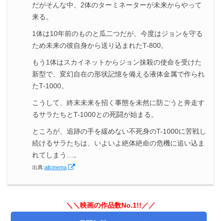
だがそんな中、2体のターミネーターが未来からやって
来る。
1体は10年前のものと瓜二つだが、今度はジョンを守る
ため未来の彼自身から送り込まれたT-800。
もう1体はスカイネットからジョン抹殺の使命を受けた
新型で、変幻自在の形状記憶を備える液体金属で作られ
たT-1000。
こうして、終末未来を招く事態を未然に防ごうと奔走す
るサラたちとT-1000との死闘が始まる。
ところが、追跡の手を緩めない不死身のT-1000に苦戦し
続けるサラたちは、いよいよ絶体絶命の危機に追い込ま
れてしまう…。
出典:
allcinema
＼＼映画の作品数No.1!!／／