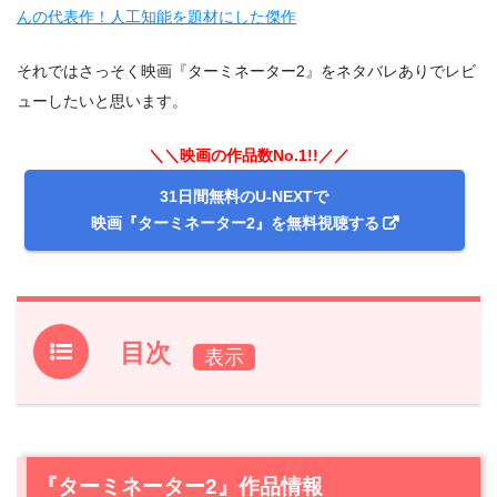
んの代表作！人工知能を題材にした傑作
それではさっそく映画『ターミネーター2』をネタバレありでレビ
ューしたいと思います。
＼＼映画の作品数No.1!!／／
31日間無料のU-NEXTで
映画『ターミネーター2』を無料視聴する
目次
1.
『ターミネーター2』作品情報
2.
『ターミネーター2』あらすじ
3.
『ターミネーター2』作品情報
【ネタバレ】『ターミネーター2』感想レビュー