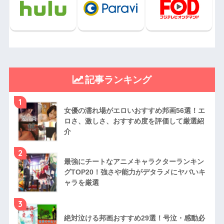
記事ランキング
1
女優の濡れ場がエロいおすすめ邦画56選！エ
ロさ、激しさ、おすすめ度を評価して厳選紹
介
2
最強にチートなアニメキャラクターランキン
グTOP20！強さや能力がデタラメにヤバいキ
ャラを厳選
3
絶対泣ける邦画おすすめ29選！号泣・感動必