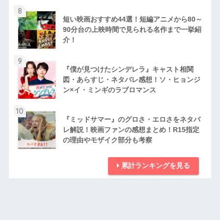
8
短い映画おすすめ44選！短編アニメから80～
90分台の上映時間で見られる名作まで一挙紹
介！
9
『僕が見つけたシンデレラ』キャスト相関
図・あらすじ・ネタバレ感想！ソ・ヒョンジ
ン×イ・ミンギのラブロマンス
10
『ミッドサマー』のグロさ・エロさをネタバ
レ解説！映画ファンの感想まとめ！R15指定
の理由やモザイク部分も考察
累計ランキングを見る