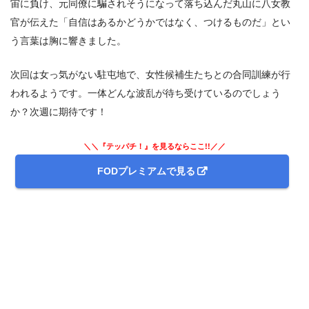
宙に負け、元同僚に騙されそうになって落ち込んだ丸山に八女教
官が伝えた「自信はあるかどうかではなく、つけるものだ」とい
う言葉は胸に響きました。
次回は女っ気がない駐屯地で、女性候補生たちとの合同訓練が行
われるようです。一体どんな波乱が待ち受けているのでしょう
か？次週に期待です！
＼＼『テッパチ！』を見るならここ!!／／
FODプレミアムで見る