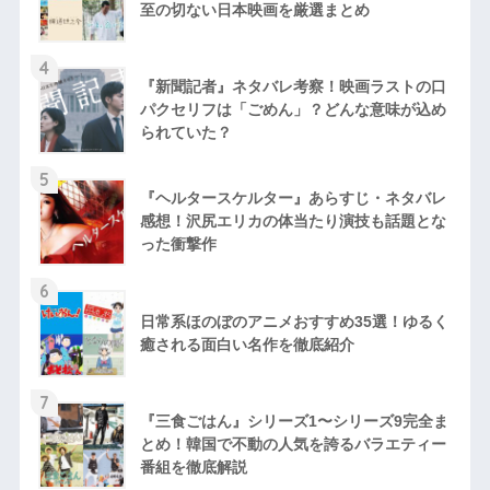
至の切ない日本映画を厳選まとめ
4
『新聞記者』ネタバレ考察！映画ラストの口
パクセリフは「ごめん」？どんな意味が込め
られていた？
5
『ヘルタースケルター』あらすじ・ネタバレ
感想！沢尻エリカの体当たり演技も話題とな
った衝撃作
6
日常系ほのぼのアニメおすすめ35選！ゆるく
癒される面白い名作を徹底紹介
7
『三食ごはん』シリーズ1〜シリーズ9完全ま
とめ！韓国で不動の人気を誇るバラエティー
番組を徹底解説