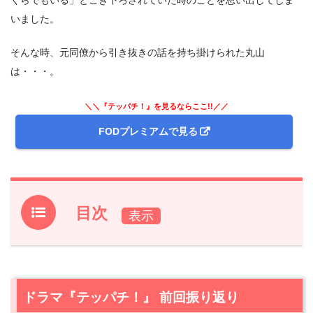
いました。
そんな時、元同僚から引き抜きの話を持ち掛けられた丸山
は・・・。
＼＼『テッパチ！』を見るならここ!!／／
FODプレミアムで見る
目次
1.
ドラマ『テッパチ！』 前回振り返り
2.
【ネタバレ】ドラマ『テッパチ！』第4話あらすじ・感
想
ドラマ『テッパチ！』 前回振り返り
2.1
射撃予習訓練