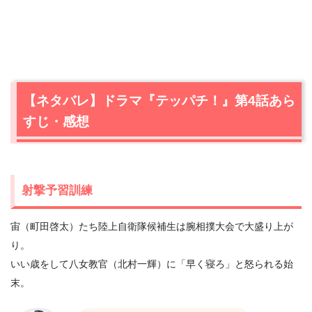
【ネタバレ】ドラマ『テッパチ！』第4話あら
すじ・感想
射撃予習訓練
宙（町田啓太）たち陸上自衛隊候補生は腕相撲大会で大盛り上が
り。
いい歳をして八女教官（北村一輝）に「早く寝ろ」と怒られる始
末。