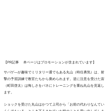
【PR記事 本ページはプロモーションが含まれています】
サバゲ―が趣味でミリタリー通でもある丸山（時任勇気）は、射
撃の予習訓練で教官たちから褒められます。逆に注意を受けた宙
（町田啓太）は悔しさをバネにトレーニングを重ね丸山を見返し
ます。
ショックを受けた丸山はかつて上司から「お前の代わりなんてい
くらでもいる」とこき下ろされていた時のことを思い出してしま