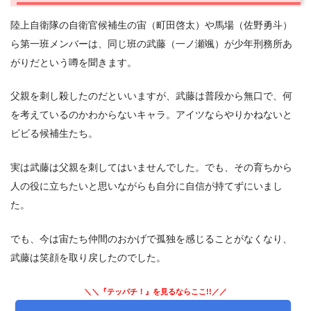
2.2
実弾訓練
陸上自衛隊の自衛官候補生の宙（町田啓太）や馬場（佐野勇斗）
2.3
束の間の休日
ら第一班メンバーは、同じ班の武藤（一ノ瀬颯）が少年刑務所あ
2.4
引き抜き
がりだという噂を聞きます。
2.5
誰にも認めてもらえない
2.6
ここに人生をかける
父親を刺し殺したのだといいますが、武藤は普段から無口で、何
3.
を考えているのかわからないキャラ。アイツならやりかねないと
ドラマ『テッパチ！』 第4話 感想＆まとめ
ビビる候補生たち。
実は武藤は父親を刺してはいませんでした。でも、その育ちから
人の役に立ちたいと思いながらも自分に自信が持てずにいまし
た。
でも、今は宙たち仲間のおかげで孤独を感じることがなくなり、
武藤は笑顔を取り戻したのでした。
＼＼『テッパチ！』を見るならここ!!／／