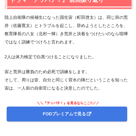
2.1
殺人犯！？
2.2
射撃予習訓練
陸上自衛隊の候補生になった国生宙（町田啓太）は、同じ班の荒
2.3
家族になりたい
井（佐藤寛太）とトラブルを起こし、辞めようとしたところを、
2.4
脱走！？
教育隊長の八女（北村一輝）き荒井と決着をつけたいのなら喧嘩
2.5
個人訓練
ではなく訓練でつけろと言われます。
2.6
20歳の誕生日
3.
2人は体力検定で白黒つけることになりました。
ドラマ『テッパチ！』 第3話 感想＆まとめ
宙と荒井は勝負のため必死で訓練をします。
そして、周りは皆、自分と同じく背水の陣だということを知った
宙は、一人前の自衛官になると決意したのでした。
＼＼『テッパチ！』を見るならここ!!／／
FODプレミアムで見る