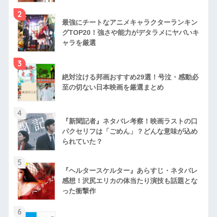
2
最強にチートなアニメキャラクターランキン
グTOP20！強さや能力がデタラメにヤバいキ
ャラを厳選
3
絶対泣ける邦画おすすめ29選！号泣・感動必
至の切ない日本映画を厳選まとめ
4
『新聞記者』ネタバレ考察！映画ラストの口
パクセリフは「ごめん」？どんな意味が込め
られていた？
5
『ヘルタースケルター』あらすじ・ネタバレ
感想！沢尻エリカの体当たり演技も話題とな
った衝撃作
6