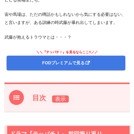
宙や馬場は、ただの噂話かもしれないから気にする必要はない、
と言いますが、ある訓練の時武藤が暴れ出してしまいます。
武藤が抱えるトラウマとは・・・？
＼＼『テッパチ！』を見るならここ!!／／
FODプレミアムで見る
目次
1.
ドラマ『テッパチ！』 前回振り返り
2.
【ネタバレ】ドラマ『テッパチ！』第3話あらすじ・感
想
ドラマ『テッパチ！』 前回振り返り