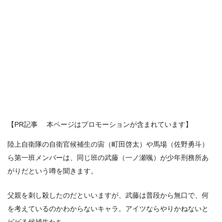
【PR記事 本ページはプロモーションが含まれています】
陸上自衛隊の自衛官候補生の宙（町田啓太）や馬場（佐野勇斗）
ら第一班メンバーは、同じ班の武藤（一ノ瀬颯）が少年刑務所あ
がりだという噂を聞きます。
父親を刺し殺したのだといいますが、武藤は普段から無口で、何
を考えているのかわからないキャラ。アイツならやりかねないと
ビビる候補生たち。