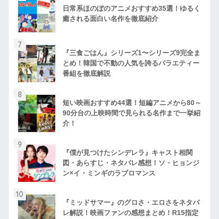
日常系ほのぼのアニメおすすめ35選！ゆるく
癒される面白い名作を徹底紹介
7
『三食ごはん』シリーズ1〜シリーズ9完全ま
とめ！韓国で不動の人気を誇るバラエティー
番組を徹底解説
8
短い映画おすすめ44選！短編アニメから80～
90分台の上映時間で見られる名作まで一挙紹
介！
9
『僕が見つけたシンデレラ』キャスト相関
図・あらすじ・ネタバレ感想！ソ・ヒョンジ
ン×イ・ミンギのラブロマンス
10
『ミッドサマー』のグロさ・エロさをネタバ
レ解説！映画ファンの感想まとめ！R15指定