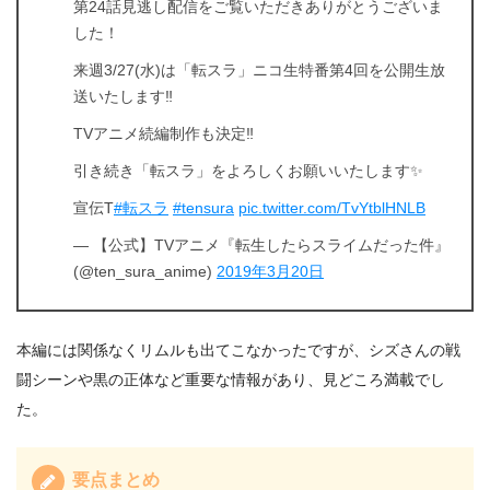
第24話見逃し配信をご覧いただきありがとうございま
した！
来週3/27(水)は「転スラ」ニコ生特番第4回を公開生放
送いたします‼️
TVアニメ続編制作も決定‼️
引き続き「転スラ」をよろしくお願いいたします✨
宣伝T
#転スラ
#tensura
pic.twitter.com/TvYtblHNLB
— 【公式】TVアニメ『転生したらスライムだった件』
(@ten_sura_anime)
2019年3月20日
本編には関係なくリムルも出てこなかったですが、シズさんの戦
闘シーンや黒の正体など重要な情報があり、見どころ満載でし
た。
要点まとめ