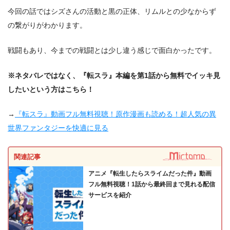
今回の話ではシズさんの活動と黒の正体、リムルとの少なからず
の繋がりがわかります。
戦闘もあり、今までの戦闘とは少し違う感じで面白かったです。
※ネタバレではなく、『転スラ』本編を第1話から無料でイッキ見
したいという方はこちら！
→
『転スラ』動画フル無料視聴！原作漫画も読める！超人気の異
世界ファンタジーを快適に見る
関連記事
アニメ『転生したらスライムだった件』動画
フル無料視聴！1話から最終回まで見れる配信
サービスを紹介