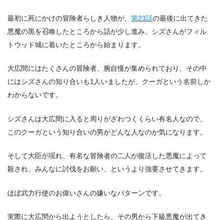
最初に死にかけの冒険者らしき人物が、
第23話
の最後に出てきた
悪魔の黒を召喚したところから話が少し進み、シズさんがフィル
トウッド城に着いたところから始まります。
大広間にはたくさんの冒険者、腕自慢が集められており、その中
にはシズさんの知り合いも1人いましたが、クーガという名前しか
わからないです。
シズさんは大広間に入ると周りがざわつくくらい有名人なので、
このクーガという知り合いの男がどんな人なのか気になります。
そして大臣が現れ、有名な冒険者の二人が復活した悪魔によって
殺され、みんなに討伐をお願い、というより強要させてきます。
ほぼ武力行使のお偉いさんの嫌いなパターンです。
実際に大広間から出ようとしたら、その男から下級悪魔が出てき