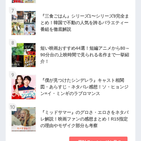
7
『三食ごはん』シリーズ1〜シリーズ9完全ま
とめ！韓国で不動の人気を誇るバラエティー
番組を徹底解説
8
短い映画おすすめ44選！短編アニメから80～
90分台の上映時間で見られる名作まで一挙紹
介！
9
『僕が見つけたシンデレラ』キャスト相関
図・あらすじ・ネタバレ感想！ソ・ヒョンジ
ン×イ・ミンギのラブロマンス
10
『ミッドサマー』のグロさ・エロさをネタバ
レ解説！映画ファンの感想まとめ！R15指定
の理由やモザイク部分も考察