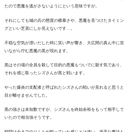
たので悪魔を逃がさないようにという意味ですが。
それにしても城の兵の態度の横暴さや、悪魔を見つけたタイミン
グといい芝居にしか見えないです…。
不穏な空気が漂いだした時に笑い声が響き、大広間の真ん中に笑
いながら佇む悪魔の黒が現れます。
黒はその場の全員を殺して目的の悪魔もついでに殺す気であり、
それを感じ取ったシズさんが黒と戦います。
やった爆炎の支配者と呼ばれたシズさんの戦いが見れると思うと
目が離せませんでした。
黒の強さは未知数ですが、シズさんを終始余裕をもって相手して
いたので相当強そうです。
戦闘は今までのリムルが戦っていた感じとは違い、派手な魔法も