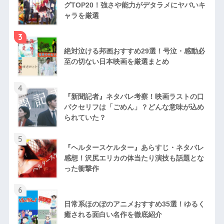
グTOP20！強さや能力がデタラメにヤバいキ
ャラを厳選
3
絶対泣ける邦画おすすめ29選！号泣・感動必
至の切ない日本映画を厳選まとめ
4
『新聞記者』ネタバレ考察！映画ラストの口
パクセリフは「ごめん」？どんな意味が込め
られていた？
5
『ヘルタースケルター』あらすじ・ネタバレ
感想！沢尻エリカの体当たり演技も話題とな
った衝撃作
6
日常系ほのぼのアニメおすすめ35選！ゆるく
癒される面白い名作を徹底紹介