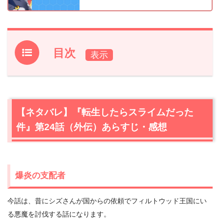
目次
1.
【ネタバレ】『転生したらスライムだった件』第24話
（外伝）あらすじ・感想
1.1
爆炎の支配者
【ネタバレ】『転生したらスライムだった
1.2
原初の悪魔
件』第24話（外伝）あらすじ・感想
2.
『転生したらスライムだった件』第24話まとめ
爆炎の支配者
今話は、昔にシズさんが国からの依頼でフィルトウッド王国にい
る悪魔を討伐する話になります。