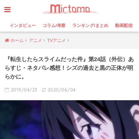
インタビュー
コラム/考察
ランキング/まとめ
動画配信
ホーム
アニメ
TVアニメ
『転生したらスライムだった件』第24話（外伝）あ
らすじ・ネタバレ感想！シズの過去と黒の正体が明
らかに。
2019/04/23
2020/06/04