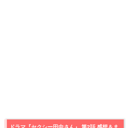
ドラマ『セクシー田中さん』 第2話 感想＆ま