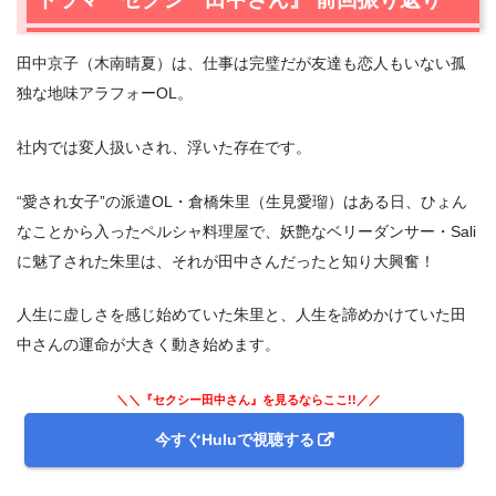
2.1
ベリーダンス初心者
2.2
笙野への復讐
田中京子（木南晴夏）は、仕事は完璧だが友達も恋人もいない孤
2.3
笙野の弱点
独な地味アラフォーOL。
2.4
自分で選ぶ道
2.5
秘めた思い
社内では変人扱いされ、浮いた存在です。
3.
ドラマ『セクシー田中さん』 第2話 感想＆まとめ
“愛され女子”の派遣OL・倉橋朱里（生見愛瑠）はある日、ひょん
なことから入ったペルシャ料理屋で、妖艶なベリーダンサー・Sali
に魅了された朱里は、それが田中さんだったと知り大興奮！
人生に虚しさを感じ始めていた朱里と、人生を諦めかけていた田
中さんの運命が大きく動き始めます。
＼＼『セクシー田中さん』を見るならここ!!／／
今すぐHuluで視聴する