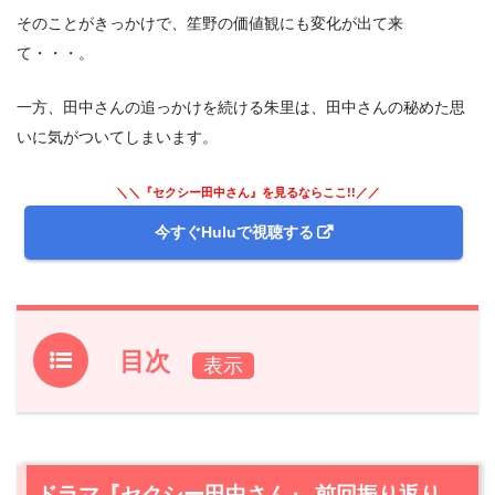
そのことがきっかけで、笙野の価値観にも変化が出て来
て・・・。
一方、田中さんの追っかけを続ける朱里は、田中さんの秘めた思
いに気がついてしまいます。
＼＼『セクシー田中さん』を見るならここ!!／／
今すぐHuluで視聴する
目次
1.
ドラマ『セクシー田中さん』 前回振り返り
2.
【ネタバレあり】ドラマ『セクシー田中さん』第2話あ
らすじと感想
ドラマ『セクシー田中さん』 前回振り返り