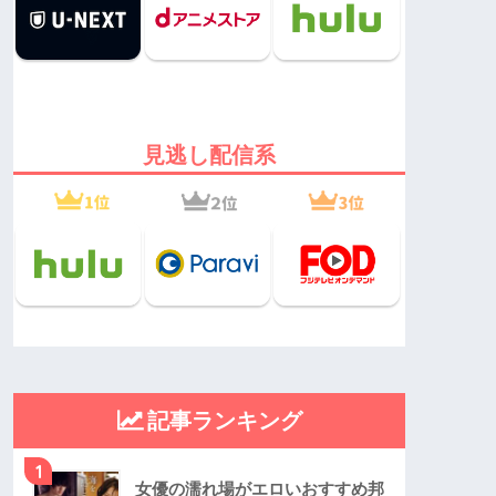
見逃し配信系
記事ランキング
1
女優の濡れ場がエロいおすすめ邦