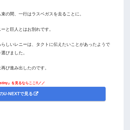
も束の間、一行はラスベガスを去ることに。
ニーと巨人とはお別れです。
るらしいレニーは、タクトに伝えたいことがあったようで
を選びました。
は再び進み出したのです。
Destiny』を見るならここ!!／／
のU-NEXTで見る