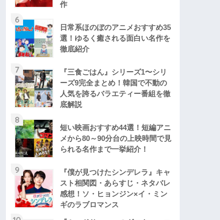
作
6
日常系ほのぼのアニメおすすめ35
選！ゆるく癒される面白い名作を
徹底紹介
7
『三食ごはん』シリーズ1〜シリ
ーズ9完全まとめ！韓国で不動の
人気を誇るバラエティー番組を徹
底解説
8
短い映画おすすめ44選！短編アニ
メから80～90分台の上映時間で見
られる名作まで一挙紹介！
9
『僕が見つけたシンデレラ』キャ
スト相関図・あらすじ・ネタバレ
感想！ソ・ヒョンジン×イ・ミン
ギのラブロマンス
10