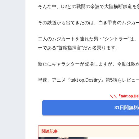
そんな中、D2との戦闘の余波で大陸横断鉄道を
その鉄道から出てきたのは、白き甲冑のムジカ
二人のムジカートを連れた男・“シントラー”は
ーである“首席指揮官”だと名乗ります。
新たにキャラクターが登場しますが、今度は敵
早速、アニメ『takt op.Destiny』第5話を
＼＼『takt op.
31日間無料
関連記事