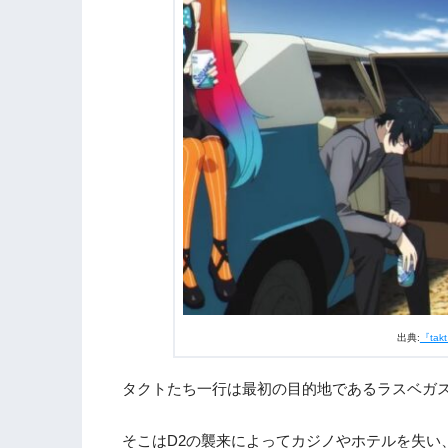
3.
アニメ『takt op.Destiny』第4話まとめ
出典:
『tak
タクトたち一行は最初の目的地であるラスベガ
そこはD2の襲来によってカジノやホテルを失い