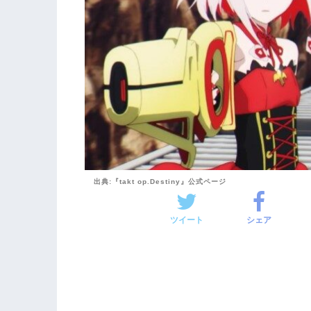
出典:『takt op.Destiny』公式ページ
ツイート
シェア