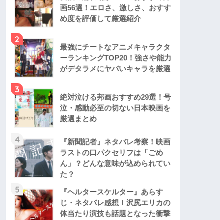
画56選！エロさ、激しさ、おすす
め度を評価して厳選紹介
2
最強にチートなアニメキャラクタ
ーランキングTOP20！強さや能力
がデタラメにヤバいキャラを厳選
3
絶対泣ける邦画おすすめ29選！号
泣・感動必至の切ない日本映画を
厳選まとめ
4
『新聞記者』ネタバレ考察！映画
ラストの口パクセリフは「ごめ
ん」？どんな意味が込められてい
た？
5
『ヘルタースケルター』あらす
じ・ネタバレ感想！沢尻エリカの
体当たり演技も話題となった衝撃