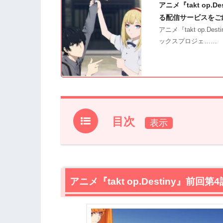
アニメ『takt op
る配信サービスをご
アニメ『takt op.
ックスプロジェ……
目次
1.
アニメ『takt op.Destiny』前回第4
2.
【ネタバレあり】アニメ『takt op.De
2.1
アニメ『takt op.Destiny』前
“首席指揮官”
2.2
騎行
2.3
ワルキューレ
2.4
妖艶で嗜虐的な“地獄”