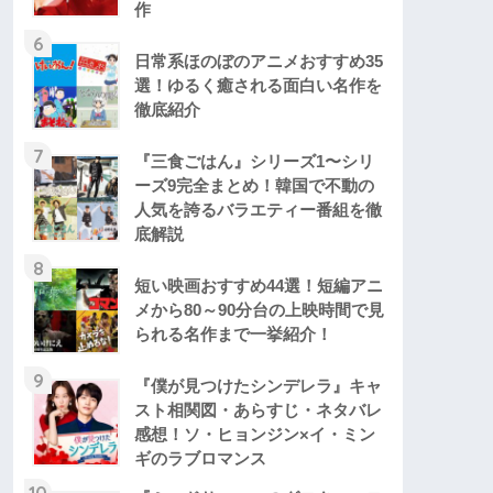
作
6
日常系ほのぼのアニメおすすめ35
選！ゆるく癒される面白い名作を
徹底紹介
7
『三食ごはん』シリーズ1〜シリ
ーズ9完全まとめ！韓国で不動の
人気を誇るバラエティー番組を徹
底解説
8
短い映画おすすめ44選！短編アニ
メから80～90分台の上映時間で見
られる名作まで一挙紹介！
9
『僕が見つけたシンデレラ』キャ
スト相関図・あらすじ・ネタバレ
感想！ソ・ヒョンジン×イ・ミン
ギのラブロマンス
10