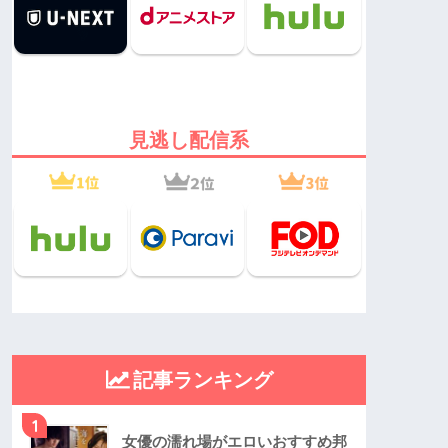
見逃し配信系
記事ランキング
1
女優の濡れ場がエロいおすすめ邦