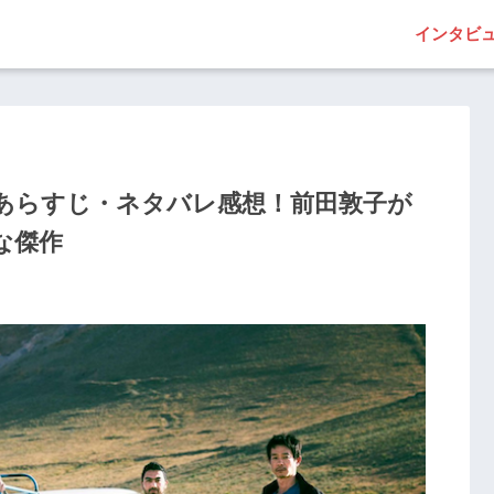
インタビ
あらすじ・ネタバレ感想！前田敦子が
な傑作