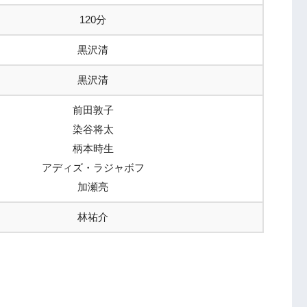
120分
黒沢清
黒沢清
前田敦子
染谷将太
柄本時生
アディズ・ラジャボフ
加瀬亮
林祐介