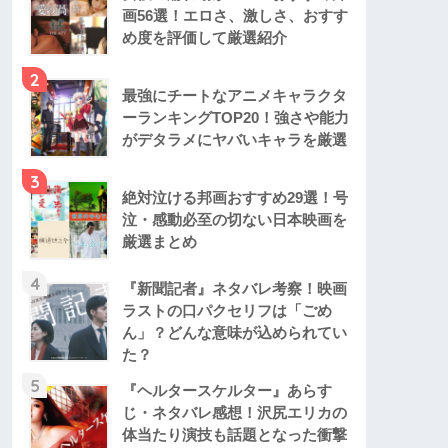
画56選！エロさ、激しさ、おすす
め度を評価して厳選紹介
2
最強にチートなアニメキャラクタ
ーランキングTOP20！強さや能力
がデタラメにヤバいキャラを厳選
3
絶対泣ける邦画おすすめ29選！号
泣・感動必至の切ない日本映画を
厳選まとめ
4
『新聞記者』ネタバレ考察！映画
ラストの口パクセリフは「ごめ
ん」？どんな意味が込められてい
た？
5
『ヘルタースケルター』あらす
じ・ネタバレ感想！沢尻エリカの
体当たり演技も話題となった衝撃