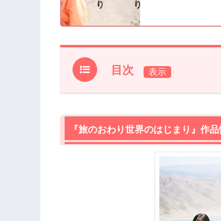
目次
1.
『旅のおわり世界のはじまり』作品情報
2.
【ネタバレ】『旅のおわり世界のはじ
2.1
『旅のおわり世界のはじまり』作品
異界で成長するヒロイン
2.2
まるで前田敦子のドキュメンタリーの
2.3
街中で葉子が出会う物の意味
2.4
爽やかなラスト
3.
『旅のおわり世界のはじまり』まとめ