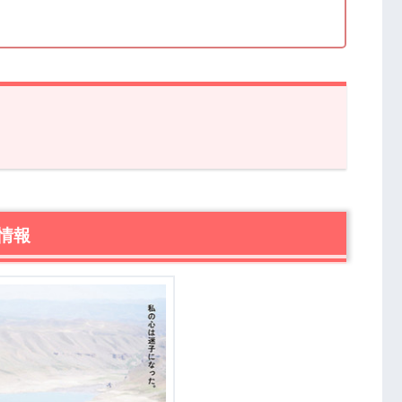
まり』あらすじ・感想
情報
ようだ