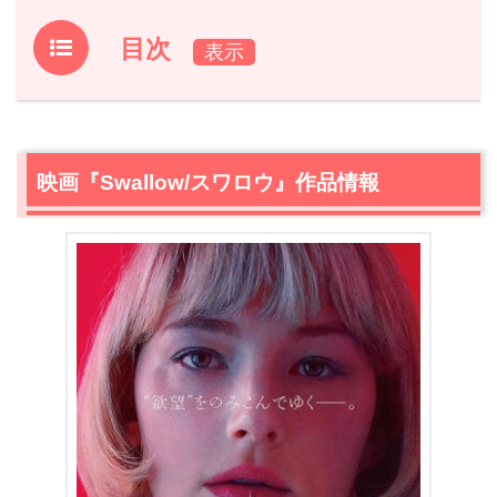
目次
1.
映画『Swallow/スワロウ』作品情報
2.
【ネタバレ】映画『Swallow/スワロウ』あらすじ
2.1
孤独を募らせるハンター
映画『Swallow/スワロウ』作品情報
呑み込む行為
2.2
エスカレートするハンターの
スワロウ
2.3
ハンターの過去
2.4
束縛と解放
2.5
ハンターの選んだ未来
3.
【ネタバレ】映画『Swallow/スワロウ』感想・考察
3.1
異食の快感
3.2
家父長制・セックス・父親コンプレックス
3.3
エンドロールで長回しされる女子トイレ
3.4
アメリカの中絶禁止問題