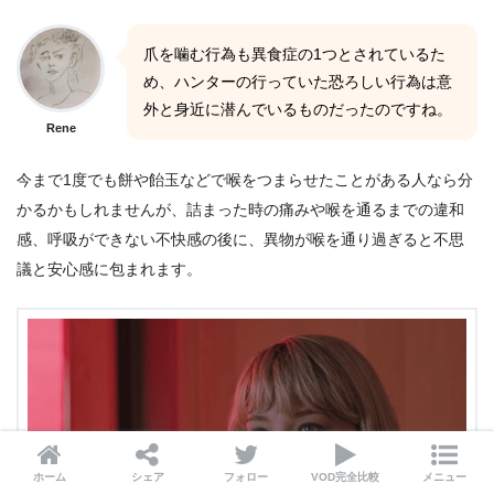
爪を噛む行為も異食症の1つとされているた
め、ハンターの行っていた恐ろしい行為は意
外と身近に潜んでいるものだったのですね。
Rene
今まで1度でも餅や飴玉などで喉をつまらせたことがある人なら分
かるかもしれませんが、詰まった時の痛みや喉を通るまでの違和
感、呼吸ができない不快感の後に、異物が喉を通り過ぎると不思
議と安心感に包まれます。
ホーム
シェア
フォロー
VOD完全比較
メニュー