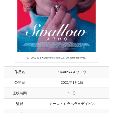
4.
映画『Swallow/スワロウ』あらすじ・ネタバレ感想まと
め
(C) 2019 by Swallow the Movie LLC. All rights reserved.
作品名
Swallow/スワロウ
公開日
2021年1月1日
上映時間
95分
監督
カーロ・ミラベラ＝デイビス