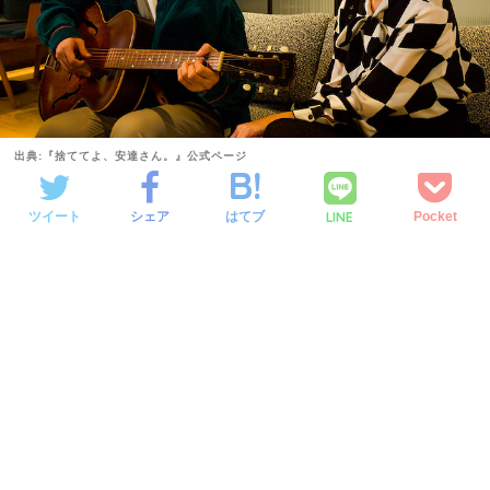
出典:『捨ててよ、安達さん。』公式ページ
LINE
ツイート
シェア
はてブ
Pocket