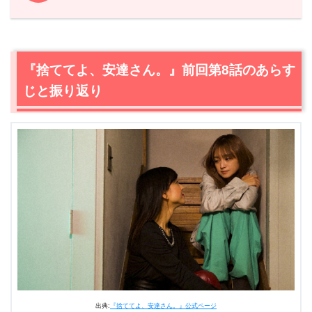
1.
『捨ててよ、安達さん。』前回第8話のあらすじと振り返
り
2.
【ネタバレ】『捨ててよ、安達さん。』第9話あらす
『捨ててよ、安達さん。』前回第8話のあらす
じ・感想
じと振り返り
2.1
キッチンペーパーのストック
2.2
好きな髪型にするということ
2.3
10年前の自分
2.4
10年後の私に聞いてみたいこと
2.5
理想の私
2.6
私は頑張ってる
2.7
安達祐実は誰のもの？
2.8
北村匠海登場
2.9
ドラマが決まりました。
3.
『捨ててよ、安達さん。』第9話まとめ
出典:
『捨ててよ、安達さん。』公式ページ