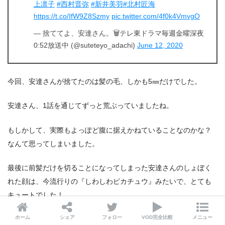
上凛子
#西村晋弥
#新井美羽
#北村匠海
https://t.co/IfW9Z8Szmy
pic.twitter.com/4f0k4VmvgO
— 捨ててよ、安達さん。🗑テレ東ドラマ毎週金曜深夜
0:52放送中 (@suteteyo_adachi)
June 12, 2020
今回、安達さんが捨てたのは髪の毛、しかも5㎜だけでした。
安達さん、1話を通じてずっと荒ぶっていましたね。
もしかして、実際もよっぽど腹に据えかねていることなのかな？
なんて思ってしまいました。
最後に前髪だけを切ることになってしまった安達さんのしょぼく
れた顔は、今流行りの『しわしわピカチュウ』みたいで、とても
キュートでした！
ホーム
シェア
フォロー
VOD完全比較
メニュー
＼＼Huluで楽しむ／／