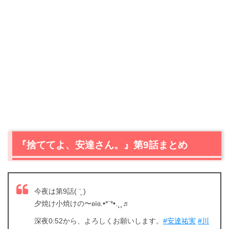
『捨ててよ、安達さん。』第9話まとめ
今夜は第9話( ¨̮ )
夕焼け小焼けの〜ʚïɞ.•*¨*•.¸¸♬
深夜0:52から、よろしくお願いします。
#安達祐実
#川