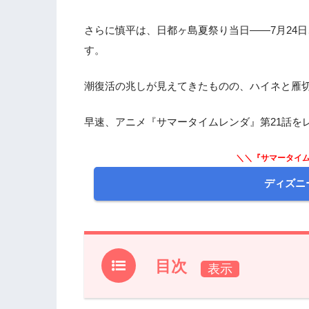
さらに慎平は、日都ヶ島夏祭り当日――7月24
す。
潮復活の兆しが見えてきたものの、ハイネと雁
早速、アニメ『サマータイムレンダ』第21話を
＼＼『サマータイム
ディズニ
目次
1.
【ネタバレあり】アニメ『サマータイム