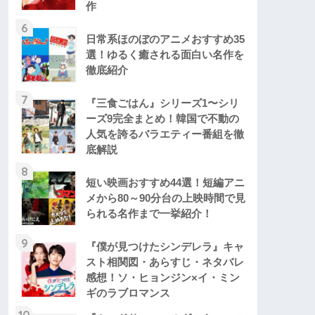
作
6
日常系ほのぼのアニメおすすめ35
選！ゆるく癒される面白い名作を
徹底紹介
7
『三食ごはん』シリーズ1〜シリ
ーズ9完全まとめ！韓国で不動の
人気を誇るバラエティー番組を徹
底解説
8
短い映画おすすめ44選！短編アニ
メから80～90分台の上映時間で見
られる名作まで一挙紹介！
9
『僕が見つけたシンデレラ』キャ
スト相関図・あらすじ・ネタバレ
感想！ソ・ヒョンジン×イ・ミン
ギのラブロマンス
10