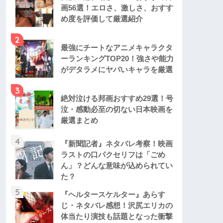
画56選！エロさ、激しさ、おすす
め度を評価して厳選紹介
2
最強にチートなアニメキャラクタ
ーランキングTOP20！強さや能力
がデタラメにヤバいキャラを厳選
3
絶対泣ける邦画おすすめ29選！号
泣・感動必至の切ない日本映画を
厳選まとめ
4
『新聞記者』ネタバレ考察！映画
ラストの口パクセリフは「ごめ
ん」？どんな意味が込められてい
た？
5
『ヘルタースケルター』あらす
じ・ネタバレ感想！沢尻エリカの
体当たり演技も話題となった衝撃