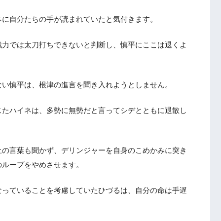
ネに自分たちの手が読まれていたと気付きます。
戦力では太刀打ちできないと判断し、慎平にここは退くよ
ない慎平は、根津の進言を聞き入れようとしません。
じたハイネは、多勢に無勢だと言ってシデとともに退散し
止の言葉も聞かず、デリンジャーを自身のこめかみに突き
のループをやめさせます。
なっていることを考慮していたひづるは、自分の命は手遅