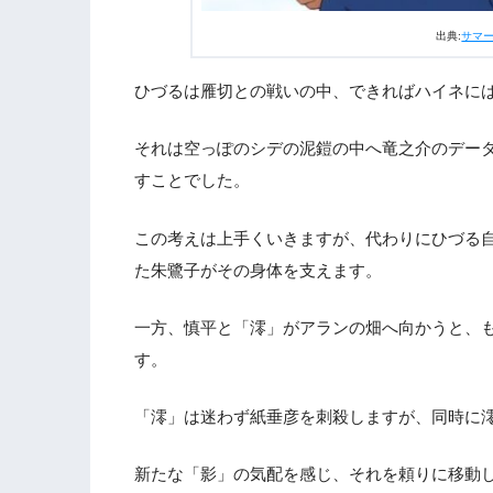
出典:
サマ
ひづるは雁切との戦いの中、できればハイネに
それは空っぽのシデの泥鎧の中へ竜之介のデー
すことでした。
この考えは上手くいきますが、代わりにひづる
た朱鷺子がその身体を支えます。
一方、慎平と「澪」がアランの畑へ向かうと、
す。
「澪」は迷わず紙垂彦を刺殺しますが、同時に
新たな「影」の気配を感じ、それを頼りに移動