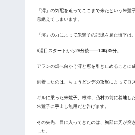
「澪」の気配を追ってここまで来たという朱鷺
息絶えてしまいます。
「澪」の力によって朱鷺子の記憶を見た慎平は
9週目スタートから28分後――10時39分。
アランの畑へ向かう澪と窓を引き止めることに
到着したのは、ちょうどシデの攻撃によってロ
ギルに乗った朱鷺子、根津、凸村の前に着地し
朱鷺子に手出し無用だと告げます。
その矢先、目に入ってきたのは、胸部に刃が突
した。