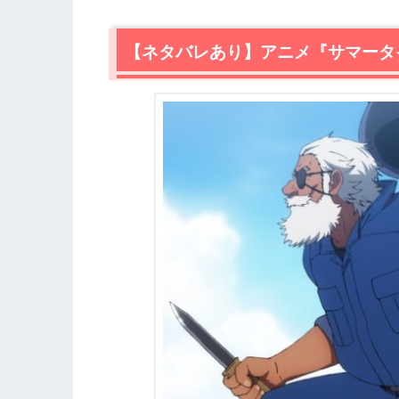
2.
【ネタバレあり】アニメ『サマータイム
2.1
【ネタバレあり】アニメ『サマータ
ひづるの死後
2.2
告白
2.3
新たな作戦
2.4
「潮」復活
3.
アニメ『サマータイムレンダ』第21話