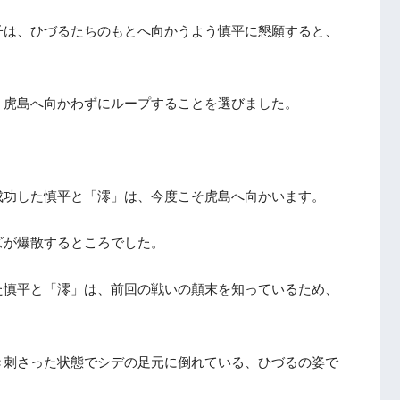
子は、ひづるたちのもとへ向かうよう慎平に懇願すると、
、虎島へ向かわずにループすることを選びました。
成功した慎平と「澪」は、今度こそ虎島へ向かいます。
ズが爆散するところでした。
た慎平と「澪」は、前回の戦いの顛末を知っているため、
き刺さった状態でシデの足元に倒れている、ひづるの姿で