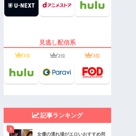
見逃し配信系
記事ランキング
1
女優の濡れ場がエロいおすすめ邦