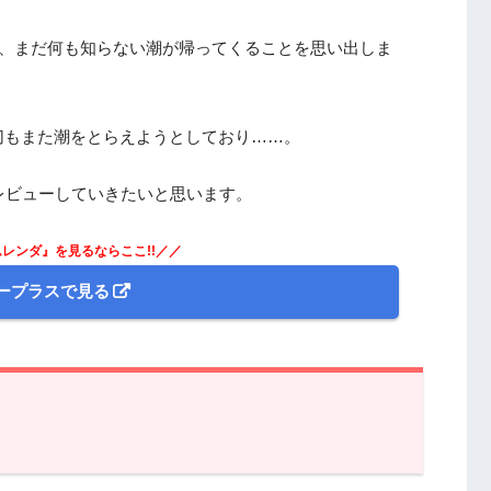
日、まだ何も知らない潮が帰ってくることを思い出しま
切もまた潮をとらえようとしており……。
レビューしていきたいと思います。
レンダ』を見るならここ!!／／
ープラスで見る
レンダ』第20話のあらすじと振り返り