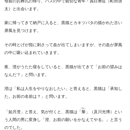
母親のお葬式の帰り、バスの中で親切な青年・真白勇征（町田啓
太）と出会います。
家に帰ってきて納戸に入ると、黒猫とカキツバタの描かれた古い
屏風を見つけます。
その時とげが指に刺さって血が出てしまいますが、その血が屏風
の中に吸い込まれていきます。
夜、澄がうたた寝をしていると、黒猫が出てきて「お前の望みは
なんだ？」と問います。
澄は「私は人生をやりなおしたい」と答えると、黒猫は「承知し
た。お前の名前は？」と問います。
れい
「如月澄」と答え、気が付くと、黒猫は「
黎
」（及川光博）とい
う人間の男に変身し「澄、お前の願いをかなえてやる。」と言う
のでした。