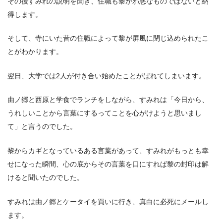
その後すみれの説明を聞き、住職も黎が邪悪なものではないと納
得します。
そして、寺にいた昔の住職によって黎が屏風に閉じ込められたこ
とがわかります。
翌日、大学では2人が付き合い始めたことがばれてしまいます。
由ノ郷と西原と学食でランチをしながら、すみれは「今日から、
うれしいことから言葉にするってことを心がけようと思いまし
て」と言うのでした。
黎からカギとなっているある言葉があって、すみれがもっとも幸
せになった瞬間、心の底からその言葉を口にすれば黎の封印は解
けると聞いたのでした。
すみれは由ノ郷とケータイを買いに行き、真白に必死にメールし
ます。