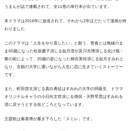
うまんが誌で連載されて、全11巻の単行本が出ています。
本ドラマは2016年に放送されて、それから2年ほどたって漫画が終
わりました.
このドラマは「人生をやり直したい」と願う、青春とは無縁のま
ま65歳になった松坂慶子演じる如月澄が及川光博演じる化け猫・
黎の術によって、20歳の姿になった桐谷美玲演じる如月すみれと
なり、念願の大学に通いながら人生に恋に生きていくストーリー
です。
また、町田啓太演じる真白勇征はすみれの大学の同級生、ドラマ
オリジナルキャラの小日向文世演じる僧侶・天野早雲はすみれを
澄に戻そうとする役どころとなっています。
主題歌は秦基博が書き下ろした「スミレ」です。