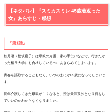
1.1
『第1話』
【ネタバレ】『スミカスミレ 45歳若返った
1.2
「第2話」
女』あらすじ・感想
1.3
「第3話」
1.4
「第4話」
1.5
「第5話」
1.6
「第6話」
『第1話』
1.7
「第7話」
1.8
「最終話」
如月澄（松坂慶子）は母親の介護、家の手伝いなどで、行きたか
った椿丘大学にも合格しているのにあきらめてしまいます。
青春を謳歌することもなく、いつのまにか65歳になってしまいま
す。
長年介護してきた母親が亡くなると、澄は天涯孤独となり何をし
ていいのかわからなくなりました。