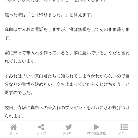
焦った澄は「もう帰りました。」と答えます。
真白はすみれに電話をしますが、澄は無視をしてそのまま帰りま
す。
家に帰って筆入れを作っていると、黎に急いでいるようだと言わ
れてしまいます。
すみれは「いつ真白君たちに知られてしまうかわからないので自
分なりの覚悟を決めたい、立ち止まっていたらくじけちゃう」と
返すのでした。
翌日、寺坂に真白への筆入れのプレゼントをバカにされ投げつけ
られます。
その後、澄の大親友のよっちゃん（立石涼子）と偶然出会いま
ホーム
シェア
フォロー
VOD完全比較
メニュー