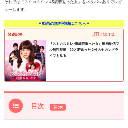
それでは『スミカスミレ 45歳若返った女』をネタバレありでレビ
ューします。
▼動画の無料視聴はこちら▼
関連記事
『スミカスミレ 45歳若返った女』動画配信フ
ル無料視聴！20才若返った女性のセカンドラ
イフを見る
目次
1.
【ネタバレ】『スミカスミレ 45歳若返った女』あらす
じ・感想