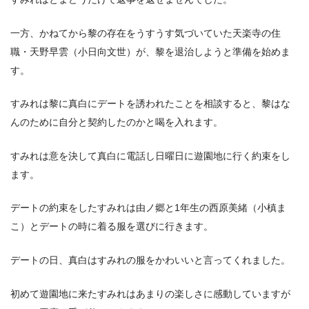
一方、かねてから黎の存在をうすうす気づいていた天楽寺の住
職・天野早雲（小日向文世）が、黎を退治しようと準備を始めま
す。
すみれは黎に真白にデートを誘われたことを相談すると、黎はな
んのために自分と契約したのかと喝を入れます。
すみれは意を決して真白に電話し日曜日に遊園地に行く約束をし
ます。
デートの約束をしたすみれは由ノ郷と1年生の西原美緒（小槙ま
こ）とデートの時に着る服を選びに行きます。
デートの日、真白はすみれの服をかわいいと言ってくれました。
初めて遊園地に来たすみれはあまりの楽しさに感動していますが