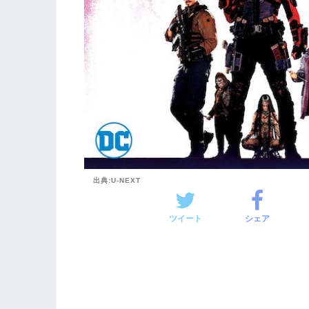
出典:U-NEXT
ツイート
シェア