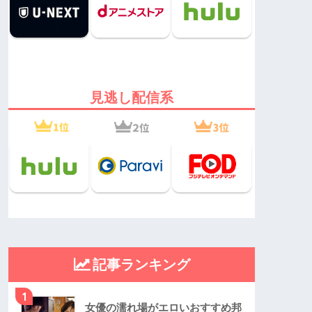
見逃し配信系
記事ランキング
1
女優の濡れ場がエロいおすすめ邦