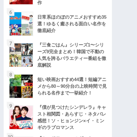
作
6
日常系ほのぼのアニメおすすめ35
選！ゆるく癒される面白い名作を
徹底紹介
7
『三食ごはん』シリーズ1〜シリ
ーズ9完全まとめ！韓国で不動の
人気を誇るバラエティー番組を徹
底解説
8
短い映画おすすめ44選！短編アニ
メから80～90分台の上映時間で見
られる名作まで一挙紹介！
9
『僕が見つけたシンデレラ』キャ
スト相関図・あらすじ・ネタバレ
感想！ソ・ヒョンジン×イ・ミン
ギのラブロマンス
10