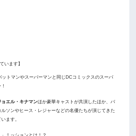
ています】
バットマンやスーパーマンと同じDCコミックスのスーパ
ン！
ジョエル・キナマン
ほか豪華キャストが共演したほか、バ
コルソンやヒース・レジャーなどの名優たちが演じてきた
ています。
う」ミッションとは！？