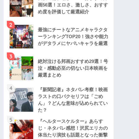
画56選！エロさ、激しさ、おすす
め度を評価して厳選紹介
2
最強にチートなアニメキャラクタ
ーランキングTOP20！強さや能力
がデタラメにヤバいキャラを厳選
3
絶対泣ける邦画おすすめ29選！号
泣・感動必至の切ない日本映画を
厳選まとめ
4
『新聞記者』ネタバレ考察！映画
ラストの口パクセリフは「ごめ
ん」？どんな意味が込められてい
た？
5
『ヘルタースケルター』あらす
じ・ネタバレ感想！沢尻エリカの
体当たり演技も話題となった衝撃