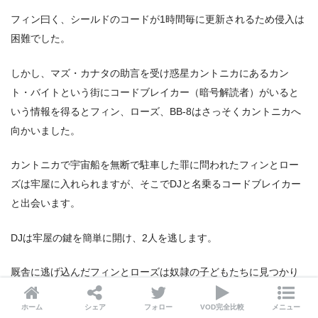
フィン曰く、シールドのコードが1時間毎に更新されるため侵入は
困難でした。
しかし、マズ・カナタの助言を受け惑星カントニカにあるカン
ト・バイトという街にコードブレイカー（暗号解読者）がいると
いう情報を得るとフィン、ローズ、BB-8はさっそくカントニカへ
向かいました。
カントニカで宇宙船を無断で駐車した罪に問われたフィンとロー
ズは牢屋に入れられますが、そこでDJと名乗るコードブレイカー
と出会います。
DJは牢屋の鍵を簡単に開け、2人を逃します。
厩舎に逃げ込んだフィンとローズは奴隷の子どもたちに見つかり
ますが、
ローズがレジスタンスのマークの入った指輪を渡すと子
ホーム
シェア
フォロー
VOD完全比較
メニュー
どもたちは味方になり2人を逃します
。