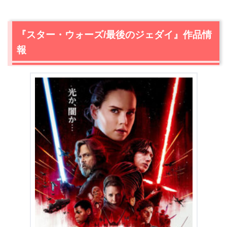
2.
『スター・ウォーズ/最後のジェダイ』キャスト
2.1
デイジー・リドリー / 役:レイ
『スター・ウォーズ/最後のジェダイ』作品情
2.2
ジョン・ボイエガ / 役:フィン
報
2.3
アダム・ドライバー / 役:カイロ・レン（ベン・ソロ）
2.4
オスカー・アイザック / 役:ポー・ダメロン
2.5
マーク・ハミル / 役:ルーク・スカイウォーカー
2.6
キャリー・フィッシャー / 役:レイア・オーガナ
2.7
アンソニー・ダニエルズ / 役:C-3PO
2.8
ベニチオ・デル・トロ / 役:DJ
2.9
ローラ・ダーン / 役:ホルド提督
2.10
ケリー・マリー・トラン / 役:ローズ・ティコ
2.11
アンディ・サーキス / 役:最高指導者スノーク
3.
【ネタバレ】『スター・ウォーズ/最後のジェダイ』あら
すじ・感想
3.1
『スター・ウォーズ/最後のジェダイ』で押さえておき
たい3つのポイント