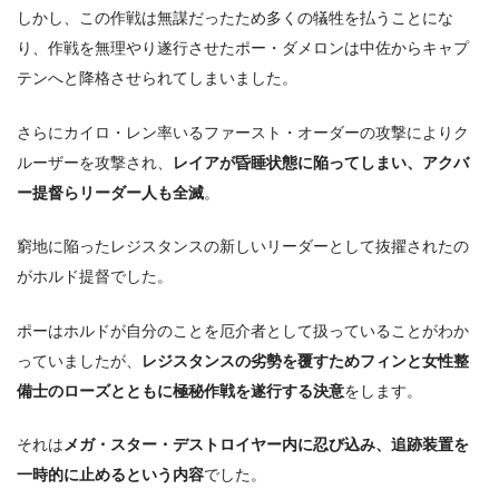
しかし、この作戦は無謀だったため多くの犠牲を払うことにな
り、作戦を無理やり遂行させたポー・ダメロンは中佐からキャプ
テンへと降格させられてしまいました。
さらにカイロ・レン率いるファースト・オーダーの攻撃によりク
ルーザーを攻撃され、
レイアが昏睡状態に陥ってしまい、アクバ
ー提督らリーダー人も全滅
。
窮地に陥ったレジスタンスの新しいリーダーとして抜擢されたの
がホルド提督でした。
ポーはホルドが自分のことを厄介者として扱っていることがわか
っていましたが、
レジスタンスの劣勢を覆すためフィンと女性整
備士のローズとともに極秘作戦を遂行する決意
をします。
それは
メガ・スター・デストロイヤー内に忍び込み、追跡装置を
一時的に止めるという内容
でした。