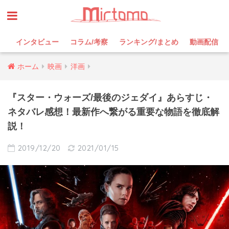
インタビュー
コラム/考察
ランキング/まとめ
動画配信
ホーム
映画
洋画
『スター・ウォーズ/最後のジェダイ』あらすじ・
ネタバレ感想！最新作へ繋がる重要な物語を徹底解
説！
2019/12/20
2021/01/15