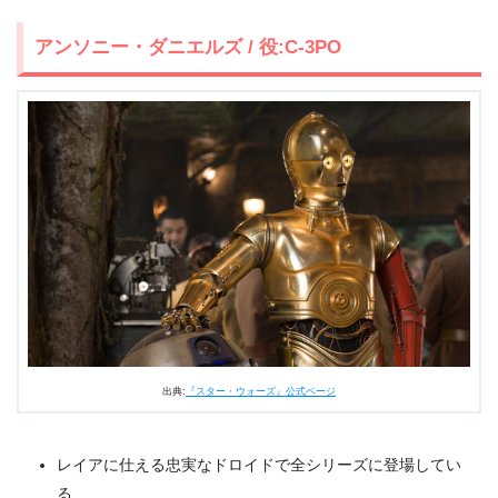
アンソニー・ダニエルズ / 役:C-3PO
出典:
『スター・ウォーズ』公式ページ
レイアに仕える忠実なドロイドで全シリーズに登場してい
る