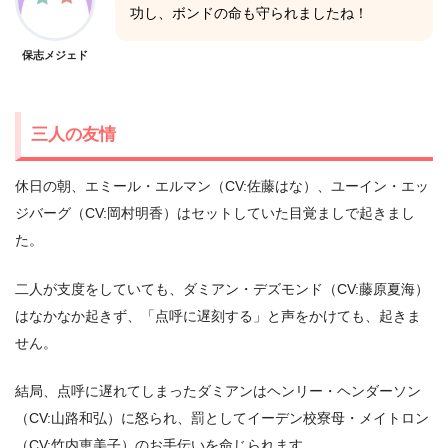
功し、ボンドの命も守られましたね！
保志メジェド
三人の友情
休日の朝、エミール・エルマン（CV:佐藤はな）、ユーイン・エッ
ジバーグ（CV:岡村明香）はセットしていた目覚ましで起きまし
た。
二人が支度をしていても、ダミアン・デズモンド（CV:藤原夏海）
はなかなか起きず、「点呼に遅刻する」と声をかけても、起きま
せん。
結局、点呼に遅れてしまったダミアンはヘンリー・ヘンダーソン
（CV:山路和弘）に怒られ、罰としてイーデン校寮母・メイトロン
（CV:竹内恵美子）のお手伝いを命じられます。