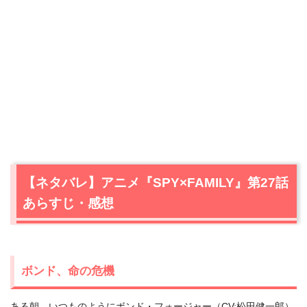
【ネタバレ】アニメ『SPY×FAMILY』第27話
あらすじ・感想
ボンド、命の危機
ある朝、いつものようにボンド・フォージャー（CV:松田健一郎）