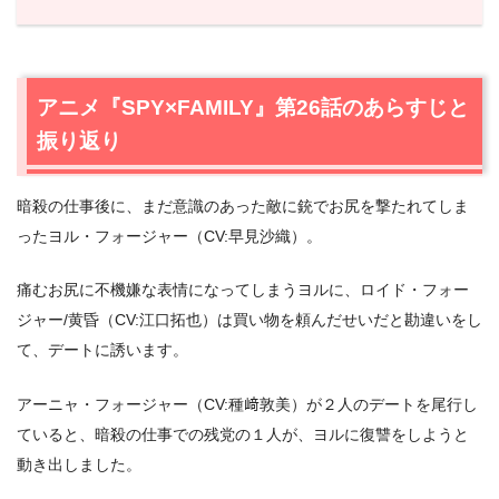
1.
アニメ『SPY×FAMILY』第26話のあらすじと振り返り
2.
【ネタバレ】アニメ『SPY×FAMILY』第27話あらすじ・
感想
アニメ『SPY×FAMILY』第26話のあらすじと
2.1
ボンド、命の危機
振り返り
2.2
ボンドの活躍
2.3
三人の友情
暗殺の仕事後に、まだ意識のあった敵に銃でお尻を撃たれてしま
2.4
野外学習
ったヨル・フォージャー（CV:早見沙織）。
3.
アニメ『SPY×FAMILY』第27話あらすじ・ネタバレ感想
まとめ
痛むお尻に不機嫌な表情になってしまうヨルに、ロイド・フォー
ジャー/黄昏（CV:江口拓也）は買い物を頼んだせいだと勘違いをし
て、デートに誘います。
アーニャ・フォージャー（CV:種﨑敦美）が２人のデートを尾行し
ていると、暗殺の仕事での残党の１人が、ヨルに復讐をしようと
動き出しました。