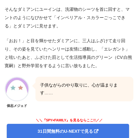
そんなダミアンにユーインは、洗濯物のシーツを首に回すと、マ
ントのようになびかせて「インペリアル・スカラーごっこでき
る」とダミアンに見せます。
「おお！」と目を輝かせたダミアンに、三人はふざけて走り回
り、その姿を見ていたヘンリーは友情に感動し、「エレガント」
と呟いたあと、ふざけた罰として生活指導員のグリーン（CV:白熊
寛嗣）と野外学習をするように言い放ちました。
子供ながらのやり取りに、心が温まりま
す……
保志メジェド
＼＼『SPY×FAMILY』を見るならここ!!／／
31日間無料のU-NEXTで見る