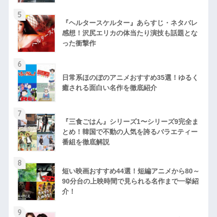
5
『ヘルタースケルター』あらすじ・ネタバレ
感想！沢尻エリカの体当たり演技も話題とな
った衝撃作
6
日常系ほのぼのアニメおすすめ35選！ゆるく
癒される面白い名作を徹底紹介
7
『三食ごはん』シリーズ1〜シリーズ9完全ま
とめ！韓国で不動の人気を誇るバラエティー
番組を徹底解説
8
短い映画おすすめ44選！短編アニメから80～
90分台の上映時間で見られる名作まで一挙紹
介！
9