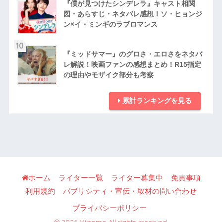
『僕が見つけたシンデレラ』キャスト相関
図・あらすじ・ネタバレ感想！ソ・ヒョンジ
ン×イ・ミンギのラブロマンス
10
『ミッドサマー』のグロさ・エロさをネタバ
レ解説！映画ファンの感想まとめ！R15指定
の理由やモザイク部分も考察
累計ランキングを見る
ホーム
ライター一覧
ライター募集中
免責事項
利用規約
パブリシティ・宣伝・取材の問い合わせ
プライバシーポリシー
© 2026 Mirtomo All rights reserved.