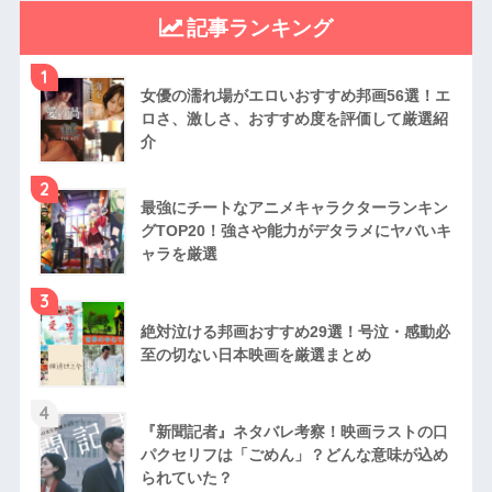
記事ランキング
1
女優の濡れ場がエロいおすすめ邦画56選！エ
ロさ、激しさ、おすすめ度を評価して厳選紹
介
2
最強にチートなアニメキャラクターランキン
グTOP20！強さや能力がデタラメにヤバいキ
ャラを厳選
3
絶対泣ける邦画おすすめ29選！号泣・感動必
至の切ない日本映画を厳選まとめ
4
『新聞記者』ネタバレ考察！映画ラストの口
パクセリフは「ごめん」？どんな意味が込め
られていた？