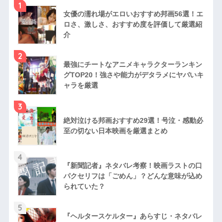
1
女優の濡れ場がエロいおすすめ邦画56選！エ
ロさ、激しさ、おすすめ度を評価して厳選紹
介
2
最強にチートなアニメキャラクターランキン
グTOP20！強さや能力がデタラメにヤバいキ
ャラを厳選
3
絶対泣ける邦画おすすめ29選！号泣・感動必
至の切ない日本映画を厳選まとめ
4
『新聞記者』ネタバレ考察！映画ラストの口
パクセリフは「ごめん」？どんな意味が込め
られていた？
5
『ヘルタースケルター』あらすじ・ネタバレ