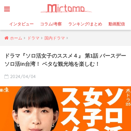
インタビュー
コラム/考察
ランキング/まとめ
動画配信
ホーム
ドラマ
国内ドラマ
ドラマ『ソロ活女子のススメ４』 第1話 バースデー
ソロ活in台湾！ ベタな観光地を楽しむ！
2024/04/04