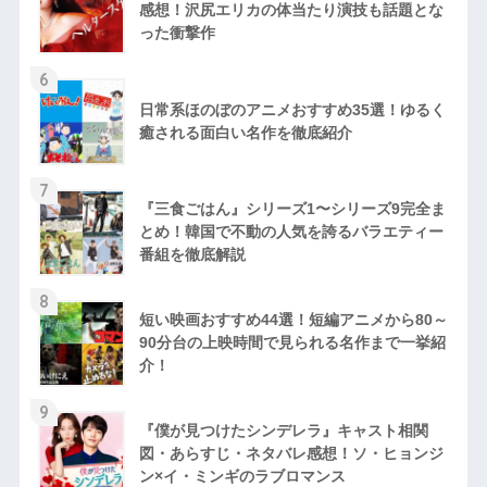
感想！沢尻エリカの体当たり演技も話題とな
った衝撃作
6
日常系ほのぼのアニメおすすめ35選！ゆるく
癒される面白い名作を徹底紹介
7
『三食ごはん』シリーズ1〜シリーズ9完全ま
とめ！韓国で不動の人気を誇るバラエティー
番組を徹底解説
8
短い映画おすすめ44選！短編アニメから80～
90分台の上映時間で見られる名作まで一挙紹
介！
9
『僕が見つけたシンデレラ』キャスト相関
図・あらすじ・ネタバレ感想！ソ・ヒョンジ
ン×イ・ミンギのラブロマンス