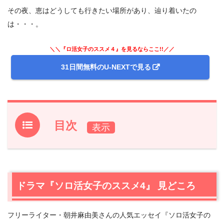
その夜、恵はどうしても行きたい場所があり、辿り着いたの
は・・・。
＼＼『ロ活女子のススメ４』を見るならここ!!／／
31日間無料のU-NEXTで見る
目次
1.
ドラマ『ソロ活女子のススメ4』 見どころ
2.
【ネタバレあり】ドラマ『ソロ活女子のススメ４』第1
話あらすじと感想
ドラマ『ソロ活女子のススメ4』 見どころ
2.1
バースデーソロ活
2.2
憧れの地へ
フリーライター・朝井麻由美さんの人気エッセイ『ソロ活女子の
2.3
最高記録更新