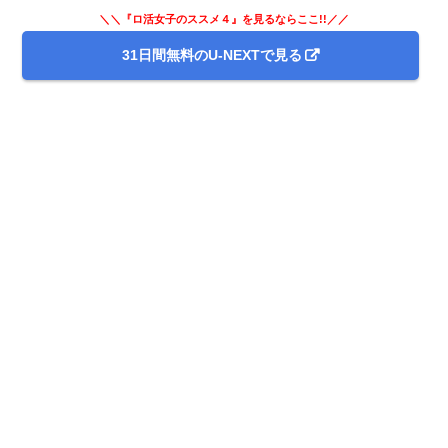
＼＼『ロ活女子のススメ４』を見るならここ!!／／
31日間無料のU-NEXTで見る