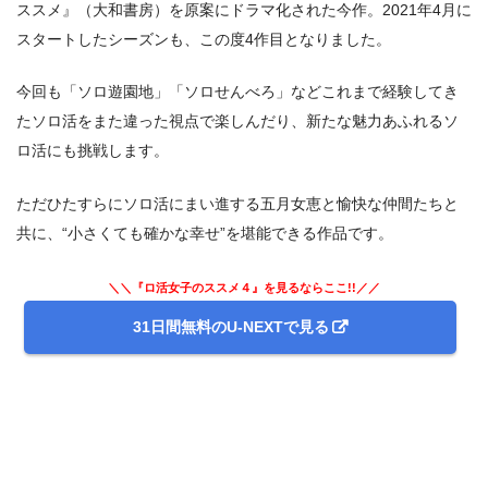
ススメ』（大和書房）を原案にドラマ化された今作。2021年4月に
3.
スタートしたシーズンも、この度4作目となりました。
ドラマ『ソロ活女子のススメ４』 第1話 感想＆まとめ
今回も「ソロ遊園地」「ソロせんべろ」などこれまで経験してき
たソロ活をまた違った視点で楽しんだり、新たな魅力あふれるソ
ロ活にも挑戦します。
ただひたすらにソロ活にまい進する五月女恵と愉快な仲間たちと
共に、“小さくても確かな幸せ”を堪能できる作品です。
＼＼『ロ活女子のススメ４』を見るならここ!!／／
31日間無料のU-NEXTで見る