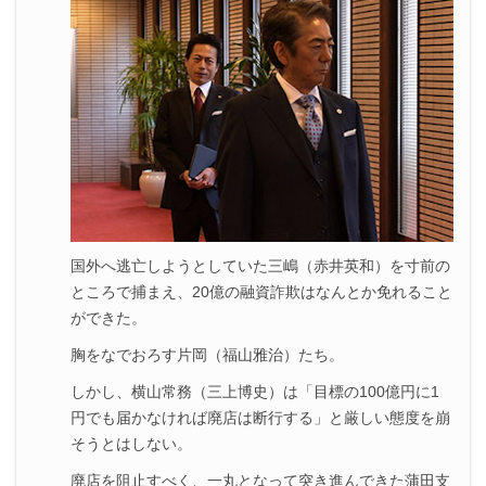
国外へ逃亡しようとしていた三嶋（赤井英和）を寸前の
ところで捕まえ、20億の融資詐欺はなんとか免れること
ができた。
胸をなでおろす片岡（福山雅治）たち。
しかし、横山常務（三上博史）は「目標の100億円に1
円でも届かなければ廃店は断行する」と厳しい態度を崩
そうとはしない。
廃店を阻止すべく、一丸となって突き進んできた蒲田支