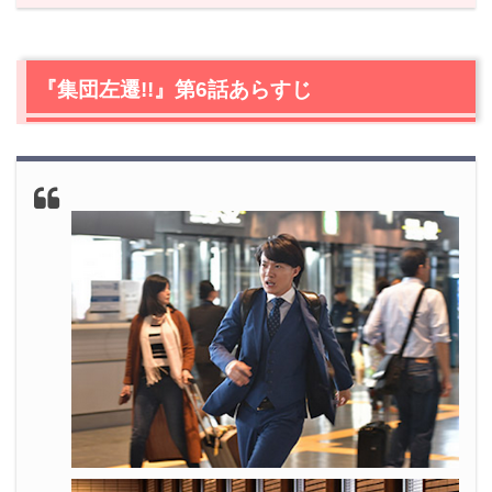
1.
『集団左遷!!』第6話あらすじ
2.
【ネタバレ】『集団左遷!!』第6話の感想
2.1
ノルマ達成まであと25億
『集団左遷!!』第6話あらすじ
2.2
頭取に呼び出される
2.3
ノルマ達成まであと1億
2.4
決断の時
2.5
銀行員のプライド
2.6
別れの時
2.7
片岡（福山雅治）、本部へ
3.
『集団左遷!!』第6話まとめ