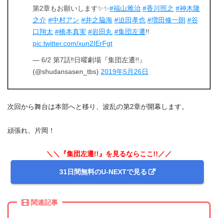
第2章もお願いします✨✨
#福山雅治
#香川照之
#神木隆
之介
#中村アン
#井之脇海
#迫田孝也
#増田修一朗
#谷
口翔太
#橋本真実
#岩田丸
#集団左遷
!!
pic.twitter.com/xun2IErFgt
— 6/2 第7話‼︎日曜劇場『集団左遷!!』
(@shudansasen_tbs)
2019年5月26日
次回から舞台は本部へと移り、波乱の第2章が開幕します。
頑張れ、片岡！
＼＼『集団左遷!!』を見るならここ!!／／
31日間無料のU-NEXTで見る
関連記事