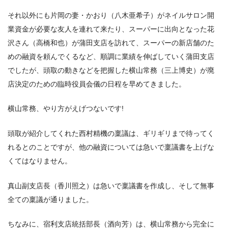
それ以外にも片岡の妻・かおり（八木亜希子）がネイルサロン開
業資金が必要な友人を連れて来たり、スーパーに出向となった花
沢さん（高橋和也）が蒲田支店を訪れて、スーパーの新店舗のた
めの融資を頼んでくるなど、順調に業績を伸ばしていく蒲田支店
でしたが、頭取の動きなどを把握した横山常務（三上博史）が廃
店決定のための臨時役員会儀の日程を早めてきました。
横山常務、やり方がえげつないです!
頭取が紹介してくれた西村精機の稟議は、ギリギリまで待ってく
れるとのことですが、他の融資については急いで稟議書を上げな
くてはなりません。
真山副支店長（香川照之）は急いで稟議書を作成し、そして無事
全ての稟議が通りました。
ちなみに、宿利支店統括部長（酒向芳）は、横山常務から完全に