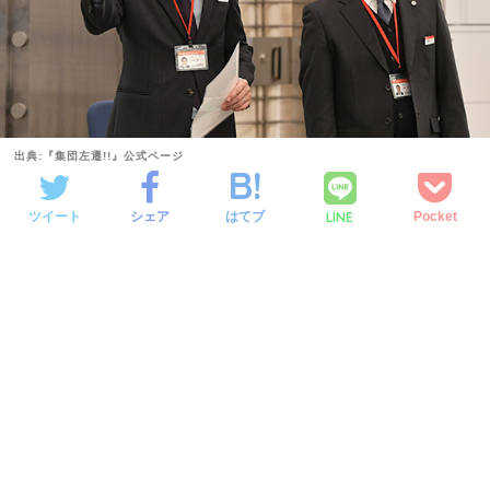
出典:『集団左遷!!』公式ページ
LINE
ツイート
シェア
はてブ
Pocket