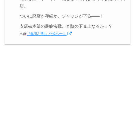
店。
ついに廃店か存続か、ジャッジが下る――！
支店vs本部の最終決戦、奇跡の下克上なるか！？
出典:
『集団左遷!!』公式ページ