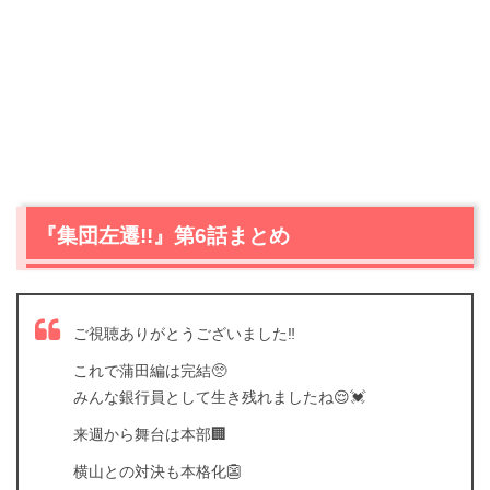
『集団左遷!!』第6話まとめ
ご視聴ありがとうございました‼️
これで蒲田編は完結🥺
みんな銀行員として生き残れましたね😌💓
来週から舞台は本部🏢
横山との対決も本格化👺