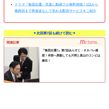
ドラマ『集団左遷』見逃し動画フル無料視聴！1話から
最終回まで再放送なしで見れる配信サービスをご紹介
▼次回第7話も続けて読む▼
関連記事
『集団左遷!!』第7話あらすじ・ネタバレ感
想！本部へ異動しても片岡と真山のコンビは
健在！