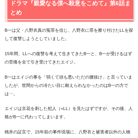
ドラマ『親愛なる僕へ殺意をこめて』第6話ま
とめ
B一は父・八野衣真の冤罪を信じ、八野衣に罪を擦り付けたLLを探
して復讐しようとしていました。
15年間、LLへの復讐を考えて生きてきたB一と、B一が受けるはず
の苦痛を全て引き受けてきたエイジ。
B一はエイジの事を「弱くて頭も悪いただの腰抜け」と言っていま
したが、世間からの冷たい目に耐えられなかったのはB一の方で
は‥。
エイジは京花を刺した犯人（=LL）を見たはずですが、その後、人
格がB一に代わってしまいます。
桃井の証言で、15年前の事件現場に、八野衣と被害者以外の人物