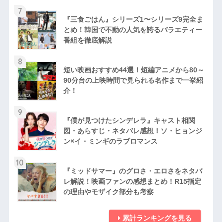
7
『三食ごはん』シリーズ1〜シリーズ9完全ま
とめ！韓国で不動の人気を誇るバラエティー
番組を徹底解説
8
短い映画おすすめ44選！短編アニメから80～
90分台の上映時間で見られる名作まで一挙紹
介！
9
『僕が見つけたシンデレラ』キャスト相関
図・あらすじ・ネタバレ感想！ソ・ヒョンジ
ン×イ・ミンギのラブロマンス
10
『ミッドサマー』のグロさ・エロさをネタバ
レ解説！映画ファンの感想まとめ！R15指定
の理由やモザイク部分も考察
累計ランキングを見る