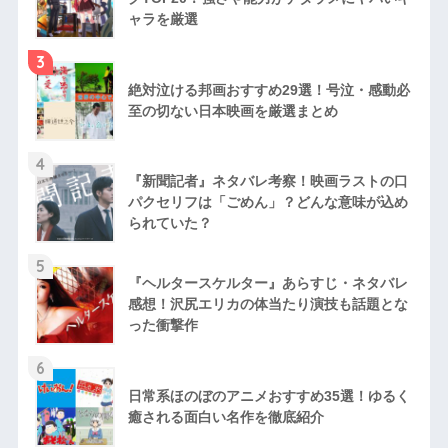
ャラを厳選
3
絶対泣ける邦画おすすめ29選！号泣・感動必
至の切ない日本映画を厳選まとめ
4
『新聞記者』ネタバレ考察！映画ラストの口
パクセリフは「ごめん」？どんな意味が込め
られていた？
5
『ヘルタースケルター』あらすじ・ネタバレ
感想！沢尻エリカの体当たり演技も話題とな
った衝撃作
6
日常系ほのぼのアニメおすすめ35選！ゆるく
癒される面白い名作を徹底紹介