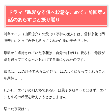
2.
【ネタバレあり】ドラマ『親愛なる僕へ殺意をこめて』
ドラマ『親愛なる僕へ殺意をこめて』前回第5
第6話あらすじと感想
話のあらすじと振り返り
2.1
姿を現すB一（山田涼介）
2.2
葉子（浅川梨奈）に何があったのか
浦島エイジ（山田涼介）の父（LL事件の犯人）は、雪村京花（門
2.3
LLが戻って来た
脇麦）にとって自分を救ってくれた白馬の王子でした。
2.4
雪村京花（門脇麦）を刺した犯人
2.5
警察が隠していた事
母親から虐待されていた京花は、自分の姉がLLに殺され、母親が
3.
ドラマ『親愛なる僕へ殺意をこめて』第6話まとめ
跡を追って亡くなったおかげで自由になれたのです。
京花は、LLの息子であるエイジも、LLのようになってくれること
を期待し‥。
しかし、エイジの別人格であるB一は葉子を殺そうとはせず、エイ
ジも京花の希望を叶えようとはしません。
怒った京花は‥。