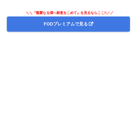
＼＼『親愛なる僕へ殺意をこめて』を見るならここ!!／／
FODプレミアムで見る