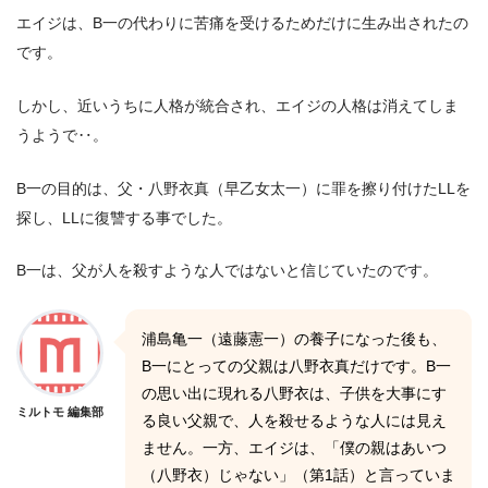
エイジは、B一の代わりに苦痛を受けるためだけに生み出されたの
です。
しかし、近いうちに人格が統合され、エイジの人格は消えてしま
うようで‥。
B一の目的は、父・八野衣真（早乙女太一）に罪を擦り付けたLLを
探し、LLに復讐する事でした。
B一は、父が人を殺すような人ではないと信じていたのです。
浦島亀一（遠藤憲一）の養子になった後も、
B一にとっての父親は八野衣真だけです。B一
の思い出に現れる八野衣は、子供を大事にす
ミルトモ 編集部
る良い父親で、人を殺せるような人には見え
ません。一方、エイジは、「僕の親はあいつ
（八野衣）じゃない」（第1話）と言っていま