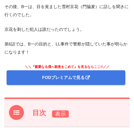
その後、B一は、目を覚ました雪村京花（門脇麦）に話しを聞きに
行くのでした。
京花を刺した犯人は誰だったのでしょう。
第6話では、B一の目的と、LL事件で警察が隠していた事が明らか
になります！
＼＼『親愛なる僕へ殺意をこめて』を見るならここ!!／／
FODプレミアムで見る
目次
1.
ドラマ『親愛なる僕へ殺意をこめて』前回第5話のあらす
じと振り返り