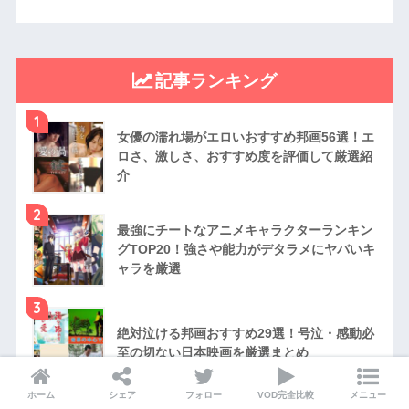
記事ランキング
1
女優の濡れ場がエロいおすすめ邦画56選！エ
ロさ、激しさ、おすすめ度を評価して厳選紹
介
2
最強にチートなアニメキャラクターランキン
グTOP20！強さや能力がデタラメにヤバいキ
ャラを厳選
3
絶対泣ける邦画おすすめ29選！号泣・感動必
至の切ない日本映画を厳選まとめ
ホーム
シェア
フォロー
VOD完全比較
メニュー
4