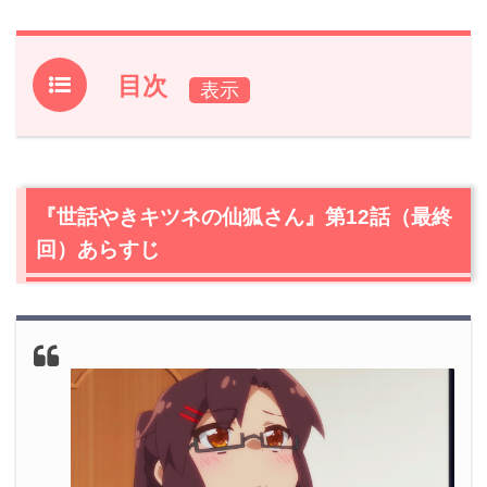
目次
1.
『世話やきキツネの仙狐さん』第12話（最終回）あらす
じ
2.
【ネタバレ】『世話やきキツネの仙狐さん』第12話（最
『世話やきキツネの仙狐さん』第12話（最終
終回）の感想
回）あらすじ
2.1
繋がらないスマホ。仙狐さんは一体どこへ？
2.2
仙狐さんの行き先
2.3
中野の不安が一気に募る！仙狐さんを探して町中を駆
け巡る中野
2.4
2人の縁は絶対切れない！再会する仙狐さんと中野
2.5
約束のお花見
3.
『世話やきキツネの仙狐さん』第12話（最終回）あらす
じ・ネタバレ感想まとめ