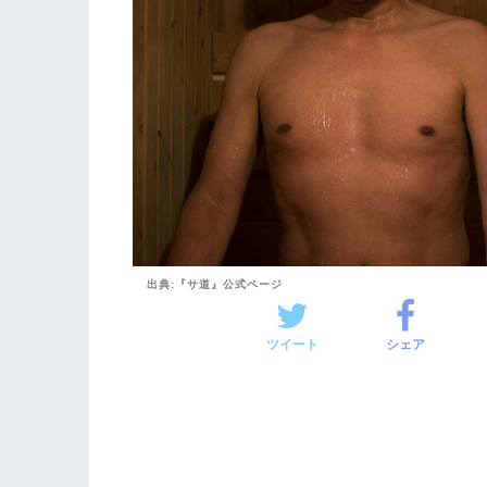
出典:『サ道』公式ページ
ツイート
シェア