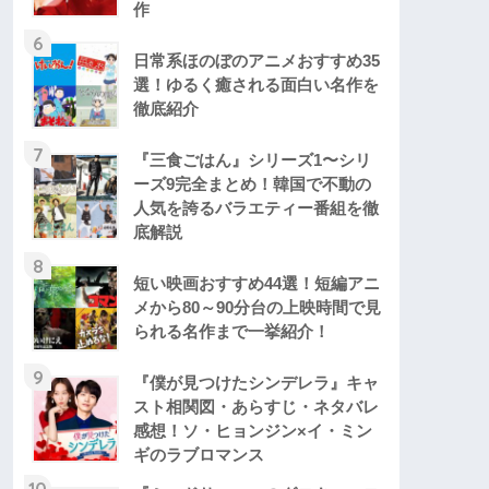
作
6
日常系ほのぼのアニメおすすめ35
選！ゆるく癒される面白い名作を
徹底紹介
7
『三食ごはん』シリーズ1〜シリ
ーズ9完全まとめ！韓国で不動の
人気を誇るバラエティー番組を徹
底解説
8
短い映画おすすめ44選！短編アニ
メから80～90分台の上映時間で見
られる名作まで一挙紹介！
9
『僕が見つけたシンデレラ』キャ
スト相関図・あらすじ・ネタバレ
感想！ソ・ヒョンジン×イ・ミン
ギのラブロマンス
10