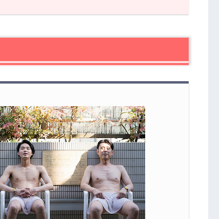
間感に惹かれる！
ホテル 北欧」が主人公・ナカタ（原田泰造）のホームサ
（三宅弘城）とイケメン蒸し男（磯村勇斗）
ととのうを体験する！
効果「ととのう」とは？
まとめ