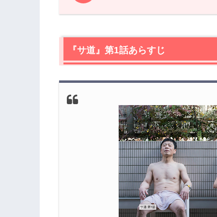
1.
『サ道』第1話あらすじ
2.
【ネタバレ】『サ道』第1話の感想
2.1
『サ道』第1話あらすじ
スタートから醸し出される魅惑の異空
2.2
上野の路地にある「サウナ＆カプセル
ウナ
2.3
本名も知らないサウナ仲間、偶然さん
2.4
ナカタ（原田泰造）、初サウナにて初
2.5
ととのった後の醍醐味、北欧カレー！
2.6
なぜ「ととのう」？温冷交代浴による
3.
『サ道』第1話あらすじ・ネタバレ感想