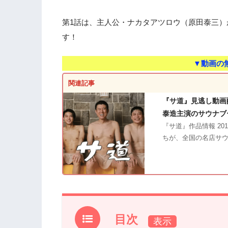
第1話は、主人公・ナカタアツロウ（原田泰三
す！
▼動画の
関連記事
『サ道』見逃し動画
泰造主演のサウナブ
『サ道』作品情報 2
ちが、全国の名店サ
目次