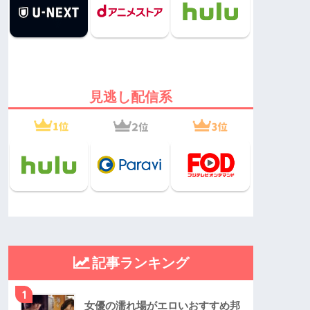
見逃し配信系
記事ランキング
1
女優の濡れ場がエロいおすすめ邦