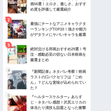
画56選！エロさ、激しさ、おすす
め度を評価して厳選紹介
2
最強にチートなアニメキャラクタ
ーランキングTOP20！強さや能力
がデタラメにヤバいキャラを厳選
3
絶対泣ける邦画おすすめ29選！号
泣・感動必至の切ない日本映画を
厳選まとめ
4
『新聞記者』ネタバレ考察！映画
ラストの口パクセリフは「ごめ
ん」？どんな意味が込められてい
た？
5
『ヘルタースケルター』あらす
じ・ネタバレ感想！沢尻エリカの
体当たり演技も話題となった衝撃