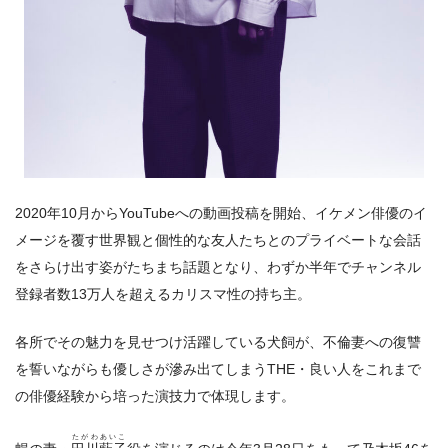
2020年10月からYouTubeへの動画投稿を開始、イケメン俳優のイ
メージを覆す世界観と個性的な友人たちとのプライベートな会話
をさらけ出す姿がたちまち話題となり、わずか半年でチャンネル
登録者数13万人を超えるカリスマ性の持ち主。
各所でその魅力を見せつけ活躍している犬飼が、不倫妻への復讐
を誓いながらも優しさが滲み出てしまうTHE・良い人をこれまで
の俳優経験から培った演技力で体現します。
たがわあいこ