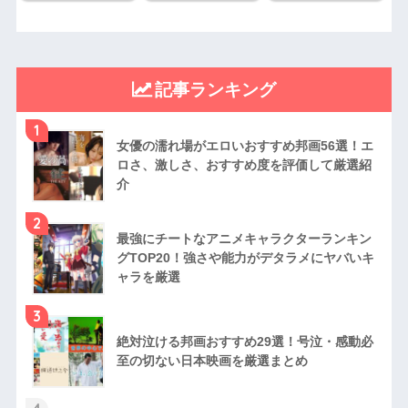
記事ランキング
1
女優の濡れ場がエロいおすすめ邦画56選！エ
ロさ、激しさ、おすすめ度を評価して厳選紹
介
2
最強にチートなアニメキャラクターランキン
グTOP20！強さや能力がデタラメにヤバいキ
ャラを厳選
3
絶対泣ける邦画おすすめ29選！号泣・感動必
至の切ない日本映画を厳選まとめ