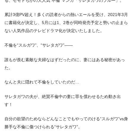
る、セモトちかの大人気“不倫”マンガ「サレタガワのブルー」。
累計3億PV超え！多くの読者からの熱いエールを受け、2021年3月
に書籍化が決定し、5月には1、2巻が同時発売予定と勢いの止まら
ない人気作品のテレビドラマ化が決定いたしました。
不倫を“スルガワ”、“サレタガワ”――
誰もが羨む素敵な夫婦なはずだったのに、妻にはある秘密があっ
た。
なんと夫に隠れて不倫をしていたのだ…
サレタガワの夫が、絶賛不倫中の妻に罪を償わせるため動き出
す！
自分の欲望のためならどんなことでもやってのける“スルガワ”vs身
勝手な不倫に傷つけられる“サレタガワ”。