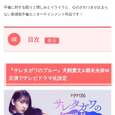
不倫に対する怒りと憎しみとイライラと、心のざわつきが止まら
ない新感覚不倫エンターテインメント作品です！
目次
1.
『サレタガワのブルー』犬飼貴丈&堀未央奈W主演でテ
レビドラマ化決定
1.1
主演：犬飼貴丈 コメント
『サレタガワのブルー』犬飼貴丈&堀未央奈W
1.2
主演：堀未央奈
主演でテレビドラマ化決定
1.3
原作：セモトちか
2.
『サレタガワのブルー』作品情報
2.1
あらすじ