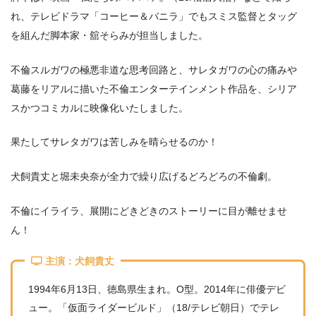
れ、テレビドラマ「コーヒー＆バニラ」でもスミス監督とタッグ
を組んだ脚本家・舘そらみが担当しました。
不倫スルガワの極悪非道な思考回路と、サレタガワの心の痛みや
葛藤をリアルに描いた不倫エンターテインメント作品を、シリア
スかつコミカルに映像化いたしました。
果たしてサレタガワは苦しみを晴らせるのか！
犬飼貴丈と堀未央奈が全力で繰り広げるどろどろの不倫劇。
不倫にイライラ、展開にどきどきのストーリーに目が離せませ
ん！
主演：犬飼貴丈
1994年6月13日、徳島県生まれ。O型。2014年に俳優デビ
ュー。「仮面ライダービルド」（18/テレビ朝日）でテレ