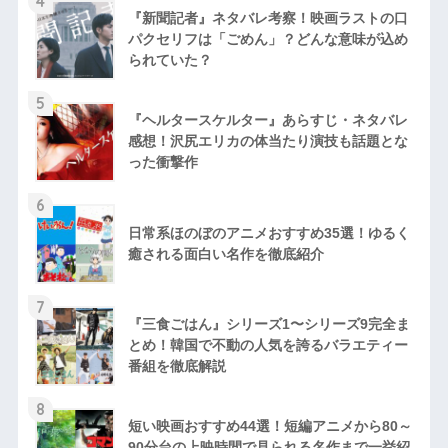
4
『新聞記者』ネタバレ考察！映画ラストの口
パクセリフは「ごめん」？どんな意味が込め
られていた？
5
『ヘルタースケルター』あらすじ・ネタバレ
感想！沢尻エリカの体当たり演技も話題とな
った衝撃作
6
日常系ほのぼのアニメおすすめ35選！ゆるく
癒される面白い名作を徹底紹介
7
『三食ごはん』シリーズ1〜シリーズ9完全ま
とめ！韓国で不動の人気を誇るバラエティー
番組を徹底解説
8
短い映画おすすめ44選！短編アニメから80～
90分台の上映時間で見られる名作まで一挙紹