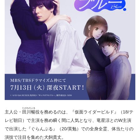
たがわのぶる
主人公・
田川暢
役を務めるのは、『仮面ライダービルド』（18/テ
レビ朝日）で主演を務め瞬く間に人気となり、竜星涼とのW主演
で出演した『ぐらんぶる』（20/英勉）での全身全霊、体当たりの
演技で注目を集めた犬飼貴丈。