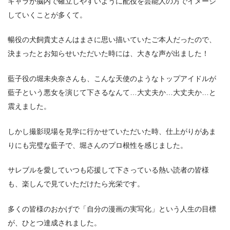
キャラが脳内で確⽴しやすいように配役を芸能⼈の⽅でイメージ
していくことが多くて。
暢役の⽝飼貴丈さんはまさに思い描いていたご本⼈だったので、
決まったとお知らせいただいた時には、⼤きな声が出ました！
藍⼦役の堀未央奈さんも、こんな天使のようなトップアイドルが
藍⼦という悪⼥を演じて下さるなんて…⼤丈夫か…⼤丈夫か…と
震えました。
しかし撮影現場を⾒学に⾏かせていただいた時、仕上がりがあま
りにも完璧な藍⼦で、堀さんのプロ根性を感じました。
サレブルを愛していつも応援して下さっている熱い読者の皆様
も、楽しんで⾒ていただけたら光栄です。
多くの皆様のおかげで「⾃分の漫画の実写化」という⼈⽣の⽬標
が、ひとつ達成されました。