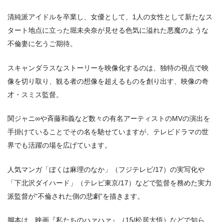
清純派アイドルを卒業し、女優として、1人の女性として新たなス
タート地点に立った堀未央奈が見せる色気に溢れた悪魔のような
不倫妻に乞うご期待。
スキャンダラスなストーリーを映像化するのは、独特の視点で映
像を切り取り、観る者の想像を超えるものを創り出す、映像の奇
才・スミス監督。
関ジャニ∞や斉藤和義など数々の有名アーティストのMVの演出を
手掛けていることでその名を馳せていますが、テレビドラマの世
界でも活躍の場を広げています。
人気マンガ「ぼくは麻理のなか」（フジテレビ/17）の実写化や
「下北沢ダイハード」（テレビ東京/17）などで監督を務めた実力
派監督が“不倫された側の悲劇”を描きます。
脚本は、映画『私たちのハァハァ』（15/松居⼤悟）などで知ら