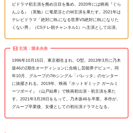
ビドラマ初主演を務め注目を集め、2020年には映画『ぐら
んぶる』（英勉）に竜星涼とのW主演を果たす。2021年は
テレビドラマ「絶対にBLになる世界VS絶対にBLになりた
くない男」（CSテレ朝チャンネル1）へ主演として出演。
主演：堀未央奈
1996年10月15日、東京都生まれ。O型。2013年3月に乃木
坂46の2期生オーディションに合格し芸能界デビュー。同
年10月、グループの7thシングル「バレッタ」のセンター
に抜擢される。2019年、映画『ホットギミック ガールミ
ーツボーイ』（山戸結希）で映画初出演・初主演を果た
す。2021年3月28日をもって。乃木坂46を卒業。本作が、
グループ卒業後、女優としての初出演ドラマとなる。