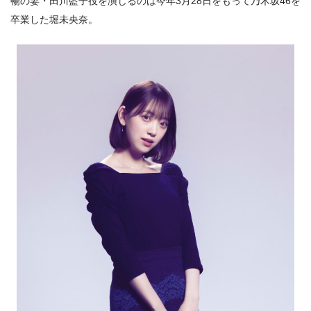
暢の妻・
田川藍子
役を演じるのは今年3月28日をもって乃木坂46を
卒業した堀未央奈。