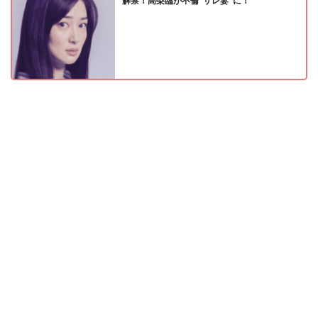
解禁！高梨臨が不倫“サレ妻”に！