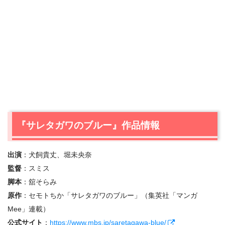
『サレタガワのブルー』作品情報
出演
：犬飼貴丈、堀未央奈
監督
：スミス
脚本
：舘そらみ
原作
：セモトちか「サレタガワのブルー」（集英社「マンガ
Mee」連載）
公式サイト
：
https://www.mbs.jp/saretagawa-blue/