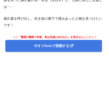
娘を失った鵜久森の母・美雪（吉田羊）が、九条に掛けた言葉と
は‥。
鵜久森を呼び出し、吹き抜け廊下で揉みあった人物を見つけたい
です！
＼＼『最高の教師 1年後、私は生徒に■された』を見るならここ!!／／
今すぐHuluで視聴する