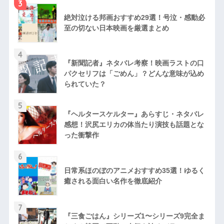
3
絶対泣ける邦画おすすめ29選！号泣・感動必
至の切ない日本映画を厳選まとめ
4
『新聞記者』ネタバレ考察！映画ラストの口
パクセリフは「ごめん」？どんな意味が込め
られていた？
5
『ヘルタースケルター』あらすじ・ネタバレ
感想！沢尻エリカの体当たり演技も話題とな
った衝撃作
6
日常系ほのぼのアニメおすすめ35選！ゆるく
癒される面白い名作を徹底紹介
7
『三食ごはん』シリーズ1〜シリーズ9完全ま