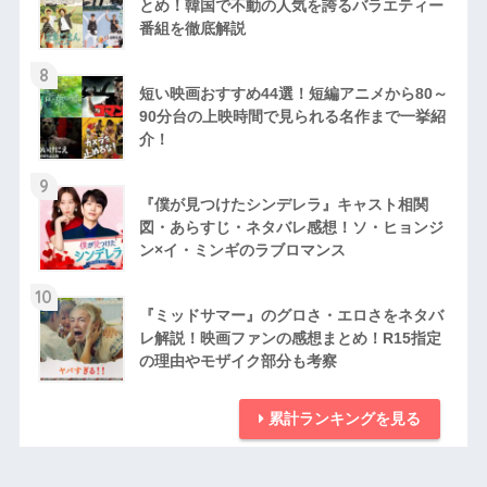
とめ！韓国で不動の人気を誇るバラエティー
番組を徹底解説
8
短い映画おすすめ44選！短編アニメから80～
90分台の上映時間で見られる名作まで一挙紹
介！
9
『僕が見つけたシンデレラ』キャスト相関
図・あらすじ・ネタバレ感想！ソ・ヒョンジ
ン×イ・ミンギのラブロマンス
10
『ミッドサマー』のグロさ・エロさをネタバ
レ解説！映画ファンの感想まとめ！R15指定
の理由やモザイク部分も考察
累計ランキングを見る