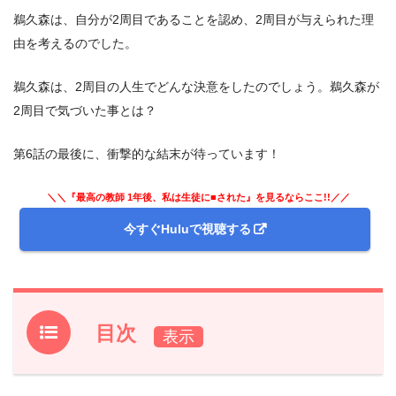
鵜久森は、自分が2周目であることを認め、2周目が与えられた理
由を考えるのでした。
鵜久森は、2周目の人生でどんな決意をしたのでしょう。鵜久森が
2周目で気づいた事とは？
第6話の最後に、衝撃的な結末が待っています！
＼＼『最高の教師 1年後、私は生徒に■された』を見るならここ!!／／
今すぐHuluで視聴する
目次
1.
ドラマ『最高の教師 1年後、私は生徒に■された』前回第
5話のあらすじと振り返り