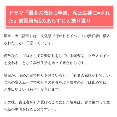
2.
【ネタバレあり】ドラマ『最高の教師 1年後、私は生徒
ドラマ『最高の教師 1年後、私は生徒に■され
に■された』第6話あらすじと感想
た』前回第5話のあらすじと振り返り
2.1
2周目を生きる鵜久森叶（芦田愛菜）
2.2
秘密を共有する九条（松岡茉優）と鵜久森（芦田愛
瑞奈ニカ（詩羽）は、文化祭で行われるイベントの責任者に指名
菜）
されたことに戸惑っています。
2.3
目を見て話せる自分になりたかった
2.4
鵜久森叶（芦田愛菜）が2周目を与えられた理由
何故なら、プロとして音楽活動をしている瑞奈は、クラスメイト
2.5
1周目と同じ結末
と交わることなく高校生活を送って来たからです。
3.
ドラマ『最高の教師 1年後、私は生徒に■された』第6話
まとめ
瑞奈が、冷めた目で周りを見ていると、「有名人風吹かせて、い
つもの変人ムーブで私たちの青春をぶち壊すのだけは止めてね」
と生田やよい（莉子）が言います。
その後、責任者を引き受けることにした瑞奈は、皆と協力して文
化祭の準備を始めるのですが‥。