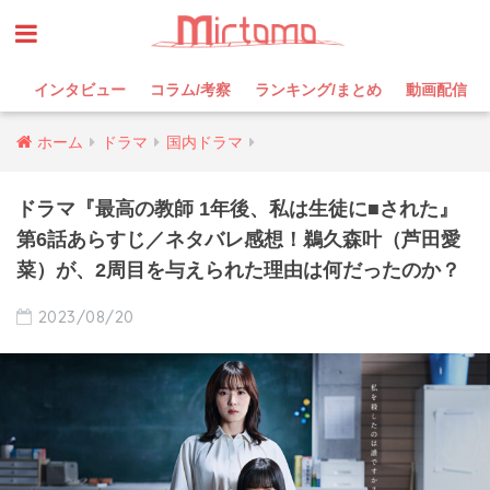
インタビュー
コラム/考察
ランキング/まとめ
動画配信
ホーム
ドラマ
国内ドラマ
ドラマ『最高の教師 1年後、私は生徒に■された』
第6話あらすじ／ネタバレ感想！鵜久森叶（芦田愛
菜）が、2周目を与えられた理由は何だったのか？
2023/08/20