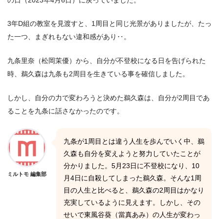
3年D組の教室を見渡すと、1周目と同じ光景がありましたが、たっ
た一つ、まぎれもない違和感があり‥。
九条里奈（松岡茉優）から、自分が不登校になる日を告げられた
時、鵜久森は九条も2周目を生きている事を確信しました。
しかし、自分の力で変わろうと決めた鵜久森は、自分が2周目であ
ることを九条に話さなかったのです。
九条が1周目とは違う人生を歩んでいく中、鵜
久森も自分を変えようと努力していたことが
分かりました。5月23日に不登校になり、10
ミルトモ 編集部
月4日に自殺してしまった鵜久森。そんな1周
目の人生と比べると、鵜久森の2周目はかなり
充実しているように見えます。しかし、その
せいで東風谷葵（當真あみ）の人生が変わっ