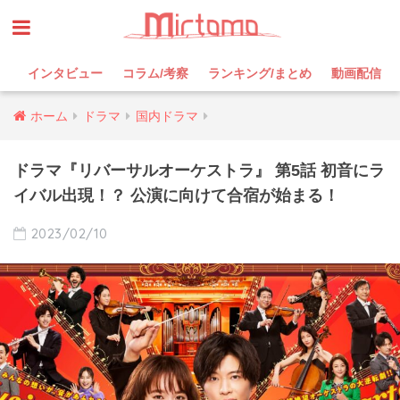
インタビュー
コラム/考察
ランキング/まとめ
動画配信
ホーム
ドラマ
国内ドラマ
ドラマ『リバーサルオーケストラ』 第5話 初音にラ
イバル出現！？ 公演に向けて合宿が始まる！
2023/02/10