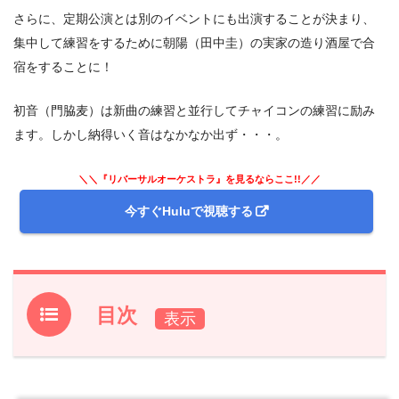
さらに、定期公演とは別のイベントにも出演することが決まり、
集中して練習をするために朝陽（田中圭）の実家の造り酒屋で合
宿をすることに！
初音（門脇麦）は新曲の練習と並行してチャイコンの練習に励み
ます。しかし納得いく音はなかなか出ず・・・。
＼＼『リバーサルオーケストラ』を見るならここ!!／／
今すぐHuluで視聴する
目次
1.
ドラマ『リバーサルオーケストラ』 前回振り返り
2.
【ネタバレあり】ドラマ『リバーサルオーケストラ』第