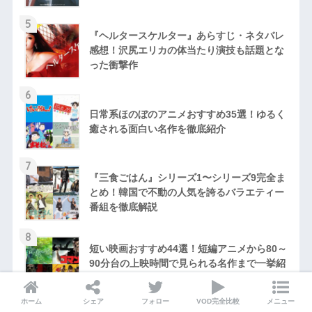
5
『ヘルタースケルター』あらすじ・ネタバレ
感想！沢尻エリカの体当たり演技も話題とな
った衝撃作
6
日常系ほのぼのアニメおすすめ35選！ゆるく
癒される面白い名作を徹底紹介
7
『三食ごはん』シリーズ1〜シリーズ9完全ま
とめ！韓国で不動の人気を誇るバラエティー
番組を徹底解説
8
短い映画おすすめ44選！短編アニメから80～
90分台の上映時間で見られる名作まで一挙紹
介！
ホーム
シェア
フォロー
VOD完全比較
メニュー
9