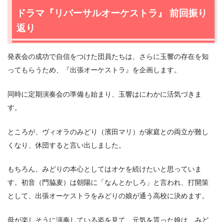
5話あらすじと感想
ドラマ『リバーサルオーケストラ』 前回振り
2.1
恋敵出現！？
返り
2.2
初音のスランプ
2.3
全体合宿
発表会の成功で自信をつけた団員たちは、さらに玉響の存在を知
2.4
初音のプレッシャー
ってもらうため、『出張オーケストラ』を企画します。
2.5
殻を破りたい
3.
同時に定期演奏会の準備も始まり、玉響はにわかに活気づきま
ドラマ『リバーサルオーケストラ』 第5話 感想＆まとめ
す。
ところが、ヴィオラのみどり（濱田マリ）が家庭との両立が難し
くなり、休団すると言い出しました。
もちろん、みどりの本心としてはオケを続けたいと思っていま
す。初音（門脇麦）は朝陽に「なんとかしろ」と言われ、打開策
として、出張オーケストラをみどりの娘が通う高校に決めます。
母が楽しそうに演奏している姿を見て、元気を貰った娘は、みど