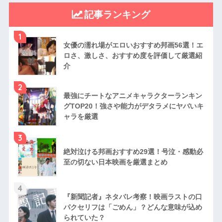
記事ランキング
1
女優の濡れ場がエロいおすすめ邦画56選！エ
ロさ、激しさ、おすすめ度を評価して厳選紹
介
2
最強にチートなアニメキャラクターランキン
グTOP20！強さや能力がデタラメにヤバいキ
ャラを厳選
3
絶対泣ける邦画おすすめ29選！号泣・感動必
至の切ない日本映画を厳選まとめ
4
『新聞記者』ネタバレ考察！映画ラストの口
パクセリフは「ごめん」？どんな意味が込め
られていた？