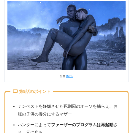
出典:
IMDb
第9話のポイント
テンペストを妊娠させた死刑囚のオーソを捕らえ、お
腹の子供の養分にするマザー
ハンターによって
ファーザーのプログラムは再起動
さ
れ、元に戻る