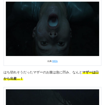
出典:
IMDb
はち切れそうだったマザーのお腹は急に凹み、なんと
マザーは口
から出産…！