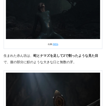
出典:
IMDb
生まれた赤ん坊は、
蛇とナマズを足して2で割ったような見た目
で、腹の部分に鮫のような大きな口と無数の牙。