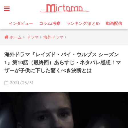
インタビュー
コラム/考察
ランキング/まとめ
動画配信
ホーム
ドラマ
海外ドラマ
海外ドラマ『レイズド・バイ・ウルブス シーズン
1』第10話（最終回）あらすじ・ネタバレ感想！マ
ザーが子供に下した驚くべき決断とは
2021/05/31