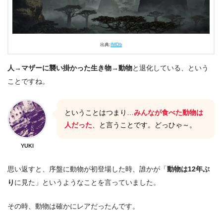
出典:
IMDb
人→マザーに襲い掛かった生き物→動物
と退化している、という
ことですね。
ということはつまり…
みんなが食べた動物は
人だった
、と言うことです。どっひゃ～。
YUKI
思い返すと、序盤に動物が初登場した時、誰かが「
動物は12年ぶ
り
に見た」というようなことを言っていました。
その時、動物は確かにレアだったんです。