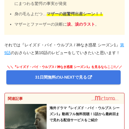
にまつわる驚愕の事実が発覚
身の毛もよだつ…
マザーの超驚愕出産シーン！！
マザーとファーザーの決断に
涙、涙のラスト
。
それでは『レイズド・バイ・ウルブス / 神なき惑星 シーズン1』
第
9話
のおさらいと第10話のレビューをしていきたいと思います！
＼＼『レイズド・バイ・ウルブス / 神なき惑星 シーズン1』を見るならここ!!／／
31日間無料のU-NEXTで見る
関連記事
海外ドラマ『レイズド・バイ・ウルブス シー
ズン1』動画フル無料視聴！1話から最終回ま
で見れる配信サービスをご紹介