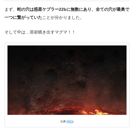
まず、
蛇の穴は惑星ケプラー22bに無数にあり、全ての穴が最奥で
一つに繋がっていた
ことが分かりました。
そして中は…溶岩噴き出すマグマ！！
出典:
IMDb