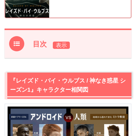
目次
1.
『レイズド・バイ・ウルブス / 神なき惑星 シーズン1』
キャラクター相関図
2.
『レイズド・バイ・ウルブス / 神なき惑星』前回第9話
『レイズド・バイ・ウルブス / 神なき惑星 シ
のあらすじと振り返り
ーズン1』キャラクター相関図
3.
【ネタバレ】『レイズド・バイ・ウルブス / 神なき惑星
シーズン1』第10話（最終回）あらすじ・感想
3.1
ファーザーの嫉妬と怒りの感情の置き所
3.2
謎の身のこなしの男がマザーに襲い掛かる！
3.3
超・閲覧注意！マザーの出産シーン