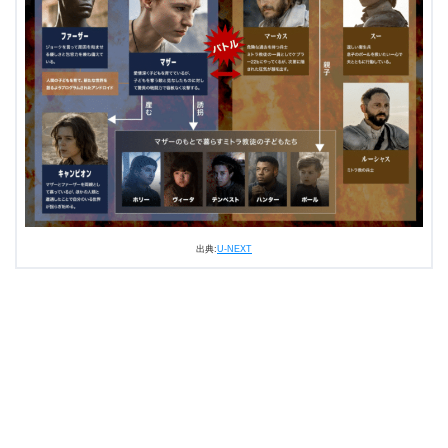
3.4
マザーとファーザーの涙の決断
3.5
“蛇の穴”の謎、“あっち側”とは？
3.6
マザーの目を食べたマーカスはどうなった？
4.
『レイズド・バイ・ウルブス / 神なき惑星 シーズン1』
第10話（最終回）あらすじ・ネタバレ感想まとめ
出典:
U-NEXT