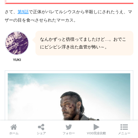
さて、
第9話
で正体がバレてルシウスから半殺しにされたうえ、マ
ザーの目を食べさせられたマーカス。
なんかずっと彷徨ってましたけど…。おでこ
にビシビシ浮き出た血管が怖い～。
YUKI
ホーム
シェア
フォロー
VOD完全比較
メニュー