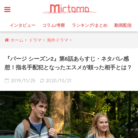
インタビュー
コラム/考察
ランキング/まとめ
動画配信
ホーム
ドラマ
海外ドラマ
『パージ シーズン2』第6話あらすじ・ネタバレ感
想！指名手配犯となったエスメが頼った相手とは？
2019/11/25
2020/10/21