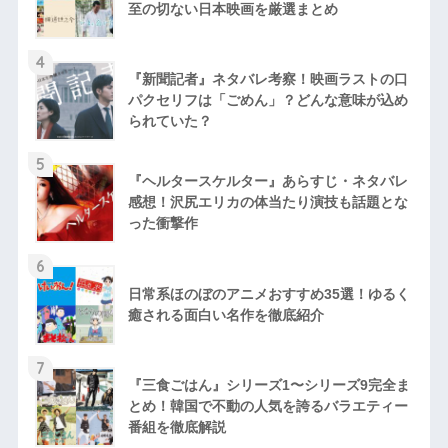
至の切ない日本映画を厳選まとめ
4
『新聞記者』ネタバレ考察！映画ラストの口
パクセリフは「ごめん」？どんな意味が込め
られていた？
5
『ヘルタースケルター』あらすじ・ネタバレ
感想！沢尻エリカの体当たり演技も話題とな
った衝撃作
6
日常系ほのぼのアニメおすすめ35選！ゆるく
癒される面白い名作を徹底紹介
7
『三食ごはん』シリーズ1〜シリーズ9完全ま
とめ！韓国で不動の人気を誇るバラエティー
番組を徹底解説