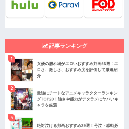
記事ランキング
1
女優の濡れ場がエロいおすすめ邦画56選！エ
ロさ、激しさ、おすすめ度を評価して厳選紹
介
2
最強にチートなアニメキャラクターランキン
グTOP20！強さや能力がデタラメにヤバいキ
ャラを厳選
3
絶対泣ける邦画おすすめ29選！号泣・感動必