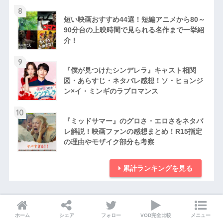
8
短い映画おすすめ44選！短編アニメから80～
90分台の上映時間で見られる名作まで一挙紹
介！
9
『僕が見つけたシンデレラ』キャスト相関
図・あらすじ・ネタバレ感想！ソ・ヒョンジ
ン×イ・ミンギのラブロマンス
10
『ミッドサマー』のグロさ・エロさをネタバ
レ解説！映画ファンの感想まとめ！R15指定
の理由やモザイク部分も考察
累計ランキングを見る
ホーム
シェア
フォロー
VOD完全比較
メニュー