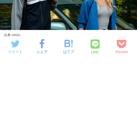
出典:IMDb
LINE
ツイート
シェア
はてブ
Pocket