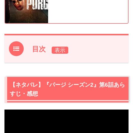
目次
1.
【ネタバレ】『パージ シーズン2』第6話あらすじ・感想
1.1
ケレンと里帰りするベン
1.2
ついにエスメが指名手配！頼った相手はなんと…！
【ネタバレ】『パージ シーズン2』第6話あら
1.3
マーカスはミッシェルの元愛人を自宅に招待する
すじ・感想
2.
『パージ シーズン2』第6話あらすじ・ネタバレ感想ま
とめ