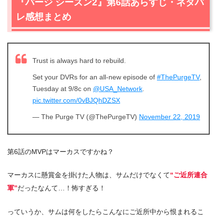
『パージ シーズン2』第6話あらすじ・ネタバ
レ感想まとめ
Trust is always hard to rebuild.
Set your DVRs for an all-new episode of
#ThePurgeTV
,
Tuesday at 9/8c on
@USA_Network
.
pic.twitter.com/0vBJQhDZSX
— The Purge TV (@ThePurgeTV)
November 22, 2019
第6話のMVPはマーカスですかね？
マーカスに懸賞金を掛けた人物は、サムだけでなくて
“ご近所連合
軍”
だったなんて…！怖すぎる！
っていうか、サムは何をしたらこんなにご近所中から恨まれるこ