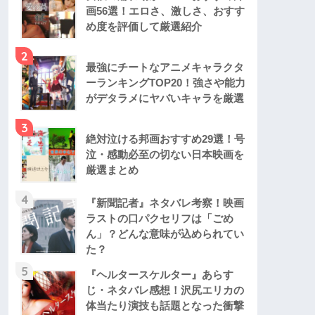
画56選！エロさ、激しさ、おすす
め度を評価して厳選紹介
2
最強にチートなアニメキャラクタ
ーランキングTOP20！強さや能力
がデタラメにヤバいキャラを厳選
3
絶対泣ける邦画おすすめ29選！号
泣・感動必至の切ない日本映画を
厳選まとめ
4
『新聞記者』ネタバレ考察！映画
ラストの口パクセリフは「ごめ
ん」？どんな意味が込められてい
た？
5
『ヘルタースケルター』あらす
じ・ネタバレ感想！沢尻エリカの
体当たり演技も話題となった衝撃