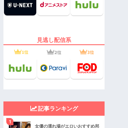
見逃し配信系
記事ランキング
1
女優の濡れ場がエロいおすすめ邦