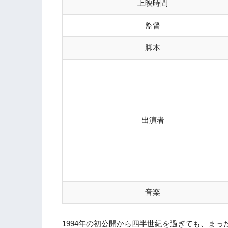
上映時間
監督
脚本
出演者
音楽
1994年の初公開から四半世紀を過ぎても、ま