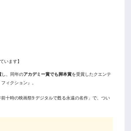
ています】
賞
し、同年の
アカデミー賞でも脚本賞
を受賞したクエンテ
・フィクション』。
前十時の映画祭9 デジタルで甦る永遠の名作」で、つい