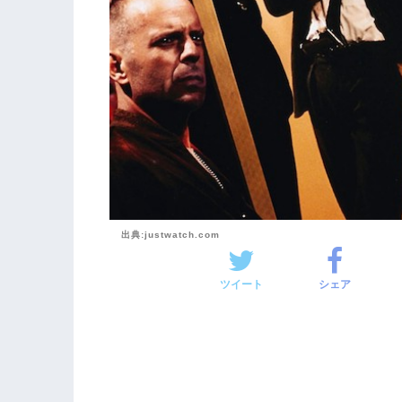
出典:justwatch.com
ツイート
シェア