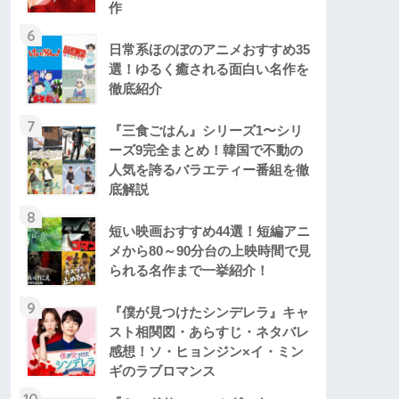
作
6
日常系ほのぼのアニメおすすめ35
選！ゆるく癒される面白い名作を
徹底紹介
7
『三食ごはん』シリーズ1〜シリ
ーズ9完全まとめ！韓国で不動の
人気を誇るバラエティー番組を徹
底解説
8
短い映画おすすめ44選！短編アニ
メから80～90分台の上映時間で見
られる名作まで一挙紹介！
9
『僕が見つけたシンデレラ』キャ
スト相関図・あらすじ・ネタバレ
感想！ソ・ヒョンジン×イ・ミン
ギのラブロマンス
10