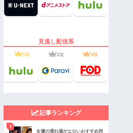
見逃し配信系
記事ランキング
1
女優の濡れ場がエロいおすすめ邦