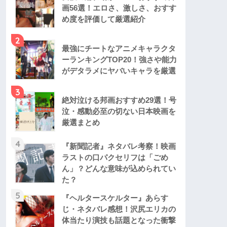
画56選！エロさ、激しさ、おすす
め度を評価して厳選紹介
2
最強にチートなアニメキャラクタ
ーランキングTOP20！強さや能力
がデタラメにヤバいキャラを厳選
3
絶対泣ける邦画おすすめ29選！号
泣・感動必至の切ない日本映画を
厳選まとめ
4
『新聞記者』ネタバレ考察！映画
ラストの口パクセリフは「ごめ
ん」？どんな意味が込められてい
た？
5
『ヘルタースケルター』あらす
じ・ネタバレ感想！沢尻エリカの
体当たり演技も話題となった衝撃