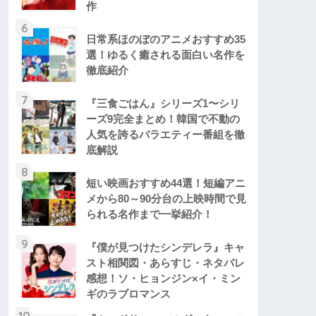
作
6
日常系ほのぼのアニメおすすめ35
選！ゆるく癒される面白い名作を
徹底紹介
7
『三食ごはん』シリーズ1〜シリ
ーズ9完全まとめ！韓国で不動の
人気を誇るバラエティー番組を徹
底解説
8
短い映画おすすめ44選！短編アニ
メから80～90分台の上映時間で見
られる名作まで一挙紹介！
9
『僕が見つけたシンデレラ』キャ
スト相関図・あらすじ・ネタバレ
感想！ソ・ヒョンジン×イ・ミン
ギのラブロマンス
10