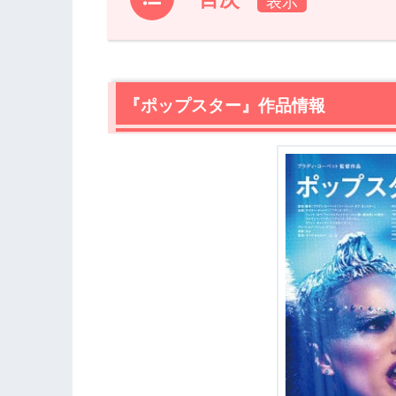
1.
『ポップスター』作品情報
2.
『ポップスター』あらすじ【ネタバレ
『ポップスター』作品情報
3.
『ポップスター』感想【ネタバレなし
3.1
狂気と異彩を併せ持つ個性的な新人監
3.2
実験的な音楽を作り続けた作曲家スコ
3.3
世界的トップ・アーティストのシーア
4.
『ポップスター』まとめ