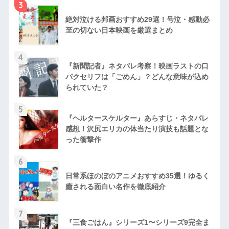
3
絶対泣ける邦画おすすめ29選！号泣・感動必
至の切ない日本映画を厳選まとめ
4
『新聞記者』ネタバレ考察！映画ラストの口
パクセリフは「ごめん」？どんな意味が込め
られていた？
5
『ヘルタースケルター』あらすじ・ネタバレ
感想！沢尻エリカの体当たり演技も話題とな
った衝撃作
6
日常系ほのぼのアニメおすすめ35選！ゆるく
癒される面白い名作を徹底紹介
7
『三食ごはん』シリーズ1〜シリーズ9完全ま