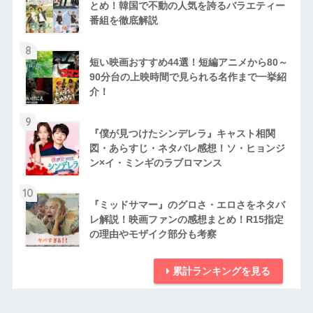
とめ！韓国で不動の人気を誇るバラエティー
番組を徹底解説
8
短い映画おすすめ44選！短編アニメから80～
90分台の上映時間で見られる名作まで一挙紹
介！
9
『僕が見つけたシンデレラ』キャスト相関
図・あらすじ・ネタバレ感想！ソ・ヒョンジ
ン×イ・ミンギのラブロマンス
10
『ミッドサマー』のグロさ・エロさをネタバ
レ解説！映画ファンの感想まとめ！R15指定
の理由やモザイク部分も考察
累計ランキングを見る