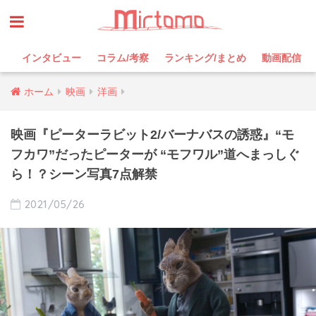
インタビュー
コラム/考察
ランキング/まとめ
動画配信
ホーム
映画
洋画
映画『ピーターラビット2/バーナバスの誘惑』“モ
フカワ”だったピーターが “モフワル”道へまっしぐ
ら！？シーン写真7点解禁
2021/05/26