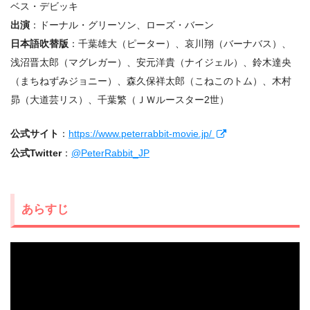
ベス・デビッキ
出演
：ドーナル・グリーソン、ローズ・バーン
日本語吹替版
：千葉雄⼤（ピーター）、哀川翔（バーナバス）、
浅沼晋太郎（マグレガー）、安元洋貴（ナイジェル）、鈴⽊達央
（まちねずみジョニー）、森久保祥太郎（こねこのトム）、⽊村
昴（⼤道芸リス）、千葉繁（ＪＷルースター2世）
公式サイト
：
https://www.peterrabbit-movie.jp/
公式Twitter
：
@PeterRabbit_JP
あらすじ