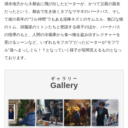
湖⽔地⽅から⼤都会に⾶び出したピーターが、かつて⽗親の親友
だったという、都会で⽣き抜くタフなウサギのバーナバス、そし
て彼の⻑年の“ワル仲間”でもある泥棒ネズミのサムエル、無⼝な猫
のトム、頭脳派のミトンたちと密談する様⼦のほか、バーナバス
の指導のもと、⼈間の冷蔵庫から⾷べ物を盗み出すレクチャーを
受けるシーンなど、いずれもモフカワ”だったピーターが“モフワ
ル”道へまっしぐら！？となっていく様⼦が垣間⾒えるものとなっ
ております。
ギャラリー
Gallery