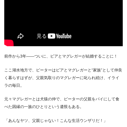
前作から3年――ついに、ビアとマグレガーが結婚することに！
ここ湖水地方で、ピーターはビアとマグレガーと“家族”として仲良
く暮らすはずが、父親気取りのマグレガーに叱られ続け、イライ
ラの毎日。
元々マグレガーとは犬猿の仲で、ピーターの父親をパイにして食
べた因縁の一族のひとりという遺恨もある。
「あんなヤツ、父親じゃない！こんな生活ウンザリだ！」