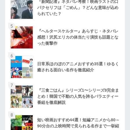
『新聞記者』ネタバレ考察！映画ラストの口
パクセリフは「ごめん」？どんな意味が込め
られていた？
5
『ヘルタースケルター』あらすじ・ネタバレ
感想！沢尻エリカの体当たり演技も話題とな
った衝撃作
6
日常系ほのぼのアニメおすすめ35選！ゆるく
癒される面白い名作を徹底紹介
7
『三食ごはん』シリーズ1〜シリーズ9完全ま
とめ！韓国で不動の人気を誇るバラエティー
番組を徹底解説
8
短い映画おすすめ44選！短編アニメから80～
90分台の上映時間で見られる名作まで一挙紹