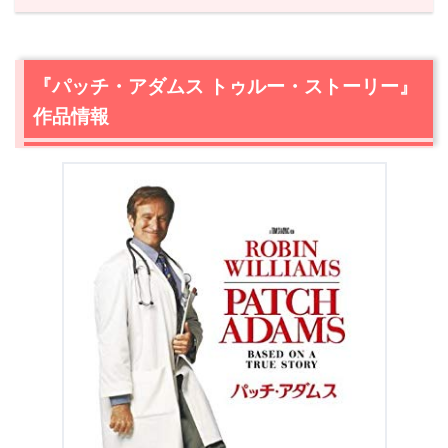
1.
『パッチ・アダムス トゥルー・ストーリー』作品情報
2.
【ネタバレ】『パッチ・アダムス トゥルー・ストーリ
ー』あらすじ・感想
『パッチ・アダムス トゥルー・ストーリー』
2.1
アダムスが自分の天職に目覚めたのは、医者じゃなく患
作品情報
者のおかげだった？
2.2
とにかくパッチ・アダムスの魅力が溢れる！人を喜ば
せまくる学生生活
2.3
大きな悲劇が起きる！どん底からの復活劇
2.4
涙溢れてくる映画史に残る名シーン
3.
『パッチ・アダムス トゥルー・ストーリー』あらすじ・
ネタバレ感想まとめ