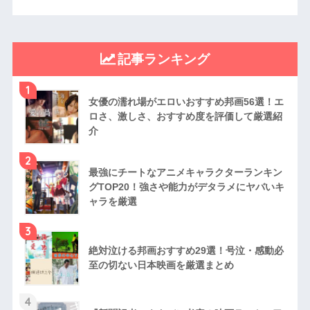
記事ランキング
1
女優の濡れ場がエロいおすすめ邦画56選！エ
ロさ、激しさ、おすすめ度を評価して厳選紹
介
2
最強にチートなアニメキャラクターランキン
グTOP20！強さや能力がデタラメにヤバいキ
ャラを厳選
3
絶対泣ける邦画おすすめ29選！号泣・感動必
至の切ない日本映画を厳選まとめ
4