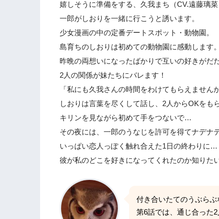
嬉しそうに準備をする、久我まち（CV.遠藤璃菜
3.
アニメ『おとなりに銀河』の次回に期
一郎がしおりを一緒に行こうと誘います。
少女漫画の中の定番デートスポット・動物園。
島育ちのしおりは初めての動物園に感動します
昨晩の両想いになったばかりで互いの好きがだ
2人の関係が妹たちにバレます！
「私にも久我さんの時間をわけてもらえません
しおりは言葉を尽くして話し、2人からOKをも
キリンを見ながら初めて手をつないで…
その夜には、一郎のうなじを許可を得てナデナ
いっぱい恋人っぽく触れ合えた1日の終わりに…
彼が私のどこを好きになってくれたのか知りた
付き合いたてのうぶらぶ
第6話では、通じ合った