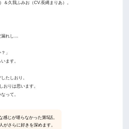
）＆久我ふみお（CV.長縄まりあ）。
待するもの
。
だ漏れし…
か？」
らいます。
デしたしおり。
しおりは思います。
いなって。
な感じが堪らなかった第5話。
2人がさらに好きを深めます。