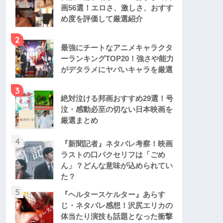
画56選！エロさ、激しさ、おすす
め度を評価して厳選紹介
2
最強にチートなアニメキャラクタ
ーランキングTOP20！強さや能力
がデタラメにヤバいキャラを厳選
3
絶対泣ける邦画おすすめ29選！号
泣・感動必至の切ない日本映画を
厳選まとめ
4
『新聞記者』ネタバレ考察！映画
ラストの口パクセリフは「ごめ
ん」？どんな意味が込められてい
た？
5
『ヘルタースケルター』あらす
じ・ネタバレ感想！沢尻エリカの
体当たり演技も話題となった衝撃