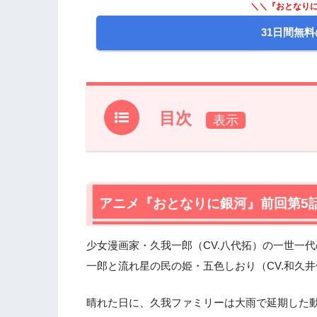
＼＼『おとなりに
31日間無料
目次
1.
アニメ『おとなりに銀河』前回第5話の
2.
【ネタバレあり】アニメ『おとなりに銀
2.1
アニメ『おとなりに銀河』前回第5
リアルな恋が充実し、仕事がノッてき
2.2
リアルで姫なアシスタントが抱える切
2.3
久我ファミリー行きつけのお店で、姫
少女漫画家・久我一郎（CV.八代拓）の一世一
2.4
世間知らずな姫と、世間に揉まれて苦
一郎と流れ星の民の姫・五色しおり（CV.和久
2.5
大好きなあなたに想いを伝えたくて…
2.6
強がりな彼がうかつな姫に救われた、
晴れた日に、久我ファミリーは大雨で延期した