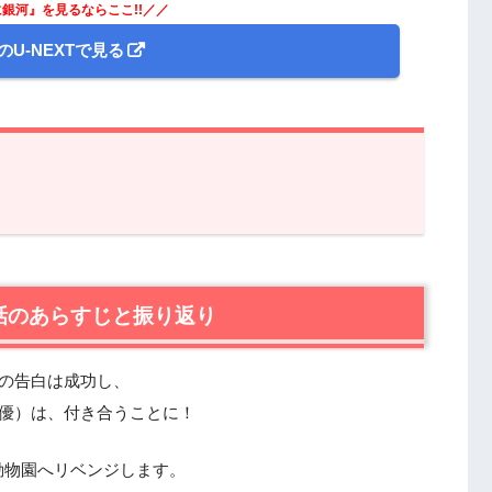
銀河』を見るならここ!!／／
のU-NEXTで見る
あらすじと振り返り
河』第6話あらすじと感想
話のあらすじと振り返り
た漫画家男子。
実な悩み。
が初めての焼き肉体験！
代の告白は成功し、
労してきた彼。
井優）は、付き合うことに！
漫画ラブレターと効果線！
あの雨の日の素敵な話。
動物園へリベンジします。