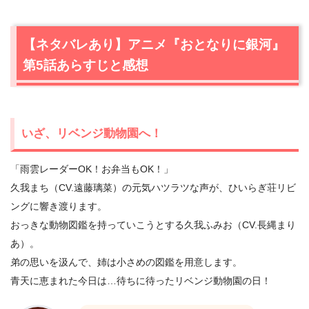
【ネタバレあり】アニメ『おとなりに銀河』
第5話あらすじと感想
いざ、リベンジ動物園へ！
「雨雲レーダーOK！お弁当もOK！」
久我まち（CV.遠藤璃菜）の元気ハツラツな声が、ひいらぎ荘リビ
ングに響き渡ります。
おっきな動物図鑑を持っていこうとする久我ふみお（CV.長縄まり
あ）。
弟の思いを汲んで、姉は小さめの図鑑を用意します。
青天に恵まれた今日は…待ちに待ったリベンジ動物園の日！