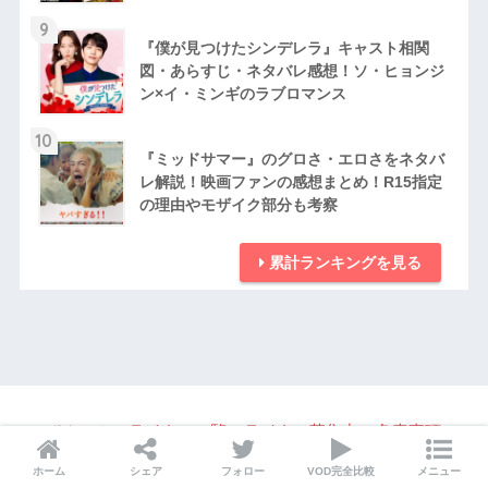
9
『僕が見つけたシンデレラ』キャスト相関
図・あらすじ・ネタバレ感想！ソ・ヒョンジ
ン×イ・ミンギのラブロマンス
10
『ミッドサマー』のグロさ・エロさをネタバ
レ解説！映画ファンの感想まとめ！R15指定
の理由やモザイク部分も考察
累計ランキングを見る
ホーム
ライター一覧
ライター募集中
免責事項
利用規約
パブリシティ・宣伝・取材の問い合わせ
ホーム
シェア
フォロー
VOD完全比較
メニュー