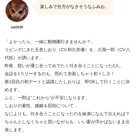
楽しみで仕方がなさそうなふみお。
sat0330
「よかったら、一緒に動物園行きませんか？」
リビングにきた五色しおり（CV.和久井優）を、久我一郎（CV.八
代拓）が誘います。
昨夜、想いが通じ合ってめでたく付き合うことになった2人。
会話を1ラリーするのも、照れて赤面しちゃう初々しさ！
第1回目の初デートと認識したしおりは、即OKして行くことに決
めます。
ふと、一郎は“これから”が不安になります。
しおりの素性、婚姻＆罰則について…
なによりも、付き合うことになったのを妹弟になんて伝えれば？
ちゃんとしなくちゃと思いながらも、いい案が浮かばないまま出
発します。