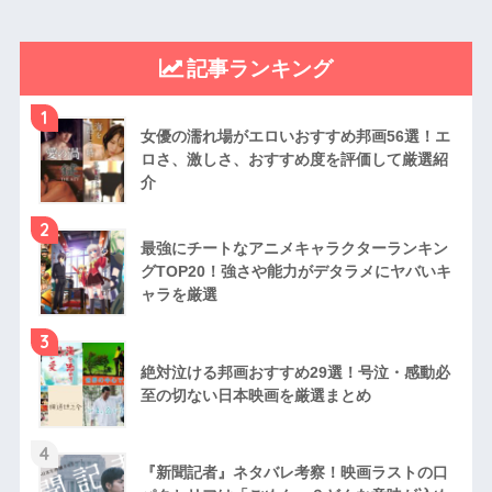
記事ランキング
1
女優の濡れ場がエロいおすすめ邦画56選！エ
ロさ、激しさ、おすすめ度を評価して厳選紹
介
2
最強にチートなアニメキャラクターランキン
グTOP20！強さや能力がデタラメにヤバいキ
ャラを厳選
3
絶対泣ける邦画おすすめ29選！号泣・感動必
至の切ない日本映画を厳選まとめ
4
『新聞記者』ネタバレ考察！映画ラストの口