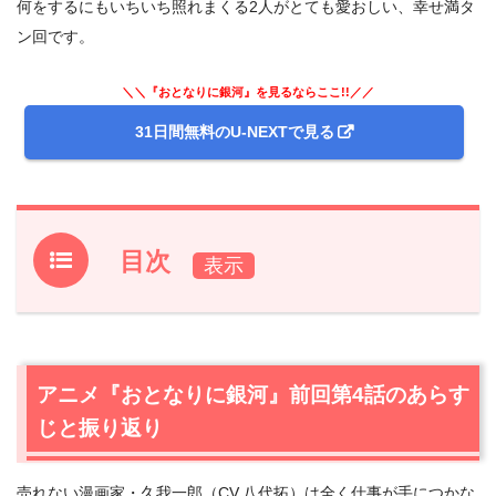
何をするにもいちいち照れまくる2人がとても愛おしい、幸せ満タ
ン回です。
＼＼『おとなりに銀河』を見るならここ!!／／
31日間無料のU-NEXTで見る
目次
1.
アニメ『おとなりに銀河』前回第4話のあらすじと振り返
り
2.
【ネタバレあり】アニメ『おとなりに銀河』第5話あら
アニメ『おとなりに銀河』前回第4話のあらす
すじと感想
じと振り返り
2.1
いざ、リベンジ動物園へ！
2.2
ふれあいコーナーでも、なかなか触れ合えない恋人た
売れない漫画家・久我一郎（CV.八代拓）は全く仕事が手につかな