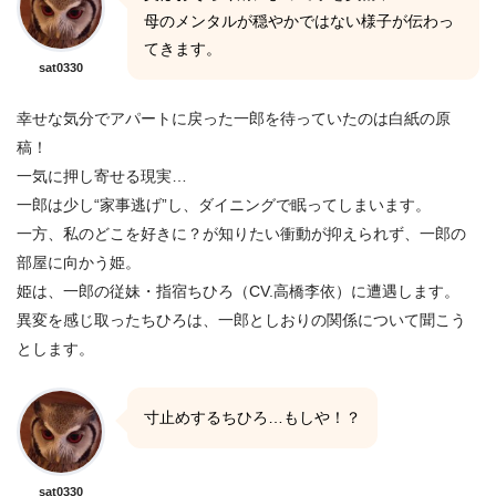
母のメンタルが穏やかではない様子が伝わっ
てきます。
sat0330
幸せな気分でアパートに戻った一郎を待っていたのは白紙の原
稿！
一気に押し寄せる現実…
一郎は少し“家事逃げ”し、ダイニングで眠ってしまいます。
一方、私のどこを好きに？が知りたい衝動が抑えられず、一郎の
部屋に向かう姫。
姫は、一郎の従妹・指宿ちひろ（CV.高橋李依）に遭遇します。
異変を感じ取ったちひろは、一郎としおりの関係について聞こう
とします。
寸止めするちひろ…もしや！？
sat0330