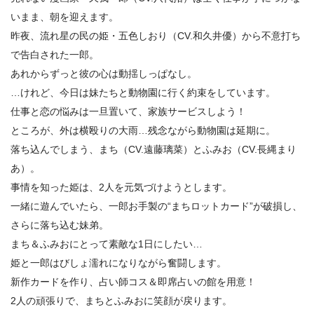
ち。
いまま、朝を迎えます。
2.3
うぶらぶすぎてバレバレ…妹たちに交際がバレる！？
昨夜、流れ星の民の姫・五色しおり（CV.和久井優）から不意打ち
2.4
私にも久我さんの時間をわけてもらえませんか？
2.5
で告白された一郎。
キリンを愛でながら、最高の気分で初手つなぎ！
2.6
あれからずっと彼の心は動揺しっぱなし。
“キリンのような美うなじ”に触れたい…ナデナデした幸
せな夜。
…けれど、今日は妹たちと動物園に行く約束をしています。
仕事と恋の悩みは一旦置いて、家族サービスしよう！
3.
アニメ『おとなりに銀河』の次回に期待するもの
ところが、外は横殴りの大雨…残念ながら動物園は延期に。
落ち込んでしまう、まち（CV.遠藤璃菜）とふみお（CV.長縄まり
あ）。
事情を知った姫は、2人を元気づけようとします。
一緒に遊んでいたら、一郎お手製の“まちロットカード”が破損し、
さらに落ち込む妹弟。
まち＆ふみおにとって素敵な1日にしたい…
姫と一郎はびしょ濡れになりながら奮闘します。
新作カードを作り、占い師コス＆即席占いの館を用意！
2人の頑張りで、まちとふみおに笑顔が戻ります。