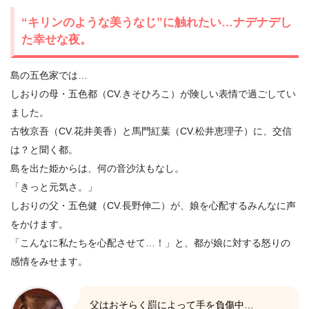
“キリンのような美うなじ”に触れたい…ナデナデし
た幸せな夜。
島の五色家では…
しおりの母・五色都（CV.きそひろこ）が険しい表情で過ごしてい
ました。
古牧京吾（CV.花井美香）と馬門紅葉（CV.松井恵理子）に、交信
は？と聞く都。
島を出た姫からは、何の音沙汰もなし。
「きっと元気さ。」
しおりの父・五色健（CV.長野伸二）が、娘を心配するみんなに声
をかけます。
「こんなに私たちを心配させて…！」と、都が娘に対する怒りの
感情をみせます。
父はおそらく罰によって手を負傷中…