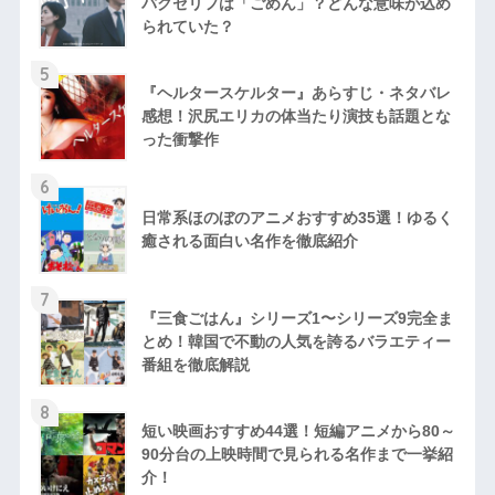
パクセリフは「ごめん」？どんな意味が込め
られていた？
5
『ヘルタースケルター』あらすじ・ネタバレ
感想！沢尻エリカの体当たり演技も話題とな
った衝撃作
6
日常系ほのぼのアニメおすすめ35選！ゆるく
癒される面白い名作を徹底紹介
7
『三食ごはん』シリーズ1〜シリーズ9完全ま
とめ！韓国で不動の人気を誇るバラエティー
番組を徹底解説
8
短い映画おすすめ44選！短編アニメから80～
90分台の上映時間で見られる名作まで一挙紹
介！