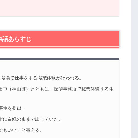
あらすじ
た？』第4話の感想
4話あらすじ
）。そして完全なる悪口
な職場で仕事をする職業体験が行われる。
が和解。謝ることの大切さ
田中（桐山漣）とともに、探偵事務所で職業体験する生
まとめ
事場を提出。
ずに白紙のままで出していた。
でもいい」と答える。