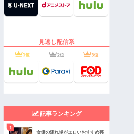
見逃し配信系
記事ランキング
1
女優の濡れ場がエロいおすすめ邦