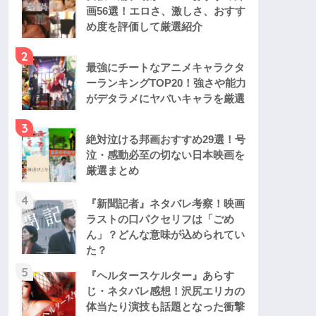
画56選！エロさ、激しさ、おすす
め度を評価して厳選紹介
2
最強にチートなアニメキャラクタ
ーランキングTOP20！強さや能力
がデタラメにヤバいキャラを厳選
3
絶対泣ける邦画おすすめ29選！号
泣・感動必至の切ない日本映画を
厳選まとめ
4
『新聞記者』ネタバレ考察！映画
ラストの口パクセリフは「ごめ
ん」？どんな意味が込められてい
た？
5
『ヘルタースケルター』あらす
じ・ネタバレ感想！沢尻エリカの
体当たり演技も話題となった衝撃