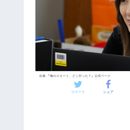
出典:『俺のスカート、どこ行った？』公式ページ
ツイート
シェア