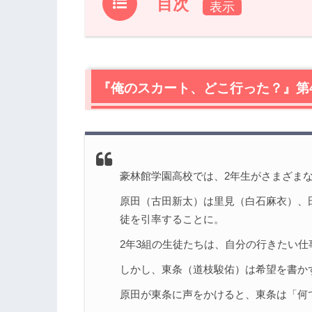
目次
1.
『俺のスカート、どこ行った？』第4話
2.
【ネタバレ】『俺のスカート、どこ行っ
2.1
『俺のスカート、どこ行った？』第
のぶお（古田新太）、探偵になる。
2.2
ただ見ているだけなら意味はない
2.3
安岡（伊藤あさひ）、それは番宣か？
2.4
やっと来た依頼は人探し
2.5
頭を床に打って謝るのぶお（古田新太
豪林館学園高校では、2年生がさまざま
2.6
東条（道枝駿佑）と若林（長尾謙杜）
原田（古田新太）は里見（白石麻衣）、
3.
『俺のスカート、どこ行った？』第4話
徒を引率することに。
2年3組の生徒たちは、自分の行きたい仕
しかし、東条（道枝駿佑）は希望を書か
原田が東条に声をかけると、東条は「何