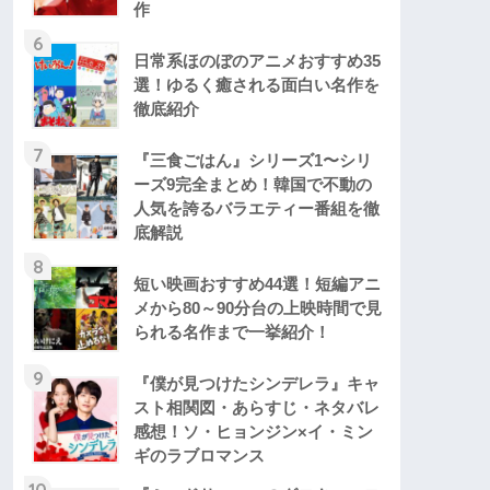
作
6
日常系ほのぼのアニメおすすめ35
選！ゆるく癒される面白い名作を
徹底紹介
7
『三食ごはん』シリーズ1〜シリ
ーズ9完全まとめ！韓国で不動の
人気を誇るバラエティー番組を徹
底解説
8
短い映画おすすめ44選！短編アニ
メから80～90分台の上映時間で見
られる名作まで一挙紹介！
9
『僕が見つけたシンデレラ』キャ
スト相関図・あらすじ・ネタバレ
感想！ソ・ヒョンジン×イ・ミン
ギのラブロマンス
10