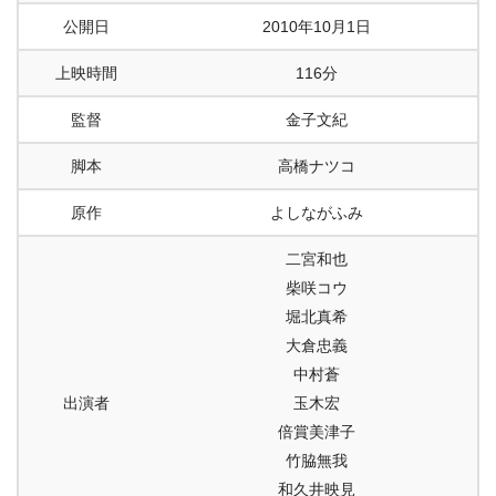
公開日
2010年10月1日
上映時間
116分
監督
金子文紀
脚本
高橋ナツコ
原作
よしながふみ
二宮和也
柴咲コウ
堀北真希
大倉忠義
中村蒼
出演者
玉木宏
倍賞美津子
竹脇無我
和久井映見