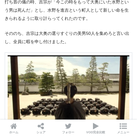
打ち首の儀の時、吉宗が「今この時をもって大奥にいた水野とい
う男は死んだ」とし、水野を進吉という町人として新しい命を生
きられるように取り計らってくれたのです。
そののち、吉宗は大奥の選りすぐりの美男50人を集めろと言い出
し、全員に暇を申し付けました。
ホーム
シェア
フォロー
VOD完全比較
メニュー
出典:
IMDB