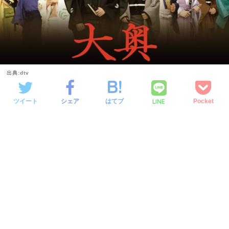
出典:dtv
LINE
ツイート
シェア
はてブ
Pocket