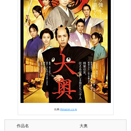
3.1
今さらになって見た理由、見てこなかった理由
3.2
印象に残っている場面はキスシーン
4.
『大奥』まとめ
出典:
Amazon.co.jp
作品名
大奥