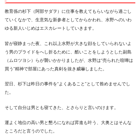
教育係の杉下（阿部サダヲ）に仕事を教えてもらいながら過ごし
ていくなかで、生意気な新参者としてからかわれ、水野へのいわ
ゆる新人いじめはエスカレートしていきます。
皆が寝静まった夜、これ以上水野が大きな顔をしていられないよ
う男のプライドをへし折るために、酷いことをしようとした副島
（ムロツヨシ）らが襲いかかりましたが、水野は“売られた喧嘩は
買う”精神で部屋にあった真剣を抜き威嚇しました。
翌日、杉下は昨日の事件を“よくあること”として咎めませんでし
た。
そして自分は男とも寝てきた、とさらりと言いのけます。
運よく地位の高い男と懇ろになれば昇進も叶う、大奥とはそんな
ところだと言うのでした。