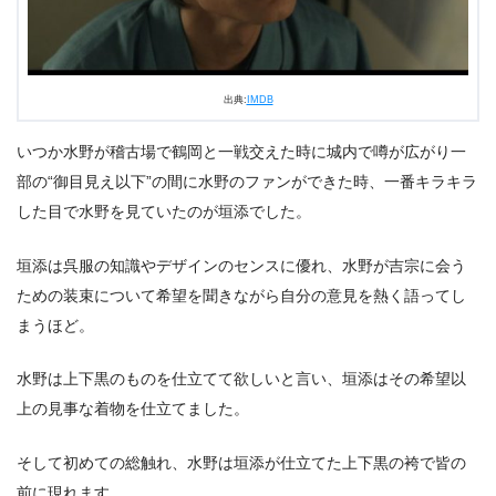
出典:
IMDB
いつか水野が稽古場で鶴岡と一戦交えた時に城内で噂が広がり一
部の“御目見え以下”の間に水野のファンができた時、一番キラキラ
した目で水野を見ていたのが垣添でした。
垣添は呉服の知識やデザインのセンスに優れ、水野が吉宗に会う
ための装束について希望を聞きながら自分の意見を熱く語ってし
まうほど。
水野は上下黒のものを仕立てて欲しいと言い、垣添はその希望以
上の見事な着物を仕立てました。
そして初めての総触れ、水野は垣添が仕立てた上下黒の袴で皆の
前に現れます。