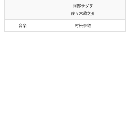
阿部サダヲ
佐々木蔵之介
音楽
村松崇継