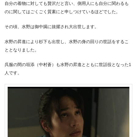
自分の着物に対しても贅沢だと言い、側用人にも自分に関わるも
のに関してはごくごく質素にと申しつけているほどでした。
その頃、水野は御中臈に抜擢され大出世します。
水野の昇進により杉下も出世し、水野の身の回りの世話をするこ
ととなりました。
呉服の間の垣添（中村蒼）も水野の昇進とともに世話役となった1
人です。