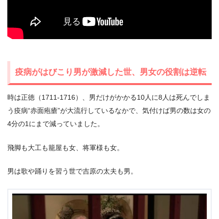
疫病がはびこり男が激減した世、男女の役割は逆転
時は正徳（1711-1716）、男だけがかかる10人に8人は死んでしま
う疫病“赤面疱瘡”が大流行しているなかで、気付けば男の数は女の
4分の1にまで減っていました。
飛脚も大工も籠屋も女、将軍様も女。
男は歌や踊りを習う世で吉原の太夫も男。