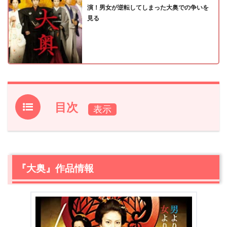
演！男女が逆転してしまった大奥での争いを
見る
目次
1.
『大奥』作品情報
2.
【ネタバレ】『大奥』あらすじ
2.1
疫病がはびこり男が激減した世、男女の役割は逆転
『大奥』作品情報
2.2
大奥での生活の始まり
2.3
名前を問われたら、それが“合図”
2.4
役目を果たした水野と、吉宗の思惑
3.
【ネタバレ】『大奥』感想