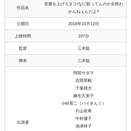
音量を上げろタコ!なに歌ってんのか全然わ
作品名
かんねぇんだよ!!
公開日
2018年10月12日
上映時間
107分
監督
三木聡
脚本
三木聡
阿部サダヲ
吉岡里帆
千葉雄大
麻生久美子
小峠英二（バイきんぐ）
片山友希
中村優子
出演者
池津祥子