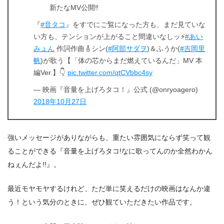
新たなMV公開‼️
『
#音タコ
』をすでにご覧になった方も、まだ見ていな
い方も、テンションが上がること間違いなしッ⚡️
#あい
みょん
作詞作曲🎸シン(
#阿部サダヲ
)＆ふうか(
#吉岡里
帆
)が歌う【「体の芯からまだ燃えているんだ」MV 本
編Ver.】👇
pic.twitter.com/qtCVbbc4sy
— 映画『音量を上げろタコ！』公式 (@onryoagero)
2018年10月27日
強いメッセージがありながらも、重たい雰囲気にならず笑って観
ることができる『音量を上げろタコ!なに歌ってんのか全然わかん
ねぇんだよ!!』。
最近モヤモヤするけれど、ただ単に笑えるだけの映画はなんか違
う！という気分のときに、ぜひ観ていただきたい作品です。