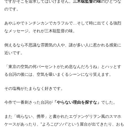
ですがそこを追求してはいけません。
三木聡監督の味
のひとつな
のです。
あやふやでトンチンカンでカラフルで…そして時に出てくる強烈
なメッセージ。それが三木聡監督の味。
例えるなら不思議な雰囲気の人や、謎が多い人に惹かれる感覚に
近いです。
「東京の空気の何パーセントがため息なんだろうね」とハッとす
る台詞の後には、空気を吸いまくるシーンになり笑えます。
その塩梅がたまらなく好きです。
今作で一番刺さった台詞が
「やらない理由を探すな」
でした。
また「鳴らない、携帯」と書かれたエヴァンゲリヲン風のスマホ
ケースがあったり、”よろこびソバ”という屋台が出てきたり、おも