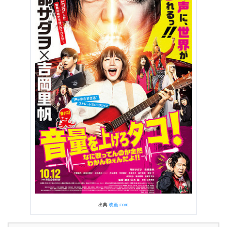
わかんねぇんだよ!!』あらすじ・感想
3.1
声が小さすぎるふうか（吉岡里帆）と驚異の声を持つシ
ン（阿部サダヲ）
3.2
一度味わうとクセになる三木聡監督の味
3.3
正反対の二人が最強のバディに
3.4
あの曲はあのアーティストが作った曲だった！豪華な
アーティスト陣
4.
『音量を上げろタコ!なに歌ってんのか全然わかんねぇん
だよ!!』まとめ
出典:
映画.com