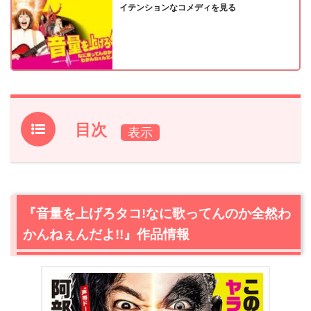
イテンションなコメディを見る
目次
1.
『音量を上げろタコ!なに歌ってんのか全然わかんねぇん
だよ!!』作品情報
2.
『音量を上げろタコ!なに歌ってんのか全然わかんねぇん
『音量を上げろタコ!なに歌ってんのか全然わ
だよ!!』主要キャスト
かんねぇんだよ!!』作品情報
2.1
シン（阿部サダヲ）
2.2
明日葉ふうか（吉岡里帆）
2.3
坂口（千葉雄大）
3.
【ネタバレ】『音量を上げろタコ!なに歌ってんのか全然