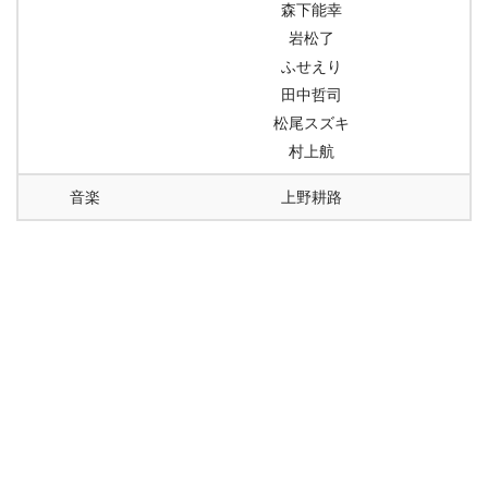
森下能幸
岩松了
ふせえり
田中哲司
松尾スズキ
村上航
音楽
上野耕路