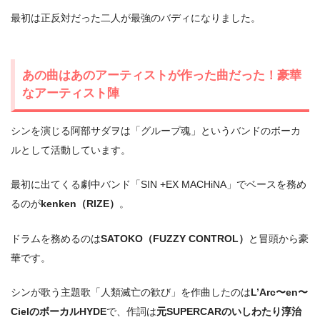
最初は正反対だった二人が最強のバディになりました。
あの曲はあのアーティストが作った曲だった！豪華
なアーティスト陣
シンを演じる阿部サダヲは「グループ魂」というバンドのボーカ
ルとして活動しています。
最初に出てくる劇中バンド「SIN +EX MACHiNA」でベースを務め
るのが
kenken（RIZE）
。
ドラムを務めるのは
SATOKO（FUZZY CONTROL）
と冒頭から豪
華です。
シンが歌う主題歌「人類滅亡の歓び」を作曲したのは
L’Arc〜en〜
CielのボーカルHYDE
で、作詞は
元SUPERCARのいしわたり淳治