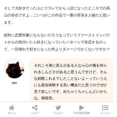
そして大好きだった人にフラレてからっぽになったところでの高
山の存在ですよ…こいつがこの作品で一番の罪深き人物だと思い
ます。
絶対に恋愛対象にならないだろうなっていうファーストインパク
トからの気付いたら好きになっていたパターンで失恋するのっ
て、一目惚れで好きになった時よりダメージでかくないですか？
それこそ身に覚えがある人なら心の傷を抉ら
れるしんどさがあると思うんですけど、そん
な経験これまでしたことないよ～っていう人
vito
にも疑似体験する良い機会だと思うのでぜひ
見て欲しいです。めちゃくちゃしんどいから
な。御覚悟。
ホーム
シェア
フォロー
VOD完全比較
メニュー
ここまで完全に同性に、つまり女性におすすめする気満々で書い