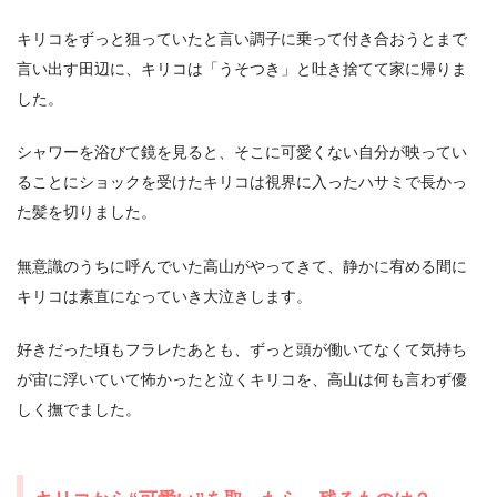
キリコをずっと狙っていたと言い調子に乗って付き合おうとまで
言い出す田辺に、キリコは「うそつき」と吐き捨てて家に帰りま
した。
シャワーを浴びて鏡を見ると、そこに可愛くない自分が映ってい
ることにショックを受けたキリコは視界に入ったハサミで長かっ
た髪を切りました。
無意識のうちに呼んでいた高山がやってきて、静かに宥める間に
キリコは素直になっていき大泣きします。
好きだった頃もフラレたあとも、ずっと頭が働いてなくて気持ち
が宙に浮いていて怖かったと泣くキリコを、高山は何も言わず優
しく撫でました。