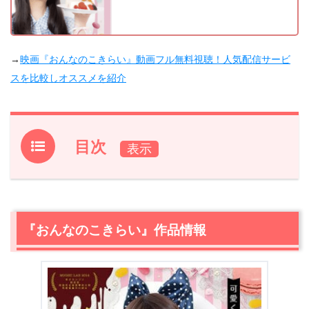
→
映画『おんなのこきらい』動画フル無料視聴！人気配信サービ
スを比較しオススメを紹介
目次
1.
『おんなのこきらい』作品情報
2.
【ネタバレ】『おんなのこきらい』あらすじ
2.1
可愛いは正義、可愛いは最強
『おんなのこきらい』作品情報
2.2
ユウトと高山
2.3
キリコから“可愛い”を取ったら、残るものは？
3.
【ネタバレ】『おんなのこきらい』感想