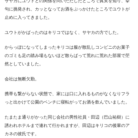
サヤカにユウトとの関係を問いただしたところで真実を知り、挙
句に挑発され、カッとなってお酒をぶっかけたところでユウトが
止めに入ってきました。
ユウトがかばったのはキリコではなく、サヤカの方でした。
からっぽになってしまったキリコは服が散乱しコンビニのお菓子
のゴミも足の踏み場もないほど散らばって荒れに荒れた部屋で茫
然としていました。
会社は無断欠勤。
携帯も繋がらない状態で、家には口に入れるものがなくなりフラ
っと出かけて公園のベンチに寝転がってお酒を飲んでいました。
たまたま通りがかった同じ会社の男性社員・田辺（巴山祐樹）に
誘われホテルまで連れて行かれますが、田辺はキリコの後輩のア
カネの彼氏です。