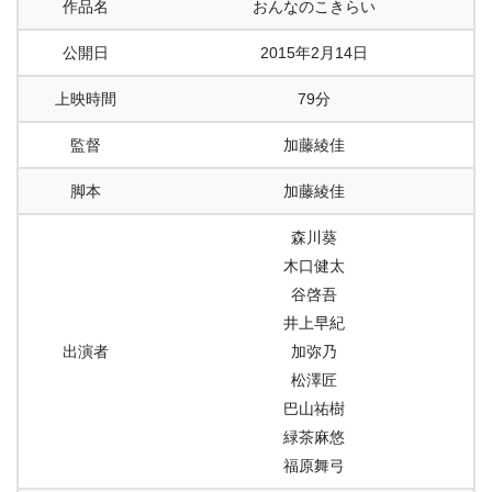
作品名
おんなのこきらい
公開日
2015年2月14日
上映時間
79分
監督
加藤綾佳
脚本
加藤綾佳
森川葵
木口健太
谷啓吾
井上早紀
出演者
加弥乃
松澤匠
巴山祐樹
緑茶麻悠
福原舞弓