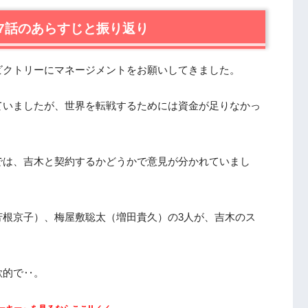
キー』第8話あらすじと感想
7話のあらすじと振り返り
する側の判断
ない事か？
）が移籍を断った理由
ビクトリーにマネージメントをお願いしてきました。
ていましたが、世界を転戦するためには資金が足りなかっ
め
では、吉木と契約するかどうかで意見が分かれていまし
芳根京子）、梅屋敷聡太（増田貴久）の3人が、吉木のス
欲的で‥。