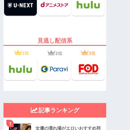
見逃し配信系
記事ランキング
1
女優の濡れ場がエロいおすすめ邦