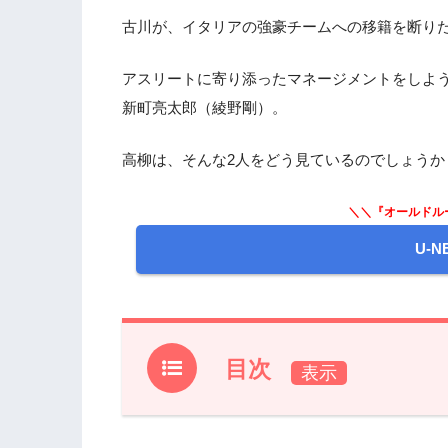
古川が、イタリアの強豪チームへの移籍を断り
アスリートに寄り添ったマネージメントをしよ
新町亮太郎（綾野剛）。
高柳は、そんな2人をどう見ているのでしょうか
＼＼『オールドル
U-
目次
1.
ドラマ『オールドルーキー』前回第7話