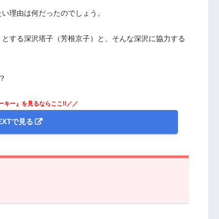
たい理由は何だったのでしょう。
うとする深沢塔子（芳根京子）と、そんな深沢に協力する
？
ーキー』を見るならここ!!／／
NEXTで見る
のあらすじと振り返り