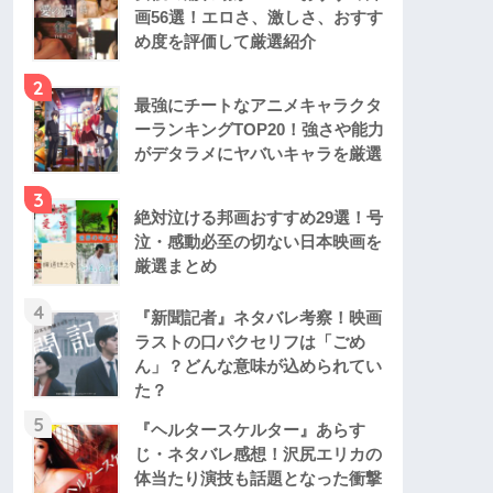
画56選！エロさ、激しさ、おすす
め度を評価して厳選紹介
2
最強にチートなアニメキャラクタ
ーランキングTOP20！強さや能力
がデタラメにヤバいキャラを厳選
3
絶対泣ける邦画おすすめ29選！号
泣・感動必至の切ない日本映画を
厳選まとめ
4
『新聞記者』ネタバレ考察！映画
ラストの口パクセリフは「ごめ
ん」？どんな意味が込められてい
た？
5
『ヘルタースケルター』あらす
じ・ネタバレ感想！沢尻エリカの
体当たり演技も話題となった衝撃