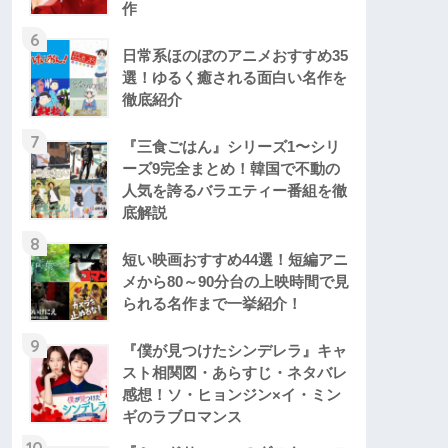
作
6
日常系ほのぼのアニメおすすめ35
選！ゆるく癒される面白い名作を
徹底紹介
7
『三食ごはん』シリーズ1〜シリ
ーズ9完全まとめ！韓国で不動の
人気を誇るバラエティー番組を徹
底解説
8
短い映画おすすめ44選！短編アニ
メから80～90分台の上映時間で見
られる名作まで一挙紹介！
9
『僕が見つけたシンデレラ』キャ
スト相関図・あらすじ・ネタバレ
感想！ソ・ヒョンジン×イ・ミン
ギのラブロマンス
10