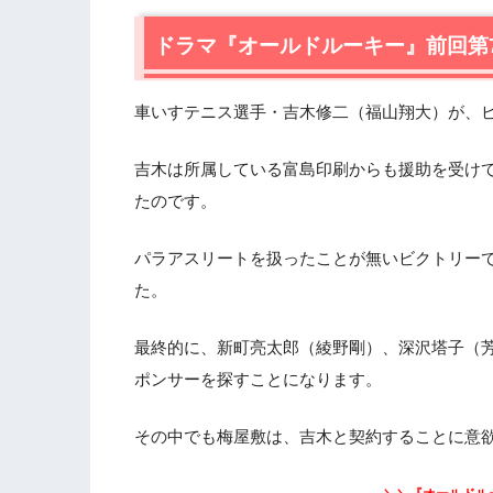
2.
【ネタバレあり】ドラマ『オールドルー
2.1
ドラマ『オールドルーキー』前回第
アスリートの判断と、マネージメント
2.2
アスリートに寄り添い過ぎるのは良く
2.3
バレーボール選手・古川舞（田辺桃子
車いすテニス選手・吉木修二（福山翔大）が、
2.4
新しい世界に飛び込む勇気
吉木は所属している富島印刷からも援助を受け
3.
ドラマ『オールドルーキー』第8話まと
たのです。
パラアスリートを扱ったことが無いビクトリー
た。
最終的に、新町亮太郎（綾野剛）、深沢塔子（
ポンサーを探すことになります。
その中でも梅屋敷は、吉木と契約することに意