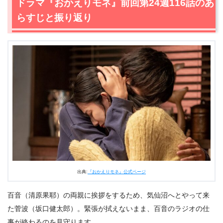
ドラマ『おかえりモネ』前回第24週116話のあ
あらすじと感想
らすじと振り返り
2.1
龍己（藤竜也）と亜哉子（鈴木京香）は味方になってく
れる
2.2
互いの仕事での展望を語っていると、泥酔した父が登
場
2.3
それぞれの仕事から2人の未来の話。そしてニコイチ
2.4
先生が外から来た人で良かった
3.
ドラマ『おかえりモネ』あらすじ・ネタバレ感想まとめ
出典:
『おかえりモネ』公式ページ
百音（清原果耶）の両親に挨拶をするため、気仙沼へとやって来
た菅波（坂口健太郎）。緊張が拭えないまま、百音のラジオの仕
事が終わるのを見守ります。