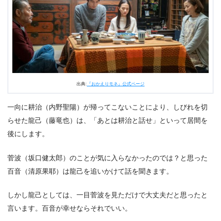
出典:
『おかえりモネ』公式ページ
一向に耕治（内野聖陽）が帰ってこないことにより、しびれを切
らせた龍己（藤竜也）は、「あとは耕治と話せ」といって居間を
後にします。
菅波（坂口健太郎）のことが気に入らなかったのでは？と思った
百音（清原果耶）は龍己を追いかけて話を聞きます。
しかし龍己としては、一目菅波を見ただけで大丈夫だと思ったと
言います。百音が幸せならそれでいい。