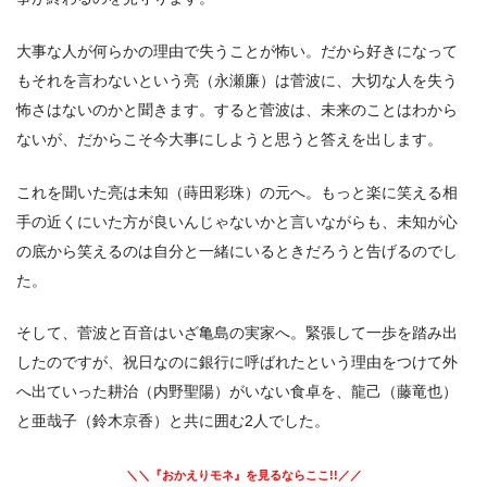
大事な人が何らかの理由で失うことが怖い。だから好きになって
もそれを言わないという亮（永瀬廉）は菅波に、大切な人を失う
怖さはないのかと聞きます。すると菅波は、未来のことはわから
ないが、だからこそ今大事にしようと思うと答えを出します。
これを聞いた亮は未知（蒔田彩珠）の元へ。もっと楽に笑える相
手の近くにいた方が良いんじゃないかと言いながらも、未知が心
の底から笑えるのは自分と一緒にいるときだろうと告げるのでし
た。
そして、菅波と百音はいざ亀島の実家へ。緊張して一歩を踏み出
したのですが、祝日なのに銀行に呼ばれたという理由をつけて外
へ出ていった耕治（内野聖陽）がいない食卓を、龍己（藤竜也）
と亜哉子（鈴木京香）と共に囲む2人でした。
＼＼『おかえりモネ』を見るならここ!!／／