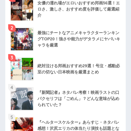
女優の濡れ場がエロいおすすめ邦画56選！エ
ロさ、激しさ、おすすめ度を評価して厳選紹
介
2
最強にチートなアニメキャラクターランキン
グTOP20！強さや能力がデタラメにヤバいキ
ャラを厳選
3
絶対泣ける邦画おすすめ29選！号泣・感動必
至の切ない日本映画を厳選まとめ
4
『新聞記者』ネタバレ考察！映画ラストの口
パクセリフは「ごめん」？どんな意味が込め
られていた？
5
『ヘルタースケルター』あらすじ・ネタバレ
感想！沢尻エリカの体当たり演技も話題とな