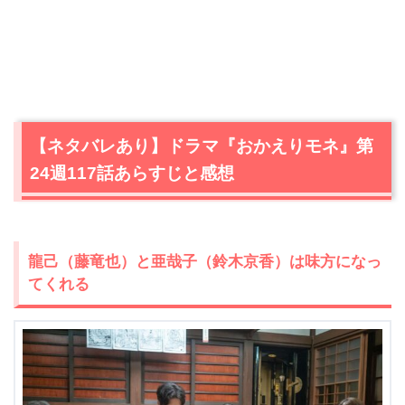
【ネタバレあり】ドラマ『おかえりモネ』第
24週117話あらすじと感想
龍己（藤竜也）と亜哉子（鈴木京香）は味方になっ
てくれる