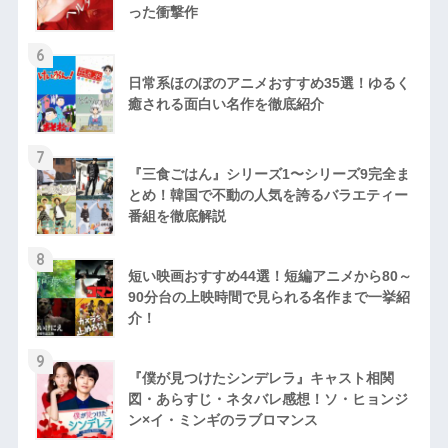
った衝撃作
6
日常系ほのぼのアニメおすすめ35選！ゆるく
癒される面白い名作を徹底紹介
7
『三食ごはん』シリーズ1〜シリーズ9完全ま
とめ！韓国で不動の人気を誇るバラエティー
番組を徹底解説
8
短い映画おすすめ44選！短編アニメから80～
90分台の上映時間で見られる名作まで一挙紹
介！
9
『僕が見つけたシンデレラ』キャスト相関
図・あらすじ・ネタバレ感想！ソ・ヒョンジ
ン×イ・ミンギのラブロマンス