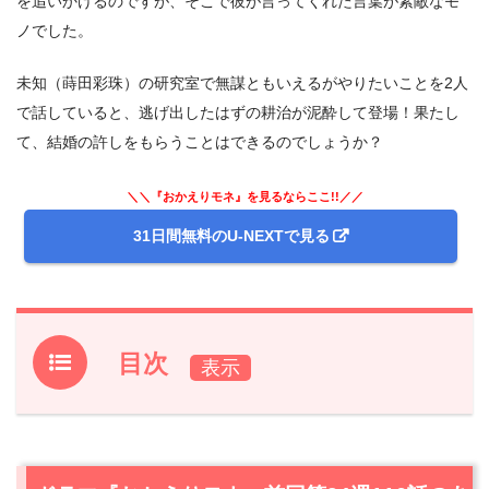
を追いかけるのですが、そこで彼が言ってくれた言葉が素敵なモ
ノでした。
未知（蒔田彩珠）の研究室で無謀ともいえるがやりたいことを2人
で話していると、逃げ出したはずの耕治が泥酔して登場！果たし
て、結婚の許しをもらうことはできるのでしょうか？
＼＼『おかえりモネ』を見るならここ!!／／
31日間無料のU-NEXTで見る
目次
1.
ドラマ『おかえりモネ』前回第24週116話のあらすじと
振り返り
2.
【ネタバレあり】ドラマ『おかえりモネ』第24週117話