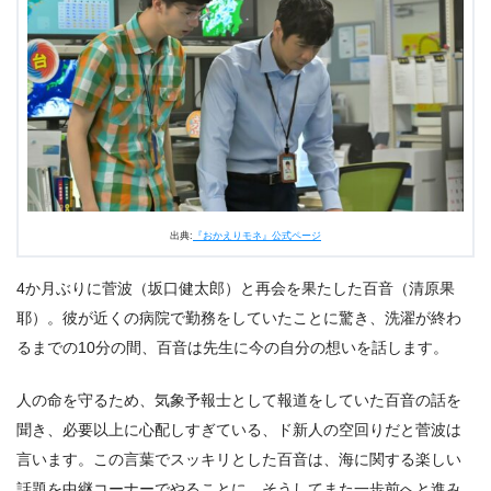
2.4
先生のおかげで助かったのだが…
3.
ドラマ『おかえりモネ』あらすじ・ネタバレ感想まとめ
出典:
『おかえりモネ』公式ページ
4か月ぶりに菅波（坂口健太郎）と再会を果たした百音（清原果
耶）。彼が近くの病院で勤務をしていたことに驚き、洗濯が終わ
るまでの10分の間、百音は先生に今の自分の想いを話します。
人の命を守るため、気象予報士として報道をしていた百音の話を
聞き、必要以上に心配しすぎている、ド新人の空回りだと菅波は
言います。この言葉でスッキリとした百音は、海に関する楽しい
話題を中継コーナーでやることに。そうしてまた一歩前へと進み