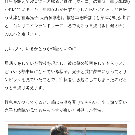
仕事を終えて汐見湯へと帰ると菜津（マイコ）の祖父・肇(沼田爆)
が倒れていました。原因がわからずどうしたらいいだろうと戸惑
う菜津と祖母光子(大西多摩恵)。救急車を呼ぼうと菜津が動き出す
と、百音はコインランドリーにいるであろう菅波（坂口健太郎）
の元へと走ります。
おいおい、いるかどうか確証ないのに。
居眠りをしていた菅波を起こし、彼に肇の診察をしてもらうと、
どうやら熱中症になっている様子。光子と共に夢中になってオリ
ンピックを見ていたことで、症状を引き起こしてしまったのだろ
うと菅波は考えます。
救急車がやってくると、肇は点滴を受けてもらい、少し熱が高い
光子も病院で見てもらった方が良いと対処した菅波。