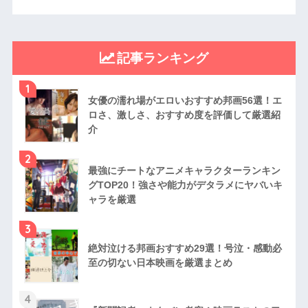
記事ランキング
1
女優の濡れ場がエロいおすすめ邦画56選！エ
ロさ、激しさ、おすすめ度を評価して厳選紹
介
2
最強にチートなアニメキャラクターランキン
グTOP20！強さや能力がデタラメにヤバいキ
ャラを厳選
3
絶対泣ける邦画おすすめ29選！号泣・感動必
至の切ない日本映画を厳選まとめ
4