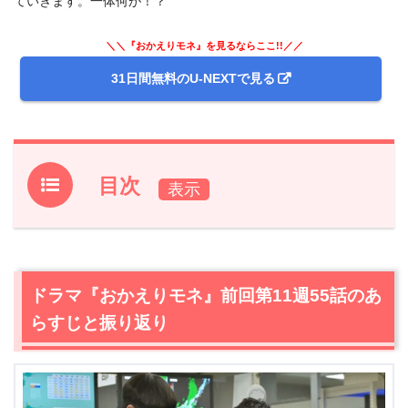
ていきます。一体何が！？
＼＼『おかえりモネ』を見るならここ!!／／
31日間無料のU-NEXTで見る
目次
1.
ドラマ『おかえりモネ』前回第11週55話のあらすじと振
り返り
2.
【ネタバレあり】ドラマ『おかえりモネ』第12週56話あ
ドラマ『おかえりモネ』前回第11週55話のあ
らすじと感想
らすじと振り返り
2.1
前例にない台風の上陸を知った百音（清原果耶）は実家
に連絡を
2.2
姉妹だからこそ
2.3
オリンピックに熱中して熱中症に…