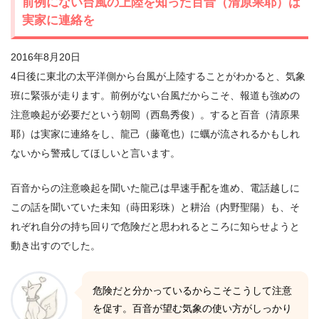
前例にない台風の上陸を知った百音（清原果耶）は
実家に連絡を
2016年8月20日
4日後に東北の太平洋側から台風が上陸することがわかると、気象
班に緊張が走ります。前例がない台風だからこそ、報道も強めの
注意喚起が必要だという朝岡（西島秀俊）。すると百音（清原果
耶）は実家に連絡をし、龍己（藤竜也）に蠣が流されるかもしれ
ないから警戒してほしいと言います。
百音からの注意喚起を聞いた龍己は早速手配を進め、電話越しに
この話を聞いていた未知（蒔田彩珠）と耕治（内野聖陽）も、そ
れぞれ自分の持ち回りで危険だと思われるところに知らせようと
動き出すのでした。
危険だと分かっているからこそこうして注意
を促す。百音が望む気象の使い方がしっかり