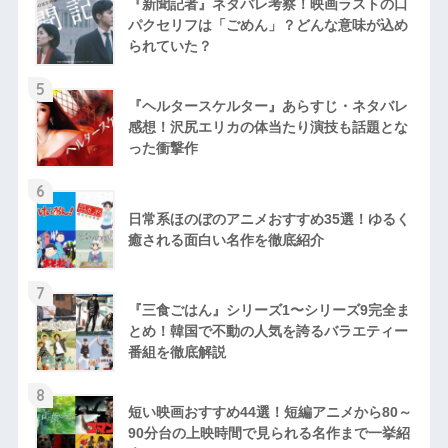
『新聞記者』ネタバレ考察！映画ラストの口
パクセリフは「ごめん」？どんな意味が込め
られていた？
5
『ヘルタースケルター』あらすじ・ネタバレ
感想！沢尻エリカの体当たり演技も話題とな
った衝撃作
6
日常系ほのぼのアニメおすすめ35選！ゆるく
癒される面白い名作を徹底紹介
7
『三食ごはん』シリーズ1〜シリーズ9完全ま
とめ！韓国で不動の人気を誇るバラエティー
番組を徹底解説
8
短い映画おすすめ44選！短編アニメから80～
90分台の上映時間で見られる名作まで一挙紹