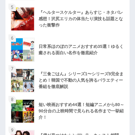
5
『ヘルタースケルター』あらすじ・ネタバレ
感想！沢尻エリカの体当たり演技も話題とな
った衝撃作
6
日常系ほのぼのアニメおすすめ35選！ゆるく
癒される面白い名作を徹底紹介
7
『三食ごはん』シリーズ1〜シリーズ9完全ま
とめ！韓国で不動の人気を誇るバラエティー
番組を徹底解説
8
短い映画おすすめ44選！短編アニメから80～
90分台の上映時間で見られる名作まで一挙紹
介！
9