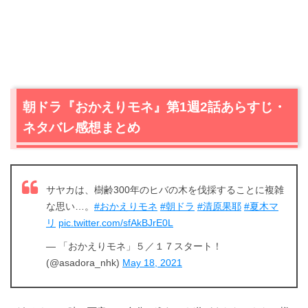
朝ドラ『おかえりモネ』第1週2話あらすじ・
ネタバレ感想まとめ
サヤカは、樹齢300年のヒバの木を伐採することに複雑
な思い…。
#おかえりモネ
#朝ドラ
#清原果耶
#夏木マ
リ
pic.twitter.com/sfAkBJrE0L
— 「おかえりモネ」５／１７スタート！
(@asadora_nhk)
May 18, 2021