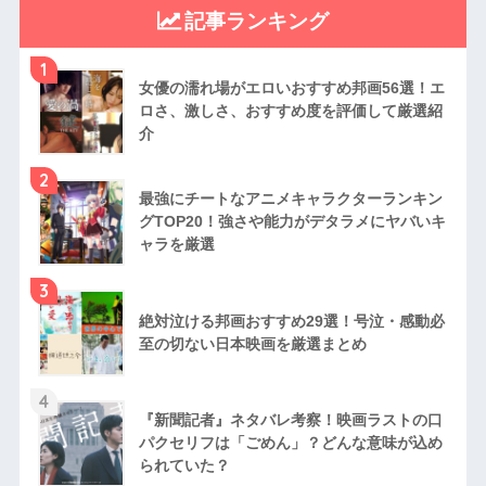
記事ランキング
1
女優の濡れ場がエロいおすすめ邦画56選！エ
ロさ、激しさ、おすすめ度を評価して厳選紹
介
2
最強にチートなアニメキャラクターランキン
グTOP20！強さや能力がデタラメにヤバいキ
ャラを厳選
3
絶対泣ける邦画おすすめ29選！号泣・感動必
至の切ない日本映画を厳選まとめ
4
『新聞記者』ネタバレ考察！映画ラストの口
パクセリフは「ごめん」？どんな意味が込め
られていた？