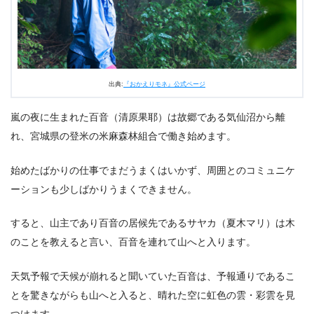
出典:
『おかえりモネ』公式ページ
嵐の夜に生まれた百音（清原果耶）は故郷である気仙沼から離
れ、宮城県の登米の米麻森林組合で働き始めます。
始めたばかりの仕事でまだうまくはいかず、周囲とのコミュニケ
ーションも少しばかりうまくできません。
すると、山主であり百音の居候先であるサヤカ（夏木マリ）は木
のことを教えると言い、百音を連れて山へと入ります。
天気予報で天候が崩れると聞いていた百音は、予報通りであるこ
とを驚きながらも山へと入ると、晴れた空に虹色の雲・彩雲を見
つけます。