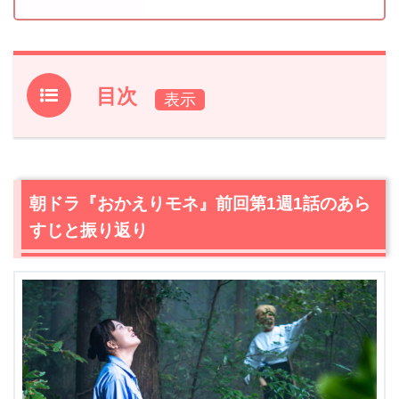
目次
1.
朝ドラ『おかえりモネ』前回第1週1話のあらすじと振り
返り
2.
【ネタバレ】朝ドラ『おかえりモネ』第1週2話あらす
朝ドラ『おかえりモネ』前回第1週1話のあら
じ・感想
すじと振り返り
2.1
樹齢300年の樹のようにゆっくりと
2.2
樹齢300年のヒバにも寿命が…。決断を迫られるサヤカ
（夏木マリ）
2.3
テレビで夢を語る妹・未知（蒔田彩珠）。それを見た
百音（清原果耶）は…
3.
朝ドラ『おかえりモネ』第1週2話あらすじ・ネタバレ感
想まとめ