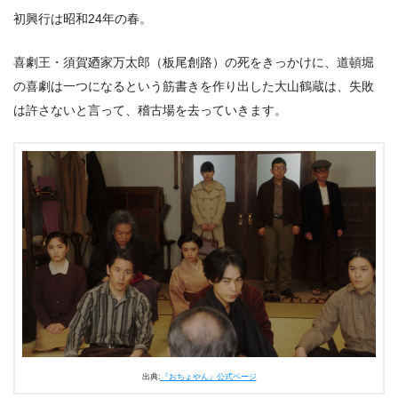
初興行は昭和24年の春。
喜劇王・須賀廼家万太郎（板尾創路）の死をきっかけに、道頓堀
の喜劇は一つになるという筋書きを作り出した大山鶴蔵は、失敗
は許さないと言って、稽古場を去っていきます。
出典:
『おちょやん』公式ページ