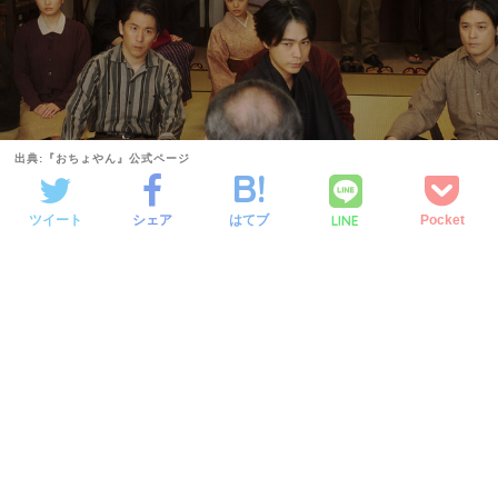
出典:『おちょやん』公式ページ
LINE
ツイート
シェア
はてブ
Pocket