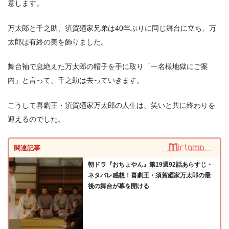
意します。
万太郎と千之助、須賀廼家兄弟は40年ぶりに同じ舞台に立ち、万
太郎は有終の美を飾りました。
舞台袖で息絶えた万太郎の帽子を手に取り「一名様地獄にご案
内」と言って、千之助は去っていきます。
こうして喜劇王・須賀廼家万太郎の人生は、笑いと共に終わりを
迎えるのでした。
関連記事
朝ドラ『おちょやん』第19週92話あらすじ・
ネタバレ感想！喜劇王・須賀廼家万太郎の最
後の舞台が幕を開ける