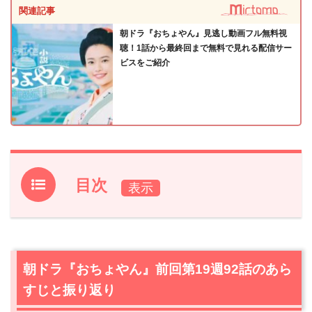
関連記事
朝ドラ『おちょやん』見逃し動画フル無料視
聴！1話から最終回まで無料で見れる配信サー
ビスをご紹介
目次
1.
朝ドラ『おちょやん』前回第19週92話のあらすじと振り
返り
2.
【ネタバレ】朝ドラ『おちょやん』第19週93話あらす
朝ドラ『おちょやん』前回第19週92話のあら
じ・感想
すじと振り返り
2.1
鶴亀新喜劇への参入を決めた家庭劇だが…