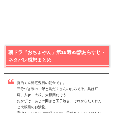
朝ドラ『おちょやん』第19週93話あらすじ・
ネタバレ感想まとめ
寛治くん帰宅翌日の朝食です。
三分づき米のご飯と具だくさんのおみそ汁。具は豆
腐、人参、大根、大根葉だそう。
おかずは、あじの開きと玉子焼き、それからたくわん
と大根葉のお漬物。
寛治くんのものは大盛りです…千代ちゃんのうれしい