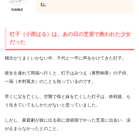
ね。
KAMUI
灯子（小西はる）は、あの日の芝居で救われた少女
だった
稽古がうまくいかない中、千代と一平に声をかけてきた灯子。
彼女を連れて岡福へ行くと、灯子はみつえ（東野絢香）の子供、
一福（木村風太）のことも知っているのです。
早くに父を亡くし、空襲で母と妹を亡くした灯子は、終戦後、も
う生きていてもしかたがないと思っていました。
しかし、家庭劇が旅に出る前に道頓堀でやった芝居に出会い、涙
が止まらなかったとのこと。