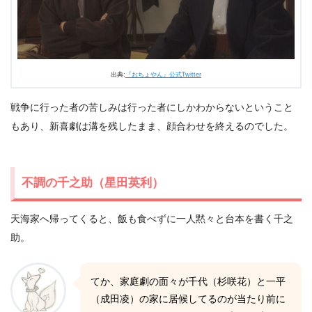
出典:
『おちょやん』公式Twitter
戦争に行った者の苦しみは行った者にしかわからないということ
もあり、新喜劇は溝を残したまま、顔合わせを終えるのでした。
不調の千之助（星田英利）
天海家へ帰ってくると、飯も食べずに一人黙々と台本を書く千之
助。
てか、家庭劇の面々が千代（杉咲花）と一平
（成田凌）の家に居候してるのが当たり前に