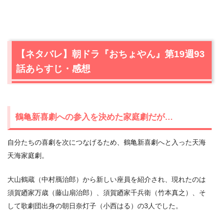
【ネタバレ】朝ドラ『おちょやん』第19週93
話あらすじ・感想
鶴亀新喜劇への参入を決めた家庭劇だが…
自分たちの喜劇を次につなげるため、鶴亀新喜劇へと入った天海
天海家庭劇。
大山鶴蔵（中村鴈治郎）から新しい座員を紹介され、現れたのは
須賀廼家万歳（藤山扇治郎）、須賀廼家千兵衛（竹本真之）、そ
して歌劇団出身の朝日奈灯子（小西はる）の3人でした。