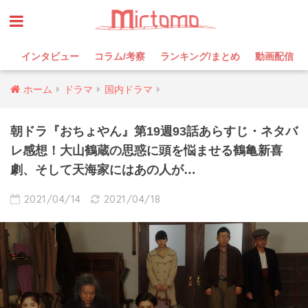
インタビュー
コラム/考察
ランキング/まとめ
動画配信
ホーム
ドラマ
国内ドラマ
朝ドラ『おちょやん』第19週93話あらすじ・ネタバ
レ感想！大山鶴蔵の思惑に頭を悩ませる鶴亀新喜
劇、そして天海家にはあの人が…
2021/04/14
2021/04/18