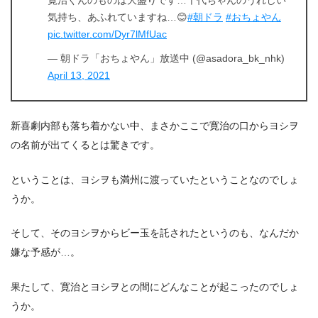
気持ち、あふれていますね…😊
#朝ドラ
#おちょやん
pic.twitter.com/Dyr7lMfUac
— 朝ドラ「おちょやん」放送中 (@asadora_bk_nhk)
April 13, 2021
新喜劇内部も落ち着かない中、まさかここで寛治の口からヨシヲ
の名前が出てくるとは驚きです。
ということは、ヨシヲも満州に渡っていたということなのでしょ
うか。
そして、そのヨシヲからビー玉を託されたというのも、なんだか
嫌な予感が…。
果たして、寛治とヨシヲとの間にどんなことが起こったのでしょ
うか。