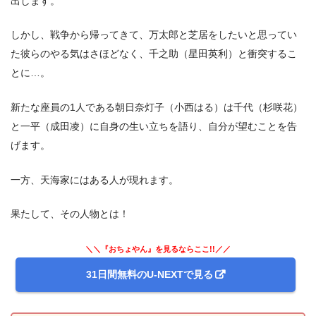
出します。
しかし、戦争から帰ってきて、万太郎と芝居をしたいと思ってい
た彼らのやる気はさほどなく、千之助（星田英利）と衝突するこ
とに…。
新たな座員の1人である朝日奈灯子（小西はる）は千代（杉咲花）
と一平（成田凌）に自身の生い立ちを語り、自分が望むことを告
げます。
一方、天海家にはある人が現れます。
果たして、その人物とは！
＼＼『おちょやん』を見るならここ!!／／
31日間無料のU-NEXTで見る