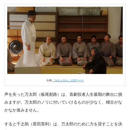
2.2
不調の千之助（星田英利）
2.3
灯子（小西はる）は、あの日の芝居で救われた少女だ
った
2.4
帰ってきた寛治（前田旺志郎）から手渡されたものを
見て千代（杉咲花）は…
3.
朝ドラ『おちょやん』第19週93話あらすじ・ネタバレ感
想まとめ
出典:
『おちょやん』公式ページ
声を失った万太郎（板尾創路）は、喜劇役者人生最期の舞台に挑
みますが、万太郎のノリに付いていけるものが少なく、稽古がな
かなか進みません。
すると千之助（星田英利）は、万太郎のために力を貸すことを決