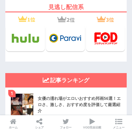
見逃し配信系
記事ランキング
1
女優の濡れ場がエロいおすすめ邦画56選！エ
ロさ、激しさ、おすすめ度を評価して厳選紹
介
2
ホーム
シェア
フォロー
VOD完全比較
メニュー
最強にチートなアニメキャラクターランキン