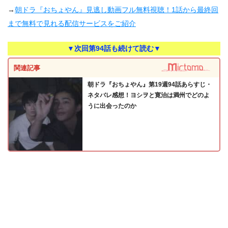
→
朝ドラ『おちょやん』見逃し動画フル無料視聴！1話から最終回
まで無料で見れる配信サービスをご紹介
▼次回第94話も続けて読む▼
関連記事
朝ドラ『おちょやん』第19週94話あらすじ・
ネタバレ感想！ヨシヲと寛治は満州でどのよ
うに出会ったのか