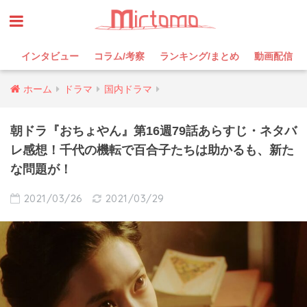
インタビュー
コラム/考察
ランキング/まとめ
動画配信
ホーム
ドラマ
国内ドラマ
朝ドラ『おちょやん』第16週79話あらすじ・ネタバ
レ感想！千代の機転で百合子たちは助かるも、新た
な問題が！
2021/03/26
2021/03/29