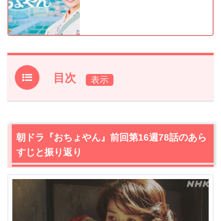
目次
1.
朝ドラ『おちょやん』前回第16週78話のあらすじと振り
返り
2.
【ネタバレあり】朝ドラ『おちょやん』第16週79話あら
朝ドラ『おちょやん』前回第16週78話のあら
すじ・感想
すじと振り返り
2.1
物置から出てきたのは寛治（前田旺志郎）で、天海千代
（杉咲花）、とっさの一人芝居が始まる
2.2
なくなった準備金を探して大慌ての千代（杉咲花）
は、寛治（前田旺志郎）の言葉を聞き…
2.3
どうかチャンスをと望む千代（杉咲花）とこれを拒否
する寛治（前田旺志郎）