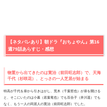
【ネタバレあり】朝ドラ『おちょやん』第16
週79話あらすじ・感想
物置から出てきたのは寛治（前田旺志郎）で、天海
千代（杉咲花）、とっさの一人芝居が始まる
特高が千代を扉から引きはがし、荒木（千葉哲也）が扉を開ける
と、そこにいたのは小暮（若葉竜也）でも百合子（井川遥）でも
なく、もう一人の同居人の寛治（前田旺志郎）でした。