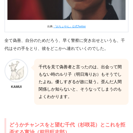
出典:
『おちょやん』公式Twitter
全て偽善、自分のためだろう、早く警察に突き出せというも、千
代はその手をとり、彼をどこかへ連れていくのでした。
千代を見て偽善者と言ったのは、出会って間
もない時のルリ子（明日海りお）もそうでし
たよね。優しすぎるが故に疑う。歪んだ人間
KAMUI
関係しか知らないと、そうなってしまうのも
よくわかります。
どうかチャンスをと望む千代（杉咲花）とこれを拒
否する寛治（前田旺志郎）