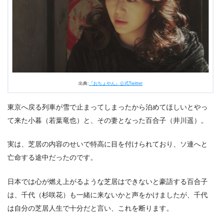
3.
朝ドラ『おちょやん』第16週79話あらすじ・ネタバレ感
想まとめ
出典:
『おちょやん』公式Twitter
東京へ戻る列車が雪で止まってしまったから泊めてほしいとやっ
て来た小暮（若葉竜也）と、その妻となった百合子（井川遥）。
実は、芝居の内容のせいで特高に目を付けられており、ソ連へと
亡命する途中だったのです。
日本では心が燃え上がるような芝居はできないと豪語する百合子
は、千代（杉咲花）も一緒に来ないかと声をかけましたが、千代
は自分の芝居人生で十分だと言い、これを断ります。