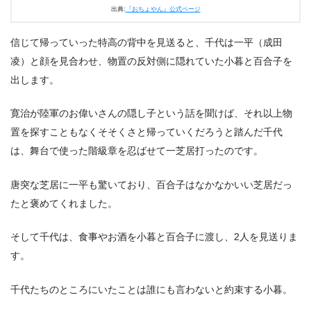
出典:
『おちょやん』公式ページ
信じて帰っていった特高の背中を見送ると、千代は一平（成田
凌）と顔を見合わせ、物置の反対側に隠れていた小暮と百合子を
出します。
寛治が陸軍のお偉いさんの隠し子という話を聞けば、それ以上物
置を探すこともなくそそくさと帰っていくだろうと踏んだ千代
は、舞台で使った階級章を忍ばせて一芝居打ったのです。
唐突な芝居に一平も驚いており、百合子はなかなかいい芝居だっ
たと褒めてくれました。
そして千代は、食事やお酒を小暮と百合子に渡し、2人を見送りま
す。
千代たちのところにいたことは誰にも言わないと約束する小暮。