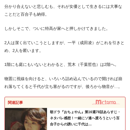
分かり合えないと悲しむも、それが女優として生きるには大事な
ことだと百合子も納得。
しかしそこで、ついに特高が家へと押しかけてきました。
2人は潔く出ていこうとしますが、一平（成田凌）がこれを引きと
め、2人を匿います。
1階にも庭にもいないとわかると、荒木（千葉哲也）は2階へ。
物置に視線を向けると、いろいろ詰め込んでいるので開ければ崩
れ落ちてくると千代が立ち塞がるのですが、後ろから物音が…。
関連記事
朝ドラ『おちょやん』第16週78話あらすじ・
ネタバレ感想！一緒にソ連へ渡ろうという百
合子からの誘いに千代は…