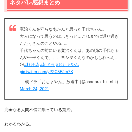
ネタバレ感想まとめ
寛治くんを守らなあかんと思った千代ちゃん。
大人になって思うのは…きっと…これまでに通り過ぎ
たたくさんのことやね…。
千代ちゃんの前にいる寛治くんは、あの頃の千代ちゃ
んや一平くんで、、、ヨシヲくんなのかもしれへん…
😢
#杉咲花
#朝ドラ
#おちょやん
pic.twitter.com/yP2C5EJm7K
— 朝ドラ「おちょやん」放送中 (@asadora_bk_nhk)
March 24, 2021
完全なる人間不信に陥っている寛治。
わかるわかる。