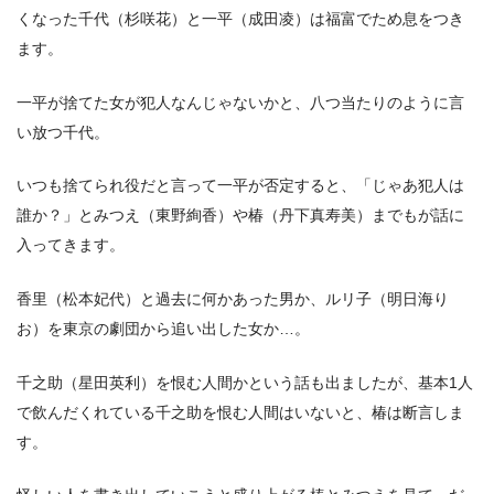
くなった千代（杉咲花）と一平（成田凌）は福富でため息をつき
ます。
一平が捨てた女が犯人なんじゃないかと、八つ当たりのように言
い放つ千代。
いつも捨てられ役だと言って一平が否定すると、「じゃあ犯人は
誰か？」とみつえ（東野絢香）や椿（丹下真寿美）までもが話に
入ってきます。
香里（松本妃代）と過去に何かあった男か、ルリ子（明日海り
お）を東京の劇団から追い出した女か…。
千之助（星田英利）を恨む人間かという話も出ましたが、基本1人
で飲んだくれている千之助を恨む人間はいないと、椿は断言しま
す。