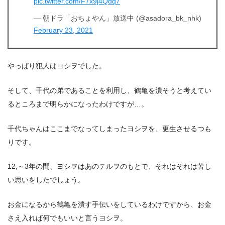
pic.twitter.com/F7x9j4Qdq7
— 朝ドラ「おちょやん」放送中 (@asadora_bk_nhk)
February 23, 2021
やっぱり犯人はヨシヲでした。
そして、千代の弟であることを利用し、鶴亀を潰そうと考えてい
るところまで明らかになったわけですが…。
千代ちゃんはここまでなってしまったヨシヲを、更生させるつも
りです。
12,～3年の間、ヨシヲはあのテルヲのもとで、それはそれは苦し
い思いをしたでしょう。
お金になるから鶴亀を潰す手伝いをしているわけですから、お金
さえ入れば何でもいいと言うヨシヲ。