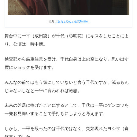
出典:
『おちょやん』公式Twitter
舞台中に一平（成田凌）が千代（杉咲花）にキスをしたことによ
り、公演は一時中断。
検査部から厳重注意を受け、千代自身は上の空になり、思い出す
度にショックを受けます。
みんなの前ではもう気にしていないと言う千代ですが、減るもん
じゃないしなと一平に言われれば激怒。
未来の芝居に捧げたことにするとして、千代は一平にゲンコツを
一発お見舞いすることで手打ちにしようと考えます。
しかし、一平を殴ったのは千代ではなく、突如現れたヨシヲ（倉
悠貴）でした。