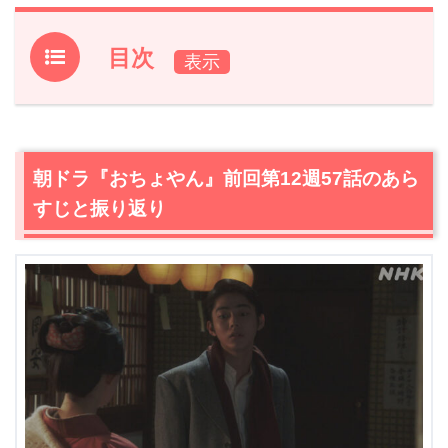
目次
1.
朝ドラ『おちょやん』前回第12週57話のあらすじと振り
返り
2.
【ネタバレ】朝ドラ『おちょやん』第12週58話あらす
朝ドラ『おちょやん』前回第12週57話のあら
じ・感想
すじと振り返り
2.1
犯人は誰だと盛り上がる中、1人浮かない顔をする一平
（成田凌）
2.2
一平（成田凌）が言いがかりをつけていると豪語する
ヨシヲ（倉悠貴）
2.3
家族よりも自分を拾ってくれた仲間が大事というヨシ
ヲ（倉悠貴）の言葉に千代（杉咲花）は…
3.
朝ドラ『おちょやん』第12週58話あらすじ・ネタバレ感
想まとめ