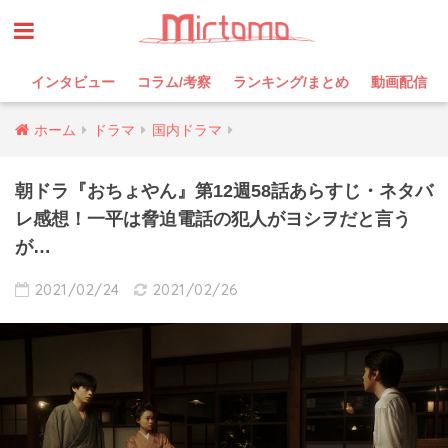
インタビュー
コラム/考察
ランキング/まとめ
動画配信
ホーム
ドラマ
国内ドラマ
朝ドラ『おちょやん』第12週58話あらすじ・ネタバ
レ感想！一平は脅迫電話の犯人がヨシヲだと言う
が…
2021/02/24
2021/02/26