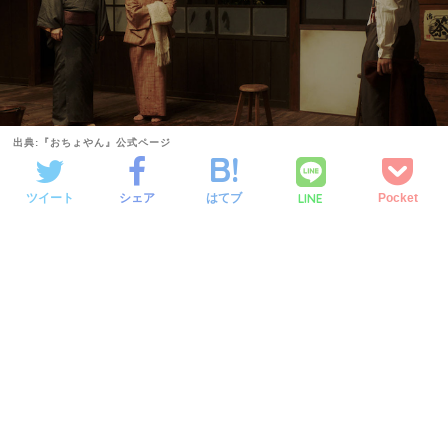
出典:『おちょやん』公式ページ
LINE
ツイート
シェア
はてブ
Pocket