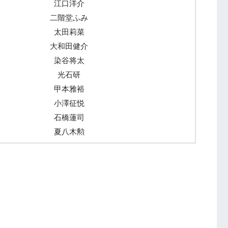
江口洋介
二階堂ふみ
太田莉菜
大和田健介
染谷将太
光石研
甲本雅裕
小澤征悦
石橋蓮司
夏八木勲