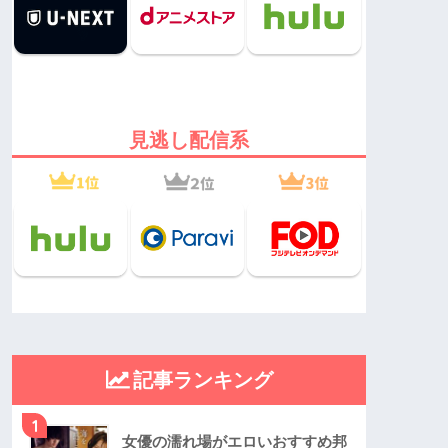
見逃し配信系
記事ランキング
1
女優の濡れ場がエロいおすすめ邦