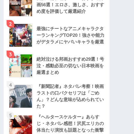
画56選！エロさ、激しさ、おすす
め度を評価して厳選紹介
2
最強にチートなアニメキャラクタ
ーランキングTOP20！強さや能力
がデタラメにヤバいキャラを厳選
3
絶対泣ける邦画おすすめ29選！号
泣・感動必至の切ない日本映画を
厳選まとめ
4
『新聞記者』ネタバレ考察！映画
ラストの口パクセリフは「ごめ
ん」？どんな意味が込められてい
た？
5
『ヘルタースケルター』あらす
じ・ネタバレ感想！沢尻エリカの
体当たり演技も話題となった衝撃