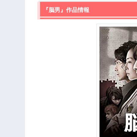
『脳男』作品情報
3.
【ネタバレ】『脳男』感想レビュー
3.1
連続爆弾テロ事件
3.2
鈴木一郎（生田斗真）という男
3.3
鈴木（生田斗真）の正体とは
3.4
真犯人の襲撃
3.5
フロイトのような死に方はしたくない
3.6
脳男の、行く先
3.7
『脳男』のざっくりとした感想を。
4.
『脳男』まとめ