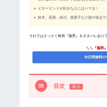
ビターエンドが好きな人にはハマる！
鈴木、茶屋、緑川、真梨子など誰の視点で
それではさっそく映画『脳男』をネタバレあり
＼＼『脳男』
30日間無料のT
目次
1.
『脳男』作品情報
2.
『脳男』あらすじ