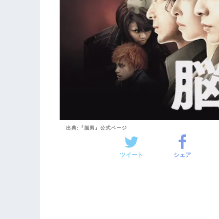
出典:『脳男』公式ページ
ツイート
シェア