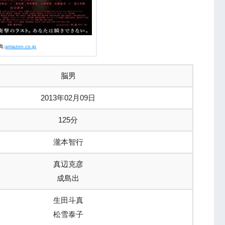
典:
amazon.co.jp
脳男
2013年02月09日
125分
瀧本智行
真辺克彦
成島出
生田斗真
松雪泰子