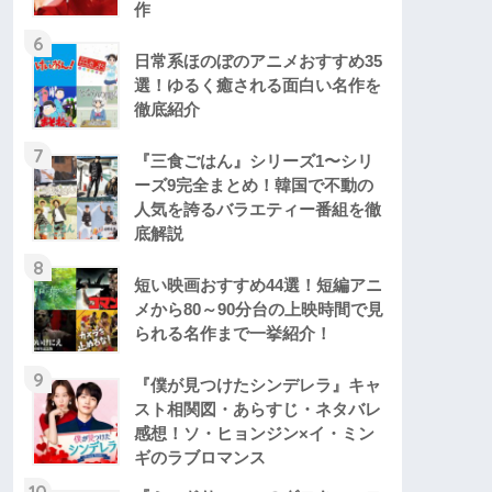
作
6
日常系ほのぼのアニメおすすめ35
選！ゆるく癒される面白い名作を
徹底紹介
7
『三食ごはん』シリーズ1〜シリ
ーズ9完全まとめ！韓国で不動の
人気を誇るバラエティー番組を徹
底解説
8
短い映画おすすめ44選！短編アニ
メから80～90分台の上映時間で見
られる名作まで一挙紹介！
9
『僕が見つけたシンデレラ』キャ
スト相関図・あらすじ・ネタバレ
感想！ソ・ヒョンジン×イ・ミン
ギのラブロマンス
10