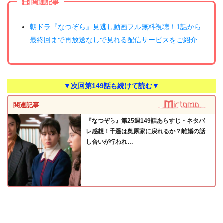
関連記事
朝ドラ『なつぞら』見逃し動画フル無料視聴！1話から
最終回まで再放送なしで見れる配信サービスをご紹介
▼次回第149話も続けて読む▼
関連記事
『なつぞら』第25週149話あらすじ・ネタバ
レ感想！千遥は奥原家に戻れるか？離婚の話
し合いが行われ…