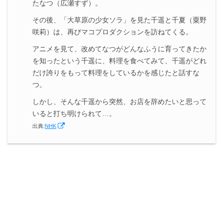
たなつ（広瀬すず）。
その後、「大草原の少女ソラ」を見た千遥と千夏（粟野
咲莉）は、再びマコプロダクションを訪ねてくる。
アニメを見て、改めてなつがどんなふうに育ってきたか
を知ったという千遥に、料理を食べてみて、千遥がどれ
だけ誇りをもって料理をしているかを感じたと話すな
つ。
しかし、そんな千遥から突然、お店を辞めたいと思って
いると打ち明けられて…。
出典:
NHK