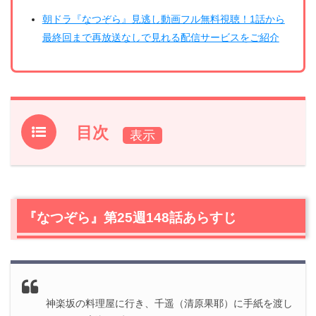
朝ドラ『なつぞら』見逃し動画フル無料視聴！1話から
最終回まで再放送なしで見れる配信サービスをご紹介
目次
1.
『なつぞら』第25週148話あらすじ
2.
【ネタバレ】『なつぞら』第25週148話の感想
2.1
料理とアニメ、作品に生き方という「魂」が宿っていた
『なつぞら』第25週148話あらすじ
2.2
千遥（清原果耶）の人生
2.3
優（増田光桜）「もう言っていいんだ、良かった」
2.4
信哉（工藤阿須賀）の中の戦争がやっと終わった
3.
『なつぞら』第25週148話まとめ
神楽坂の料理屋に行き、千遥（清原果耶）に手紙を渡し