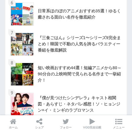
6
日常系ほのぼのアニメおすすめ35選！ゆるく
癒される面白い名作を徹底紹介
7
『三食ごはん』シリーズ1〜シリーズ9完全ま
とめ！韓国で不動の人気を誇るバラエティー
番組を徹底解説
8
短い映画おすすめ44選！短編アニメから80～
90分台の上映時間で見られる名作まで一挙紹
介！
9
『僕が見つけたシンデレラ』キャスト相関
図・あらすじ・ネタバレ感想！ソ・ヒョンジ
ン×イ・ミンギのラブロマンス
10
『ミッドサマー』のグロさ・エロさをネタバ
ホーム
シェア
フォロー
VOD完全比較
メニュー