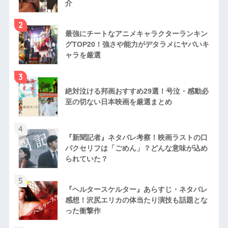
介
2
最強にチートなアニメキャラクターランキン
グTOP20！強さや能力がデタラメにヤバいキ
ャラを厳選
3
絶対泣ける邦画おすすめ29選！号泣・感動必
至の切ない日本映画を厳選まとめ
4
『新聞記者』ネタバレ考察！映画ラストの口
パクセリフは「ごめん」？どんな意味が込め
られていた？
5
『ヘルタースケルター』あらすじ・ネタバレ
感想！沢尻エリカの体当たり演技も話題とな
った衝撃作