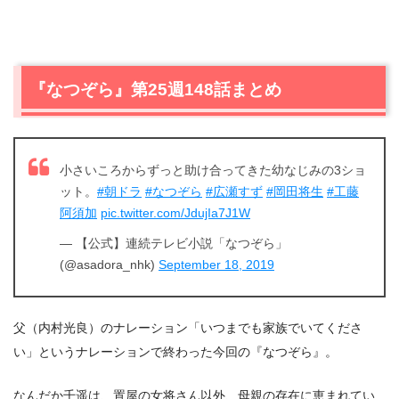
『なつぞら』第25週148話まとめ
小さいころからずっと助け合ってきた幼なじみの3ショ
ット。
#朝ドラ
#なつぞら
#広瀬すず
#岡田将生
#工藤
阿須加
pic.twitter.com/JdujIa7J1W
— 【公式】連続テレビ小説「なつぞら」
(@asadora_nhk)
September 18, 2019
父（内村光良）のナレーション「いつまでも家族でいてくださ
い」というナレーションで終わった今回の『なつぞら』。
なんだか千遥は、置屋の女将さん以外、母親の存在に恵まれてい