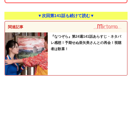
▼次回第141話も続けて読む▼
関連記事
『なつぞら』第24週141話あらすじ・ネタバ
レ感想！予期せぬ亜矢美さんとの再会！視聴
者は歓喜！