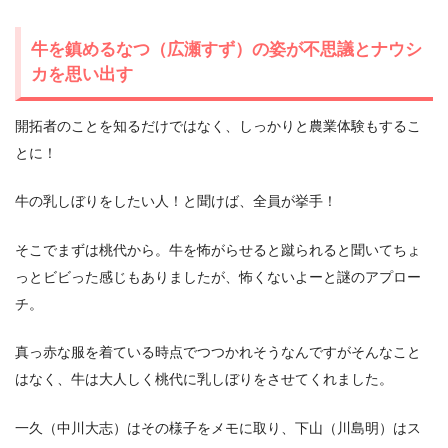
牛を鎮めるなつ（広瀬すず）の姿が不思議とナウシ
カを思い出す
開拓者のことを知るだけではなく、しっかりと農業体験もするこ
とに！
牛の乳しぼりをしたい人！と聞けば、全員が挙手！
そこでまずは桃代から。牛を怖がらせると蹴られると聞いてちょ
っとビビった感じもありましたが、怖くないよーと謎のアプロー
チ。
真っ赤な服を着ている時点でつつかれそうなんですがそんなこと
はなく、牛は大人しく桃代に乳しぼりをさせてくれました。
一久（中川大志）はその様子をメモに取り、下山（川島明）はス