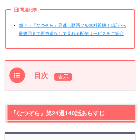
関連記事
朝ドラ『なつぞら』見逃し動画フル無料視聴！1話から
最終回まで再放送なしで見れる配信サービスをご紹介
目次
1.
『なつぞら』第24週140話あらすじ
2.
【ネタバレ】『なつぞら』第24週140話の感想
2.1
泰樹（草刈正雄）の過去
『なつぞら』第24週140話あらすじ
2.2
尽きることのない開拓者魂
2.3
『魔界の番長』は北海道にいた？
2.4
牛を鎮めるなつ（広瀬すず）の姿が不思議とナウシカ