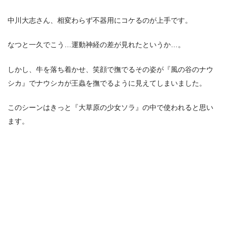
中川大志さん、相変わらず不器用にコケるのが上手です。
なつと一久でこう…運動神経の差が見れたというか…。
しかし、牛を落ち着かせ、笑顔で撫でるその姿が『風の谷のナウ
シカ』でナウシカが王蟲を撫でるように見えてしまいました。
このシーンはきっと『大草原の少女ソラ』の中で使われると思い
ます。