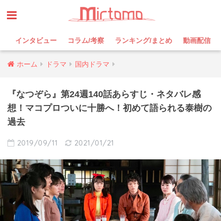
インタビュー
コラム/考察
ランキング/まとめ
動画配信
ホーム
ドラマ
国内ドラマ
『なつぞら』第24週140話あらすじ・ネタバレ感
想！マコプロついに十勝へ！初めて語られる泰樹の
過去
2019/09/11
2021/01/21