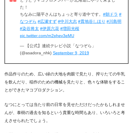
た！
ちなみに陽平さんはちょっと寄り道中です。
#朝ドラ
#
なつぞら
#広瀬すず
#中川大志
#貫地谷しほり
#川島明
#染谷将太
#伊原六花
#増田光桜
pic.twitter.com/m2phev3eMU
— 【公式】連続テレビ小説「なつぞら」
(@asadora_nhk)
September 9, 2019
作品作りのため、広い緑の大地を肉眼で見たり、搾りたての牛乳
を飲んだり、稲作のための機械を見たりと、色々な体験をするこ
とができたマコプロダクション。
なつにとっては当たり前の日常を見せただけだったかもしれませ
んが、泰樹の過去を知るという貴重な時間もあり、いろいろと考
えさせられたでしょう。