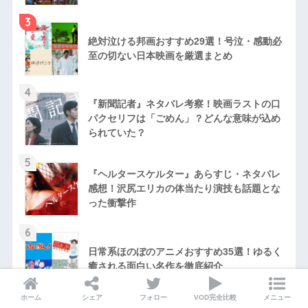
3
絶対泣ける邦画おすすめ29選！号泣・感動必
至の切ない日本映画を厳選まとめ
4
『新聞記者』ネタバレ考察！映画ラストの口
パクセリフは「ごめん」？どんな意味が込め
られていた？
5
『ヘルタースケルター』あらすじ・ネタバレ
感想！沢尻エリカの体当たり演技も話題とな
った衝撃作
6
日常系ほのぼのアニメおすすめ35選！ゆるく
癒される面白い名作を徹底紹介
ホーム
シェア
フォロー
VOD完全比較
メニュー
7