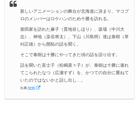
を思い出す
新しいアニメーションの舞台が北海道に決まり、マコプ
3.
『なつぞら』第24週140話まとめ
ロのメンバーはロケハンのため十勝を訪れる。
柴田家を訪れた麻子（貫地谷しほり）、坂場（中川大
志）、神地（染谷将太）、下山（川島明）達は泰樹（草
刈正雄）から開拓の話を聞く。
そこで泰樹は十勝にやってきた頃の話を語り出す。
話を聞いた富士子（松嶋菜々子）が、泰樹は十勝に連れ
てこられたなつ（広瀬すず）を、かつての自分に重ねて
いたのではないかと話し出し…。
出典:
NHK