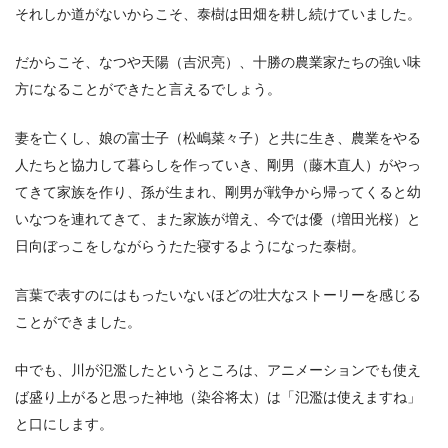
それしか道がないからこそ、泰樹は田畑を耕し続けていました。
だからこそ、なつや天陽（吉沢亮）、十勝の農業家たちの強い味
方になることができたと言えるでしょう。
妻を亡くし、娘の富士子（松嶋菜々子）と共に生き、農業をやる
人たちと協力して暮らしを作っていき、剛男（藤木直人）がやっ
てきて家族を作り、孫が生まれ、剛男が戦争から帰ってくると幼
いなつを連れてきて、また家族が増え、今では優（増田光桜）と
日向ぼっこをしながらうたた寝するようになった泰樹。
言葉で表すのにはもったいないほどの壮大なストーリーを感じる
ことができました。
中でも、川が氾濫したというところは、アニメーションでも使え
ば盛り上がると思った神地（染谷将太）は「氾濫は使えますね」
と口にします。