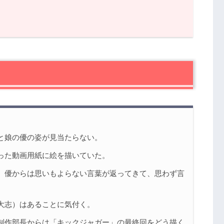
話の感想
理を子供の声から学ぶ
と娘の優の姿が見当たらない。
った動画用紙に絵を描いていた。
、優からは思いもよらない言葉が返ってきて、思わず言
大志）はあることに気付く。
制作部長からは「キックジャガー」の最終回をどう描く