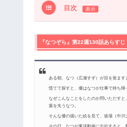
目次
1.
『なつぞら』第22週130話あらすじ
2.
【ネタバレ】『なつぞら』第22週130
2.1
『なつぞら』第22週130話あらすじ
優（増田光桜）は天才？
2.2
『キックジャガー』最終回。子供の心
2.3
子どもは大人に甘えたい
3.
『なつぞら』第22週130話まとめ
ある朝、なつ（広瀬すず）が目を覚ます
慌てて探すと、優はなつが仕事で持ち帰
なぜこんなことをしたのか問いただすと
葉を失うなつ。
そんな優の描いた絵を見て、坂場（中川
その日、なつが東洋動画に出社すると、