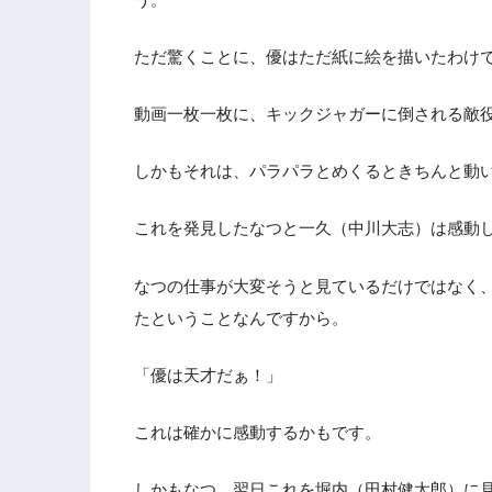
ただ驚くことに、優はただ紙に絵を描いたわけ
動画一枚一枚に、キックジャガーに倒される敵
しかもそれは、パラパラとめくるときちんと動
これを発見したなつと一久（中川大志）は感動
なつの仕事が大変そうと見ているだけではなく
たということなんですから。
「優は天才だぁ！」
これは確かに感動するかもです。
しかもなつ、翌日これを堀内（田村健太郎）に