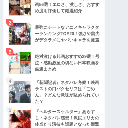
画56選！エロさ、激しさ、おすす
め度を評価して厳選紹介
2
最強にチートなアニメキャラクタ
ーランキングTOP20！強さや能力
がデタラメにヤバいキャラを厳選
3
絶対泣ける邦画おすすめ29選！号
泣・感動必至の切ない日本映画を
厳選まとめ
4
『新聞記者』ネタバレ考察！映画
ラストの口パクセリフは「ごめ
ん」？どんな意味が込められてい
た？
5
『ヘルタースケルター』あらす
じ・ネタバレ感想！沢尻エリカの
体当たり演技も話題となった衝撃