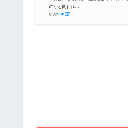
のかと問われ…。
出典:
NHK