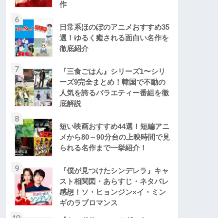
作
6
日常系ほのぼのアニメおすすめ35
選！ゆるく癒される面白い名作を
徹底紹介
7
『三食ごはん』シリーズ1〜シリ
ーズ9完全まとめ！韓国で不動の
人気を誇るバラエティー番組を徹
底解説
8
短い映画おすすめ44選！短編アニ
メから80～90分台の上映時間で見
られる名作まで一挙紹介！
9
『僕が見つけたシンデレラ』キャ
スト相関図・あらすじ・ネタバレ
感想！ソ・ヒョンジン×イ・ミン
ギのラブロマンス
10