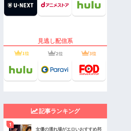
見逃し配信系
記事ランキング
1
女優の濡れ場がエロいおすすめ邦