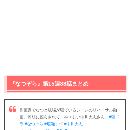
『なつぞら』第15週88話まとめ
作画課でなつと坂場が寝ているシーンのリハーサル動
画。照明に照らされて、神々しい中川大志さん。
#朝ド
ラ
#なつぞら
#広瀬すず
#中川大志