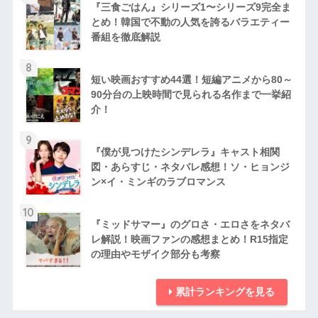
『三食ごはん』シリーズ1〜シリーズ9完全ま
とめ！韓国で不動の人気を誇るバラエティー
番組を徹底解説
8
短い映画おすすめ44選！短編アニメから80～
90分台の上映時間で見られる名作まで一挙紹
介！
9
『僕が見つけたシンデレラ』キャスト相関
図・あらすじ・ネタバレ感想！ソ・ヒョンジ
ン×イ・ミンギのラブロマンス
10
『ミッドサマー』のグロさ・エロさをネタバ
レ解説！映画ファンの感想まとめ！R15指定
の理由やモザイク部分も考察
累計ランキングを見る