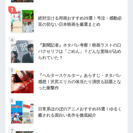
3
絶対泣ける邦画おすすめ29選！号泣・感動必
至の切ない日本映画を厳選まとめ
4
『新聞記者』ネタバレ考察！映画ラストの口
パクセリフは「ごめん」？どんな意味が込め
られていた？
5
『ヘルタースケルター』あらすじ・ネタバレ
感想！沢尻エリカの体当たり演技も話題とな
った衝撃作
6
日常系ほのぼのアニメおすすめ35選！ゆるく
癒される面白い名作を徹底紹介
7