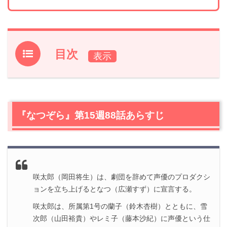
目次
1.
『なつぞら』第15週88話あらすじ
2.
【ネタバレ】『なつぞら』第15週88話の感想
2.1
咲太郎（岡田将生）が声優事務所を作ろうとするが…
『なつぞら』第15週88話あらすじ
2.2
『ヘンゼルとグレーテル』を守る森は十勝の森
2.3
シナリオ完成。麻子（貫地谷しほり）の複雑な想い
3.
『なつぞら』第15週88話まとめ
咲太郎（岡田将生）は、劇団を辞めて声優のプロダクシ
ョンを立ち上げるとなつ（広瀬すず）に宣言する。
咲太郎は、所属第1号の蘭子（鈴木杏樹）とともに、雪
次郎（山田裕貴）やレミ子（藤本沙紀）に声優という仕