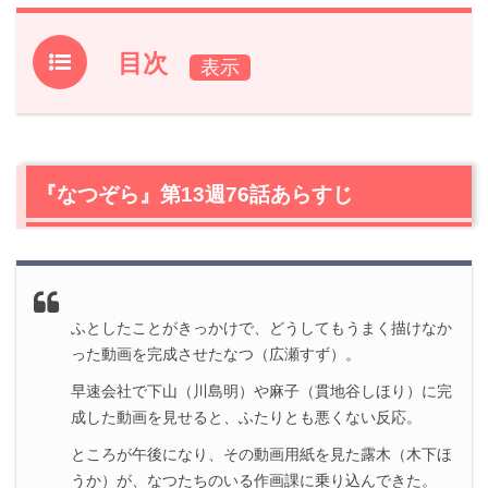
目次
1.
『なつぞら』第13週76話あらすじ
2.
【ネタバレ】『なつぞら』第13週76話の感想
2.1
そうだ！なつ（広瀬すず）は鈍感であった！
『なつぞら』第13週76話あらすじ
2.2
やってみなくてはわからない！
2.3
雪次郎（山田裕貴）の夢
2.4
雪之助（安田顕）の生き方
3.
『なつぞら』第13週76話まとめ
ふとしたことがきっかけで、どうしてもうまく描けなか
った動画を完成させたなつ（広瀬すず）。
早速会社で下山（川島明）や麻子（貫地谷しほり）に完
成した動画を見せると、ふたりとも悪くない反応。
ところが午後になり、その動画用紙を見た露木（木下ほ
うか）が、なつたちのいる作画課に乗り込んできた。