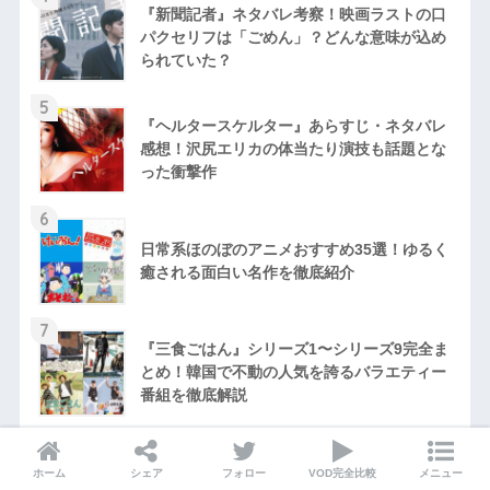
『新聞記者』ネタバレ考察！映画ラストの口
パクセリフは「ごめん」？どんな意味が込め
られていた？
5
『ヘルタースケルター』あらすじ・ネタバレ
感想！沢尻エリカの体当たり演技も話題とな
った衝撃作
6
日常系ほのぼのアニメおすすめ35選！ゆるく
癒される面白い名作を徹底紹介
7
『三食ごはん』シリーズ1〜シリーズ9完全ま
とめ！韓国で不動の人気を誇るバラエティー
番組を徹底解説
8
短い映画おすすめ44選！短編アニメから80～
ホーム
シェア
フォロー
VOD完全比較
メニュー
90分台の上映時間で見られる名作まで一挙紹