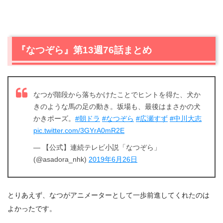
『なつぞら』第13週76話まとめ
なつが階段から落ちかけたことでヒントを得た、犬か
きのような馬の足の動き。坂場も、最後はまさかの犬
かきポーズ。
#朝ドラ
#なつぞら
#広瀬すず
#中川大志
pic.twitter.com/3GYrA0mR2E
— 【公式】連続テレビ小説「なつぞら」
(@asadora_nhk)
2019年6月26日
とりあえず、なつがアニメーターとして一歩前進してくれたのは
よかったです。