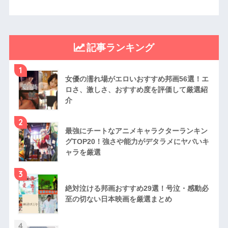
記事ランキング
1
女優の濡れ場がエロいおすすめ邦画56選！エ
ロさ、激しさ、おすすめ度を評価して厳選紹
介
2
最強にチートなアニメキャラクターランキン
グTOP20！強さや能力がデタラメにヤバいキ
ャラを厳選
3
絶対泣ける邦画おすすめ29選！号泣・感動必
至の切ない日本映画を厳選まとめ
4