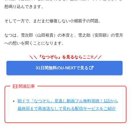
怒鳴り込んできます。
そして一方で、まだまだ修復しない小畑親子の問題。
なつは、雪次郎（山田裕貴）の本音と、雪之助（安田顕）の雪月
への想いを聞くことになります。
＼＼『なつぞら』を見るならここ!!／／
31日間無料のU-NEXTで見る
関連記事
朝ドラ『なつぞら』見逃し動画フル無料視聴！1話から
最終回まで再放送なしで見れる配信サービスをご紹介