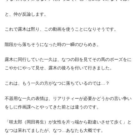
と、仲が反論します。
これで露木は黙り、この動画を使うことになりそうです。
階段から落ちそうになった時の一瞬のひらめき。
露木に同行していた一久は、なつの顔を見てその馬のポーズをに
こやかにやって見せ、露木の後ろを付いて行きました。
これは、もう一久の方がなつに落ちているのでは…？
不器用な一久の表情は、リアリティーが必要かどうかの言い争い
をしに作画課へとやってきた前とは違うのです。
「咲太郎（岡田将生）が女性を片っ端から勘違いさせて歩く」と
なつは呆れてましたが、なつ…あなたも大概です。