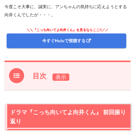
今度こそ大事に、誠実に、アンちゃんの気持ちに応えようとする
向井くんでしたが・・・。
＼＼『こっち向いてよ向井くん』を見るならここ!!／／
今すぐHuluで視聴する
目次
1.
ドラマ『こっち向いてよ向井くん』 前回振り返り
2.
【ネタバレあり】ドラマ『こっち向いてよ向井くん』第
2話あらすじと感想
ドラマ『こっち向いてよ向井くん』 前回振り
2.1
10歳下の女の子
返り
2.2
彼女チャンス！
2.3
キスの意味