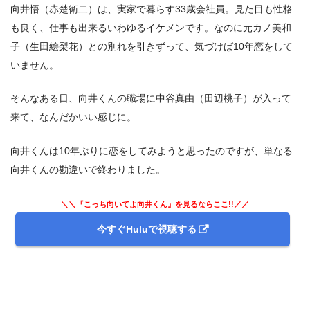
向井悟（赤楚衛二）は、実家で暮らす33歳会社員。見た目も性格
2.4
誠実な男
も良く、仕事も出来るいわゆるイケメンです。なのに元カノ美和
2.5
2分間のハグ
子（生田絵梨花）との別れを引きずって、気づけば10年恋をして
2.6
好きになってあげなきゃ
いません。
2.7
ノーゲーム
3.
ドラマ『こっち向いてよ向井くん』 感想＆まとめ
そんなある日、向井くんの職場に中谷真由（田辺桃子）が入って
来て、なんだかいい感じに。
向井くんは10年ぶりに恋をしてみようと思ったのですが、単なる
向井くんの勘違いで終わりました。
＼＼『こっち向いてよ向井くん』を見るならここ!!／／
今すぐHuluで視聴する