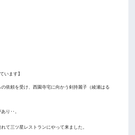
ています】
らの依頼を受け、西園寺宅に向かう剣持麗子（綾瀬はる
があり‥。
連れて三ツ星レストランにやって来ました。