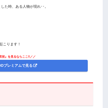
した時、ある人物が現れ･･。
。
起こります！
言状』を見るならここ!!／／
ODプレミアムで見る
らすじと振り返り