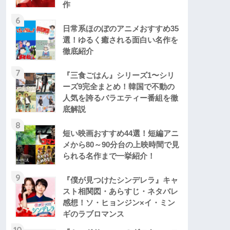
作
6
日常系ほのぼのアニメおすすめ35
選！ゆるく癒される面白い名作を
徹底紹介
7
『三食ごはん』シリーズ1〜シリ
ーズ9完全まとめ！韓国で不動の
人気を誇るバラエティー番組を徹
底解説
8
短い映画おすすめ44選！短編アニ
メから80～90分台の上映時間で見
られる名作まで一挙紹介！
9
『僕が見つけたシンデレラ』キャ
スト相関図・あらすじ・ネタバレ
感想！ソ・ヒョンジン×イ・ミン
ギのラブロマンス
10