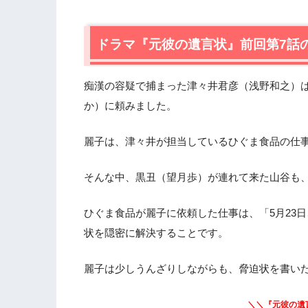
2.
【ネタバレあり】ドラマ『元彼の遺言状
2.1
ドラマ『元彼の遺言状』前回第7話
篠田（大泉洋）の告白と、大口案件を
2.2
西園寺宅で見つかった遺体
2.3
一蔵（金田明夫）の遺言書
痴漢の容疑で捕まった津々井君彦（浅野和之）
2.4
警察に捕まる篠田敬太郎（大泉洋）
か）に頼みました。
2.5
篠田（大泉洋）を弁護することにした
麗子は、津々井が担当しているひぐま食品の仕
3.
ドラマ『元彼の遺言状』第8話まとめ
そんな中、黒丑（望月歩）が連れて来た山谷も
ひぐま食品が麗子に依頼した仕事は、「5月23
状を隠密に解決することです。
麗子は少しうんざりしながらも、脅迫状を書い
＼＼『元彼の遺