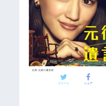
出典:元彼の遺言状
ツイート
シェア