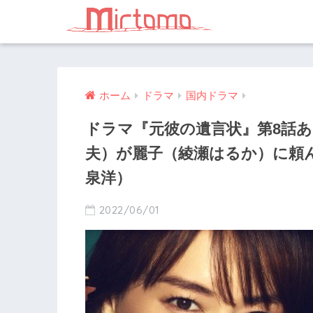
ホーム
ドラマ
国内ドラマ
ドラマ『元彼の遺言状』第8話
夫）が麗子（綾瀬はるか）に頼
泉洋）
2022/06/01