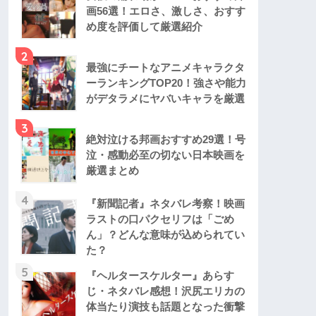
画56選！エロさ、激しさ、おすす
め度を評価して厳選紹介
2
最強にチートなアニメキャラクタ
ーランキングTOP20！強さや能力
がデタラメにヤバいキャラを厳選
3
絶対泣ける邦画おすすめ29選！号
泣・感動必至の切ない日本映画を
厳選まとめ
4
『新聞記者』ネタバレ考察！映画
ラストの口パクセリフは「ごめ
ん」？どんな意味が込められてい
た？
5
『ヘルタースケルター』あらす
じ・ネタバレ感想！沢尻エリカの
体当たり演技も話題となった衝撃