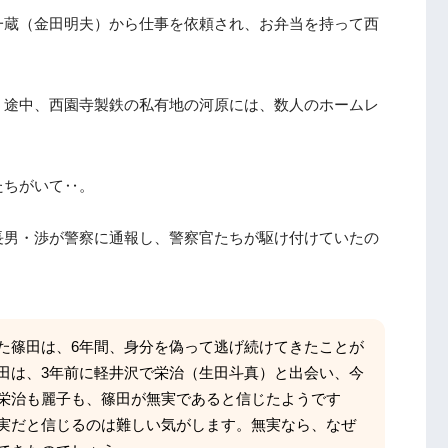
一蔵（金田明夫）から仕事を依頼され、お弁当を持って西
う途中、西園寺製鉄の私有地の河原には、数人のホームレ
たちがいて‥。
長男・渉が警察に通報し、警察官たちが駆け付けていたの
た篠田は、6年間、身分を偽って逃げ続けてきたことが
田は、3年前に軽井沢で栄治（生田斗真）と出会い、今
栄治も麗子も、篠田が無実であると信じたようです
実だと信じるのは難しい気がします。無実なら、なぜ