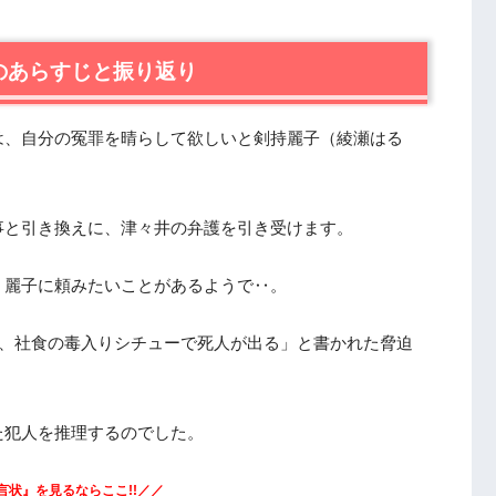
』第8話あらすじと感想
のあらすじと振り返り
受ける麗子（綾瀬はるか）
は、自分の冤罪を晴らして欲しいと剣持麗子（綾瀬はる
麗子（綾瀬はるか）
事と引き換えに、津々井の弁護を引き受けます。
、麗子に頼みたいことがあるようで‥。
日、社食の毒入りシチューで死人が出る」と書かれた脅迫
た犯人を推理するのでした。
言状』を見るならここ!!／／