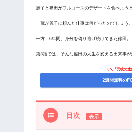
麗子と篠田がフルコースのデザートを食べようと
一蔵が麗子に頼んだ仕事は何だったのでしょう
一方、6年間、身分を偽り逃げ続けてきた篠田。
第8話では、そんな篠田の人生を変える出来事が
＼＼『元彼の遺
2週間無料のF
目次
1.
ドラマ『元彼の遺言状』前回第7話のあ