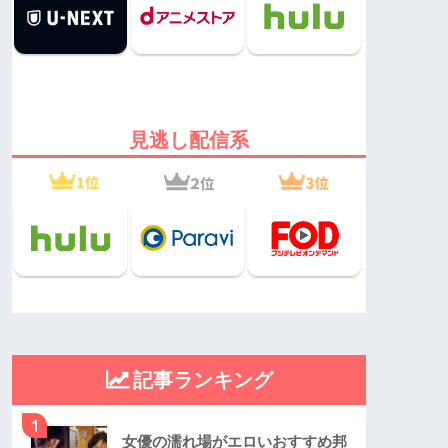
見逃し配信系
記事ランキング
1
女優の濡れ場がエロいおすすめ邦